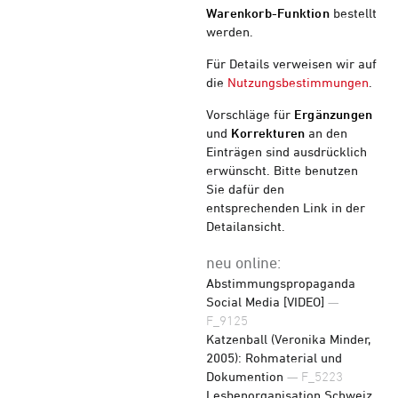
Warenkorb-Funktion
bestellt
werden.
Für Details verweisen wir auf
die
Nutzungsbestimmungen
.
Vorschläge für
Ergänzungen
und
Korrekturen
an den
Einträgen sind ausdrücklich
erwünscht. Bitte benutzen
Sie dafür den
entsprechenden Link in der
Detailansicht.
neu online:
Abstimmungspropaganda
Social Media [VIDEO]
—
F_9125
Katzenball (Veronika Minder,
2005): Rohmaterial und
Dokumention
— F_5223
Lesbenorganisation Schweiz