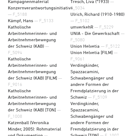
Kampagnenmaterial
Tresch, Liva (*1933)
—
Konzernverantwortungsinitiative
F_5034
— F_5188
Ulrich, Richard (1910-1980)
Kämpf, Hans
— F_5133
— F_5102
Katholische
umverkehR
— F_5229
Arbeitnehmerinnen- und
UNIA - Die Gewerkschaft
—
Arbeitnehmerbewegung
F_5080
der Schweiz (KAB)
—
Union Helvetia
— F_5122
F_5094
Union Helvetia [FILM]
—
Katholische
F_9061
Arbeitnehmerinnen- und
Verdingkinder,
Arbeitnehmerbewegung
Spazzacamini,
der Schweiz (KAB) [FILM]
—
Schwabengänger und
F_9016
andere Formen der
Katholische
Fremdplatzierung in der
Arbeitnehmerinnen- und
Schweiz
— F_5109
Arbeitnehmerbewegung
Verdingkinder,
der Schweiz (KAB) [TON]
—
Spazzacamini,
F_1008
Schwabengänger und
Katzenball (Veronika
andere Formen der
Minder, 2005): Rohmaterial
Fremdplatzierung in der
und Dokumention
—
Schweiz [TON]
— F_1007