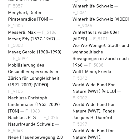
F_5057
Winterhilfe Schweiz
—
Menyhart, Dieter -
F_5061
Piratenradios [TON]
—
Winterhilfe Schweiz [VIDEO]
F_1005
— F_9065
Messerli, Max
— F_5186
Winterthurs wilde 80er
Meyer, Edy (1877-1967)
—
[VIDEO]
— F_9101
F_5008
Wo-Wo-Wonige!: Stadt- und
Meyer, Gerold (1900-1990)
wohnpolitische
— F_5092
Bewegungen in Zürich nach
Mobilisierung des
1968
— F_5038
Gesundheitspersonals in
Wolff-Meier, Frieda
—
Zürich für Lohngleichheit
F_5042
(1991-2003) [VIDEO]
—
World Wide Fund For
F_9105
Nature (WWF) [VIDEO]
—
Nachlass Christoph
F_9002
Lindenmaier (1953-2009)
World Wide Fund For
[TON]
— F_1063
Nature (WWF), Fonds
Nachlass R. S.
— F_5075
Jacques H. Duméril
—
Naturfreunde Schweiz
—
F_5097
F_5043
World Wide Fund for
Neue Frauenbewegung 2.0
Nature (WWF),