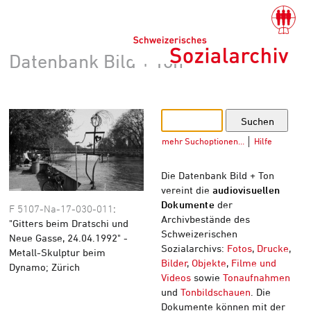
Datenbank Bild + Ton
mehr Suchoptionen…
│
Hilfe
Die Datenbank Bild + Ton
vereint die
audiovisuellen
Dokumente
der
F 5107-Na-17-030-011
:
Archivbestände des
"Gitters beim Dratschi und
Schweizerischen
Neue Gasse, 24.04.1992" -
Sozialarchivs:
Fotos
,
Drucke
,
Metall-Skulptur beim
Bilder
,
Objekte
,
Filme und
Dynamo; Zürich
Videos
sowie
Tonaufnahmen
und
Tonbildschauen
. Die
Dokumente können mit der