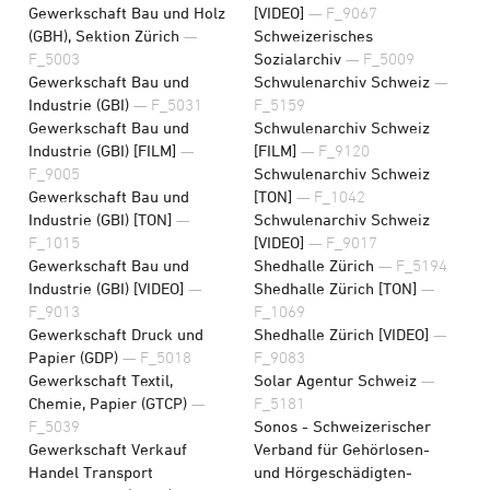
Gewerkschaft Bau und Holz
[VIDEO]
— F_9067
(GBH), Sektion Zürich
—
Schweizerisches
F_5003
Sozialarchiv
— F_5009
Gewerkschaft Bau und
Schwulenarchiv Schweiz
—
Industrie (GBI)
— F_5031
F_5159
Gewerkschaft Bau und
Schwulenarchiv Schweiz
Industrie (GBI) [FILM]
—
[FILM]
— F_9120
F_9005
Schwulenarchiv Schweiz
Gewerkschaft Bau und
[TON]
— F_1042
Industrie (GBI) [TON]
—
Schwulenarchiv Schweiz
F_1015
[VIDEO]
— F_9017
Gewerkschaft Bau und
Shedhalle Zürich
— F_5194
Industrie (GBI) [VIDEO]
—
Shedhalle Zürich [TON]
—
F_9013
F_1069
Gewerkschaft Druck und
Shedhalle Zürich [VIDEO]
—
Papier (GDP)
— F_5018
F_9083
Gewerkschaft Textil,
Solar Agentur Schweiz
—
Chemie, Papier (GTCP)
—
F_5181
F_5039
Sonos - Schweizerischer
Gewerkschaft Verkauf
Verband für Gehörlosen-
Handel Transport
und Hörgeschädigten-