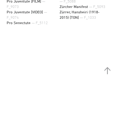
Pro Juventute [FILM]
—
— F_5088
F_9073
Zürcher Manifest
— F_5093
Pro Juventute [VIDEO]
—
Zürrer, Hansheiri (1918-
F_9074
2015) [TON]
— F_1033
Pro Senectute
— F_5112
Kontakt
Web-Interface Bild
Schweizerisches
+ Ton
Stadelhoferstrasse
Sozialarchiv
Umsetzung:
12, 8001 Zürich