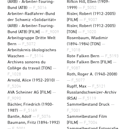
(ARB) - Arbeiter-Touring-
Rifkin Hill, Ellen (1909-
Bund (ATB)
— F_5016
1999)
— F_5052
Arbeiter-Radfahrer-Bund
Risler, Robert (1912-2005)
der Schweiz «Solidarität»
[FILM]
— F_9007
(ARB) - Arbeiter-Touring-
Risler, Robert (1912-2005)
Bund (ATB) [FILM]
— F_9009
[TON]
— F_1020
Arbeitsgruppe Dritte Welt
Rosenbaum, Wladimir
Bern
— F_5072
(1894-1984) [TON]
—
Arbeitskreis ökologisches
F_1018
Waschen
— F_5114
Rote Falken Bern
— F_5193
Archives sonores du
Rote Falken Bern [FILM]
—
Collège du travail [TON]
—
F_9087
F_1028
Roth, Roger A. (1940-2008)
Arnold, Alice (1952-2010)
—
— F_5077
F_5204
Rupff, Max
— F_5121
AVA Scheiner AG [FILM]
—
Russlandschweizer-Archiv
F_9090
(RSA)
— F_5119
Bächler, Friedrich (1900-
Sammelbestand Druck
—
1987)
— F_5169
F_7001
Bantle, Adolf
— F_5076
Sammelbestand Film
Baumann, Fritz (1894-1992)
[FILM]
— F_7004
— F_5001
Sammelbestand Fotografie