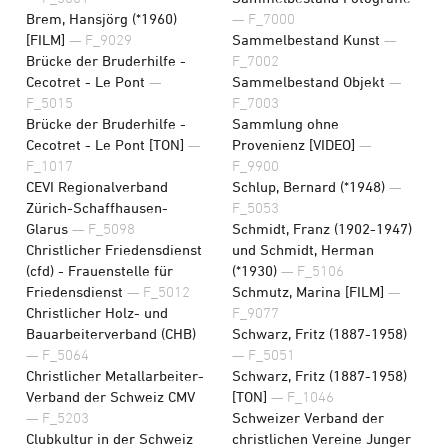
Brem, Hansjörg (*1960)
— F_7000
[FILM]
— F_9029
Sammelbestand Kunst
—
Brücke der Bruderhilfe -
F_7002
Cecotret - Le Pont
—
Sammelbestand Objekt
—
F_5015
F_7003
Brücke der Bruderhilfe -
Sammlung ohne
Cecotret - Le Pont [TON]
—
Provenienz [VIDEO]
—
F_1017
F_9900
CEVI Regionalverband
Schlup, Bernard (*1948)
—
Zürich-Schaffhausen-
F_5053
Glarus
— F_5098
Schmidt, Franz (1902-1947)
Christlicher Friedensdienst
und Schmidt, Herman
(cfd) - Frauenstelle für
(*1930)
— F_5106
Friedensdienst
— F_5012
Schmutz, Marina [FILM]
—
Christlicher Holz- und
F_9077
Bauarbeiterverband (CHB)
Schwarz, Fritz (1887-1958)
— F_5064
— F_5051
Christlicher Metallarbeiter-
Schwarz, Fritz (1887-1958)
Verband der Schweiz CMV
[TON]
— F_1046
— F_5203
Schweizer Verband der
Clubkultur in der Schweiz
christlichen Vereine Junger