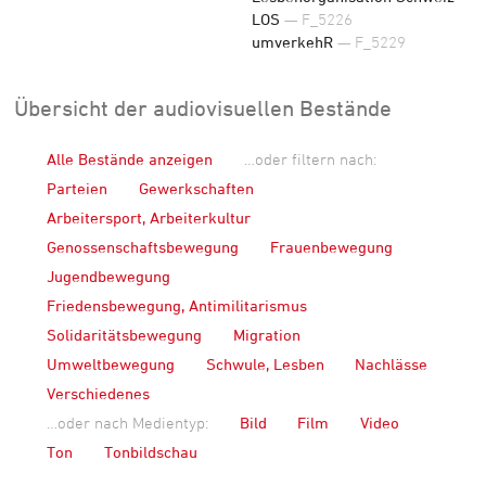
LOS
— F_5226
umverkehR
— F_5229
Übersicht der audiovisuellen Bestände
Alle Bestände anzeigen
…oder filtern nach:
Parteien
Gewerkschaften
Arbeitersport, Arbeiterkultur
Genossenschaftsbewegung
Frauenbewegung
Jugendbewegung
Friedensbewegung, Antimilitarismus
Solidaritätsbewegung
Migration
Umweltbewegung
Schwule, Lesben
Nachlässe
Verschiedenes
…oder nach Medientyp:
Bild
Film
Video
Ton
Tonbildschau