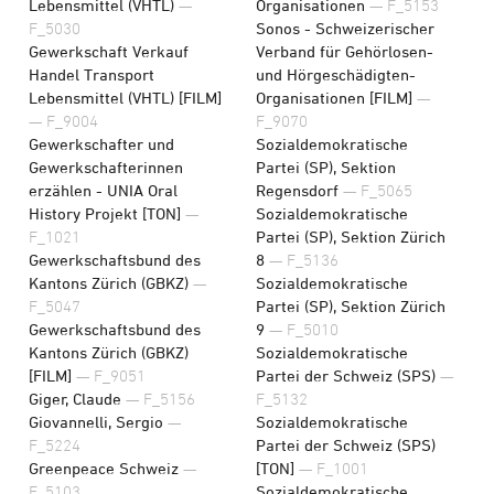
Lebensmittel (VHTL)
—
Organisationen
— F_5153
F_5030
Sonos - Schweizerischer
Gewerkschaft Verkauf
Verband für Gehörlosen-
Handel Transport
und Hörgeschädigten-
Lebensmittel (VHTL) [FILM]
Organisationen [FILM]
—
— F_9004
F_9070
Gewerkschafter und
Sozialdemokratische
Gewerkschafterinnen
Partei (SP), Sektion
erzählen - UNIA Oral
Regensdorf
— F_5065
History Projekt [TON]
—
Sozialdemokratische
F_1021
Partei (SP), Sektion Zürich
Gewerkschaftsbund des
8
— F_5136
Kantons Zürich (GBKZ)
—
Sozialdemokratische
F_5047
Partei (SP), Sektion Zürich
Gewerkschaftsbund des
9
— F_5010
Kantons Zürich (GBKZ)
Sozialdemokratische
[FILM]
— F_9051
Partei der Schweiz (SPS)
—
Giger, Claude
— F_5156
F_5132
Giovannelli, Sergio
—
Sozialdemokratische
F_5224
Partei der Schweiz (SPS)
Greenpeace Schweiz
—
[TON]
— F_1001
F_5103
Sozialdemokratische