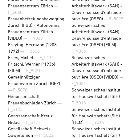
Frauenzentrum Zürich
—
Arbeiterhilfswerk (SAH) -
F_5060
Oeuvre suisse d'entraide
Frauenbefreiungsbewegung
ouvrière (OSEO)
— F_5025
Zürich (FBB) - Autonomes
Schweizerisches
Frauenzentrum Zürich
Arbeiterhilfswerk (SAH) -
[VIDEO]
— F_9033
Oeuvre suisse d'entraide
Freytag, Hermann (1908-
ouvrière (OSEO) [FILM]
—
1972)
— F_5500
F_9035
Fries, Michel
— F_5111
Schweizerisches
Fritschi, Werner (*1936)
Arbeiterhilfswerk (SAH) -
[FILM]
— F_9021
Oeuvre suisse d'entraide
Gemeinnütziger
ouvrière (OSEO) [VIDEO]
—
Frauenverein Zürich (GFZ)
F_9034
— F_5078
Schweizerisches Institut
Genossenschaft
für Hauswirtschaft (SIH)
—
Frauenbuchladen Zürich
—
F_5013
F_5125
Schweizerisches Institut
Genossenschaft Kreuz
für Hauswirtschaft (SIH)
Nidau
— F_5171
[FILM]
— F_9014
Gesellschaft Schweiz-
Schweizerisches Institut
Sowjetunion
— F_5022
für Hauswirtschaft (SIH)