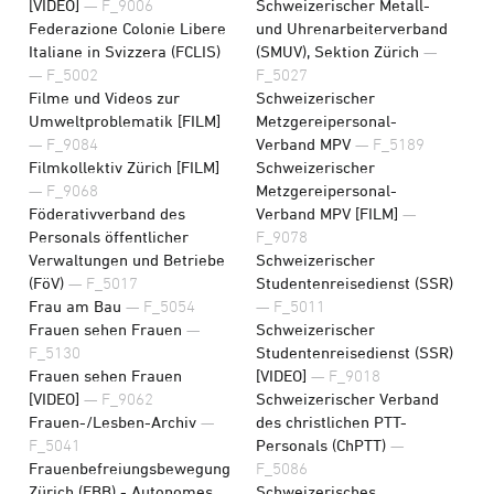
[VIDEO]
— F_9006
Schweizerischer Metall-
Federazione Colonie Libere
und Uhrenarbeiterverband
Italiane in Svizzera (FCLIS)
(SMUV), Sektion Zürich
—
— F_5002
F_5027
Filme und Videos zur
Schweizerischer
Umweltproblematik [FILM]
Metzgereipersonal-
— F_9084
Verband MPV
— F_5189
Filmkollektiv Zürich [FILM]
Schweizerischer
— F_9068
Metzgereipersonal-
Föderativverband des
Verband MPV [FILM]
—
Personals öffentlicher
F_9078
Verwaltungen und Betriebe
Schweizerischer
(FöV)
— F_5017
Studentenreisedienst (SSR)
Frau am Bau
— F_5054
— F_5011
Frauen sehen Frauen
—
Schweizerischer
F_5130
Studentenreisedienst (SSR)
Frauen sehen Frauen
[VIDEO]
— F_9018
[VIDEO]
— F_9062
Schweizerischer Verband
Frauen-/Lesben-Archiv
—
des christlichen PTT-
F_5041
Personals (ChPTT)
—
Frauenbefreiungsbewegung
F_5086
Zürich (FBB) - Autonomes
Schweizerisches