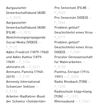
Aargauischer
Pro Senectute [FILM]
—
Gewerkschaftsbund (AGB)
F_9045
— F_5070
Pro Senectute [VIDEO]
—
Aargauischer
F_9046
Gewerkschaftsbund (AGB)
Problem gelöst?
[FILM]
— F_9032
Geschichte(n) eines Virus
—
Abstimmungspropaganda
F_5177
Social Media [VIDEO]
—
Problem gelöst?
F_9125
Geschichte(n) eines Virus
Adler, Friedrich (1879-1960)
[VIDEO]
— F_9081
und Adler, Kathia (1879-
Procolor Genossenschaft
1969)
— F_5104
für Malerarbeiten
—
aktivistin.ch
— F_5221
F_5100
Ammann, Pamela (1940-
Puelma, Enrique (1914-
2019)
— F_5187
1991)
— F_5005
Amnesty International
Radio Riesbach [TON]
—
Schweizer Sektion
—
F_1030
F_5120
Radioschule klipp+klang
Arbeiter-Radfahrer-Bund
[TON]
— F_1032
der Schweiz «Solidarität»
Rheinaubund
— F_5067