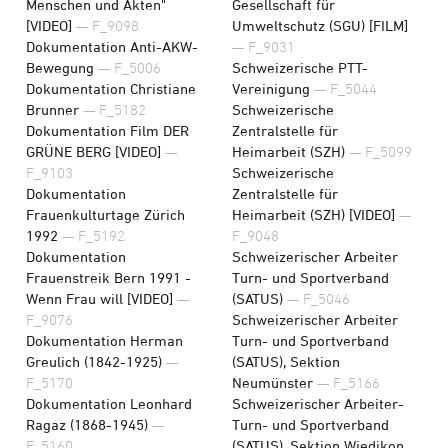
Menschen und Akten"
Gesellschaft für
[VIDEO]
— F_9098
Umweltschutz (SGU) [FILM]
Dokumentation Anti-AKW-
— F_9031
Bewegung
— F_5006
Schweizerische PTT-
Dokumentation Christiane
Vereinigung
— F_5044
Brunner
— F_5182
Schweizerische
Dokumentation Film DER
Zentralstelle für
GRÜNE BERG [VIDEO]
—
Heimarbeit (SZH)
— F_5099
F_9103
Schweizerische
Dokumentation
Zentralstelle für
Frauenkulturtage Zürich
Heimarbeit (SZH) [VIDEO]
—
1992
— F_5192
F_9048
Dokumentation
Schweizerischer Arbeiter
Frauenstreik Bern 1991 -
Turn- und Sportverband
Wenn Frau will [VIDEO]
—
(SATUS)
— F_5046
F_9076
Schweizerischer Arbeiter
Dokumentation Herman
Turn- und Sportverband
Greulich (1842-1925)
—
(SATUS), Sektion
F_5170
Neumünster
— F_5166
Dokumentation Leonhard
Schweizerischer Arbeiter-
Ragaz (1868-1945)
—
Turn- und Sportverband
F_5160
(SATUS), Sektion Wiedikon