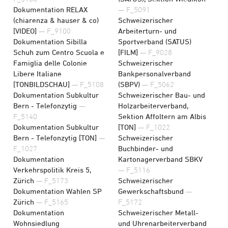
Dokumentation RELAX
— F_5091
(chiarenza & hauser & co)
Schweizerischer
[VIDEO]
— F_9100
Arbeiterturn- und
Dokumentation Sibilla
Sportverband (SATUS)
Schuh zum Centro Scuola e
[FILM]
— F_9028
Famiglia delle Colonie
Schweizerischer
Libere Italiane
Bankpersonalverband
[TONBILDSCHAU]
— F_5108
(SBPV)
— F_5062
Dokumentation Subkultur
Schweizerischer Bau- und
Bern - Telefonzytig
—
Holzarbeiterverband,
F_5140
Sektion Affoltern am Albis
Dokumentation Subkultur
[TON]
— F_1022
Bern - Telefonzytig [TON]
—
Schweizerischer
F_1027
Buchbinder- und
Dokumentation
Kartonagerverband SBKV
Verkehrspolitik Kreis 5,
— F_5116
Zürich
— F_5173
Schweizerischer
Dokumentation Wahlen SP
Gewerkschaftsbund
—
Zürich
— F_5165
F_5172
Dokumentation
Schweizerischer Metall-
Wohnsiedlung
und Uhrenarbeiterverband