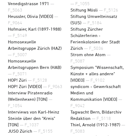
Venedigstrasse 1971
—
— F_1055
F_5063
Stiftung Mösli
— F_5126
Heussler, Olivia [VIDEO]
—
Stiftung Umwelteinsatz
F_9064
(SUS)
— F_5184
Hofmaier, Karl (1897-1988)
Stiftung Zürcher
— F_5149
Schülerferien -
Homosexuelle
Ferienkolonien der Stadt
Arbeitsgruppe Zürich (HAZ)
Zürich
— F_5036
— F_5007
Strom ohne Atom
—
Homosexuelle
F_5087
Arbeitsgruppen Bern (HAB)
Symposium "Wissenschaft,
— F_5071
Künste + alles andere"
HOP! Züri
— F_5128
[VIDEO]
— F_9102
HOP! Züri [VIDEO]
— F_9063
syndicom - Gewerkschaft
Interview Piratenradio
Medien und
(Wellenhexen) [TON]
—
Kommunikation [VIDEO]
—
F_1054
F_9042
Interviews von Karl-Heinz
Tagwacht Bern, Bildarchiv
Steinle über den "Kreis"
Redaktion
— F_5118
[TON]
— F_1037
Thiel, Arnold (1912-1987)
—
JUSO Zürich
— F_5155
F_5083