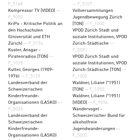
F_5168
— F_5107
Kompressor TV [VIDEO]
—
Vollversammlungen
F_9050
Jugendbewegung Zürich
KriPo - Kritische Politik an
[TON]
— F_1000
den Hochschulen
VPOD Zürich Stadt und
(Universität und ETH
soziale Institutionen, VPOD
Zürich)
— F_5154
Zürich-Städtische
—
Kuster, Ansgar -
F_5081
Piratenradios [TON]
—
VPOD Zürich Stadt und
F_1025
soziale Institutionen, VPOD
Kutter, Georges (1909-
Zürich-Städtische [TON]
—
1976)
— F_5129
F_1002
Landesverband der
Waldner, Liliane (*1951)
Schweizerischen
[TON]
— F_1050
Kinderfreunde-
Waldner, Liliane (*1951)
Organisationen (LASKO)
—
[VIDEO]
— F_9056
F_5035
Wandervogel -
Landesverband der
Schweizerischer Bund für
Schweizerischen
alkoholfreie
Kinderfreunde-
Jugendwanderungen
—
Organisationen (LASKO)
F_5000