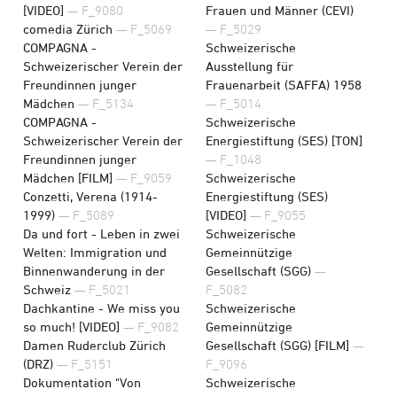
[VIDEO]
— F_9080
Frauen und Männer (CEVI)
comedia Zürich
— F_5069
— F_5029
COMPAGNA -
Schweizerische
Schweizerischer Verein der
Ausstellung für
Freundinnen junger
Frauenarbeit (SAFFA) 1958
Mädchen
— F_5134
— F_5014
COMPAGNA -
Schweizerische
Schweizerischer Verein der
Energiestiftung (SES) [TON]
Freundinnen junger
— F_1048
Mädchen [FILM]
— F_9059
Schweizerische
Conzetti, Verena (1914-
Energiestiftung (SES)
1999)
— F_5089
[VIDEO]
— F_9055
Da und fort - Leben in zwei
Schweizerische
Welten: Immigration und
Gemeinnützige
Binnenwanderung in der
Gesellschaft (SGG)
—
Schweiz
— F_5021
F_5082
Dachkantine - We miss you
Schweizerische
so much! [VIDEO]
— F_9082
Gemeinnützige
Damen Ruderclub Zürich
Gesellschaft (SGG) [FILM]
—
(DRZ)
— F_5151
F_9096
Dokumentation "Von
Schweizerische