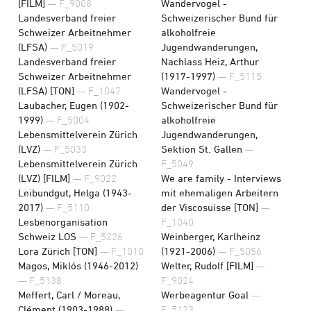
[FILM]
— F_9008
Wandervogel -
Landesverband freier
Schweizerischer Bund für
Schweizer Arbeitnehmer
alkoholfreie
(LFSA)
— F_5019
Jugendwanderungen,
Landesverband freier
Nachlass Heiz, Arthur
Schweizer Arbeitnehmer
(1917-1997)
— F_5115
(LFSA) [TON]
— F_1047
Wandervogel -
Laubacher, Eugen (1902-
Schweizerischer Bund für
1999)
— F_5004
alkoholfreie
Lebensmittelverein Zürich
Jugendwanderungen,
(LVZ)
— F_5033
Sektion St. Gallen
—
Lebensmittelverein Zürich
F_5049
(LVZ) [FILM]
— F_9022
We are family - Interviews
Leibundgut, Helga (1943-
mit ehemaligen Arbeitern
2017)
— F_5110
der Viscosuisse [TON]
—
Lesbenorganisation
F_1040
Schweiz LOS
— F_5226
Weinberger, Karlheinz
Lora Zürich [TON]
— F_1010
(1921-2006)
— F_5056
Magos, Miklós (1946-2012)
Welter, Rudolf [FILM]
—
— F_5138
F_9024
Meffert, Carl / Moreau,
Werbeagentur Goal
—
Clément (1903-1988)
—
F_5123