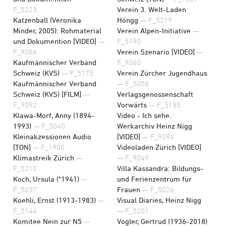
F_5223
Verein 3. Welt-Laden
Katzenball (Veronika
Höngg
— F_5219
Minder, 2005): Rohmaterial
Verein Alpen-Initiative
—
und Dokumention [VIDEO]
—
F_5190
F_9086
Verein Szenario [VIDEO]
—
Kaufmännischer Verband
F_9060
Schweiz (KVS)
— F_5175
Verein Zürcher Jugendhaus
Kaufmännischer Verband
— F_5058
Schweiz (KVS) [FILM]
—
Verlagsgenossenschaft
F_9092
Vorwärts
— F_5185
Klawa-Morf, Anny (1894-
Video - Ich sehe.
1993)
— F_5040
Werkarchiv Heinz Nigg
Kleinakzessionen Audio
[VIDEO]
— F_9094
[TON]
— F_1900
Videoladen Zürich [VIDEO]
Klimastreik Zürich
—
— F_9049
F_5210
Villa Kassandra: Bildungs-
Koch, Ursula (*1941)
—
und Ferienzentrum für
F_5037
Frauen
— F_5026
Koehli, Ernst (1913-1983)
—
Visual Diaries, Heinz Nigg
F_5144
— F_5201
Komitee Nein zur N5
—
Vogler, Gertrud (1936-2018)