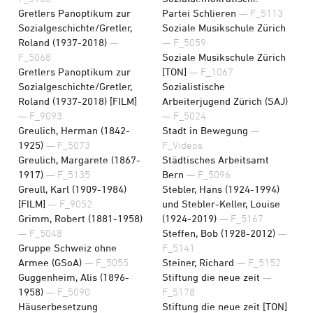
Gretlers Panoptikum zur
Partei Schlieren
— F_5113
Sozialgeschichte/Gretler,
Soziale Musikschule Zürich
Roland (1937-2018)
—
— F_5059
F_5068
Soziale Musikschule Zürich
Gretlers Panoptikum zur
[TON]
— F_1067
Sozialgeschichte/Gretler,
Sozialistische
Roland (1937-2018) [FILM]
Arbeiterjugend Zürich (SAJ)
— F_9093
— F_5024
Greulich, Herman (1842-
Stadt in Bewegung
—
1925)
— F_5073
F_Videos
Greulich, Margarete (1867-
Städtisches Arbeitsamt
1917)
— F_5135
Bern
— F_5096
Greull, Karl (1909-1984)
Stebler, Hans (1924-1994)
[FILM]
— F_9052
und Stebler-Keller, Louise
Grimm, Robert (1881-1958)
(1924-2019)
— F_5167
— F_5048
Steffen, Bob (1928-2012)
—
Gruppe Schweiz ohne
F_5141
Armee (GSoA)
— F_5055
Steiner, Richard
— F_5152
Guggenheim, Alis (1896-
Stiftung die neue zeit
—
1958)
— F_5090
F_5178
Häuserbesetzung
Stiftung die neue zeit [TON]