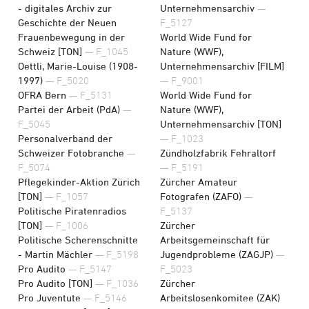
- digitales Archiv zur
Unternehmensarchiv
—
Geschichte der Neuen
F_5127
Frauenbewegung in der
World Wide Fund for
Schweiz [TON]
— F_1045
Nature (WWF),
Oettli, Marie-Louise (1908-
Unternehmensarchiv [FILM]
1997)
— F_5020
— F_9001
OFRA Bern
— F_5131
World Wide Fund for
Partei der Arbeit (PdA)
—
Nature (WWF),
F_5045
Unternehmensarchiv [TON]
Personalverband der
— F_1023
Schweizer Fotobranche
—
Zündholzfabrik Fehraltorf
F_5074
— F_5191
Pflegekinder-Aktion Zürich
Zürcher Amateur
[TON]
— F_1057
Fotografen (ZAFO)
—
Politische Piratenradios
F_5137
[TON]
— F_1006
Zürcher
Politische Scherenschnitte
Arbeitsgemeinschaft für
- Martin Mächler
— F_5198
Jugendprobleme (ZAGJP)
—
Pro Audito
— F_5147
F_5023
Pro Audito [TON]
— F_1036
Zürcher
Pro Juventute
— F_5146
Arbeitslosenkomitee (ZAK)