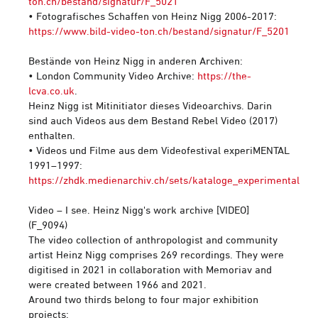
ton.ch/bestand/signatur/F_5021
• Fotografisches Schaffen von Heinz Nigg 2006-2017:
https://www.bild-video-ton.ch/bestand/signatur/F_5201
Bestände von Heinz Nigg in anderen Archiven:
• London Community Video Archive:
https://the-
lcva.co.uk
.
Heinz Nigg ist Mitinitiator dieses Videoarchivs. Darin
sind auch Videos aus dem Bestand Rebel Video (2017)
enthalten.
• Videos und Filme aus dem Videofestival experiMENTAL
1991–1997:
https://zhdk.medienarchiv.ch/sets/kataloge_experimental
Video – I see. Heinz Nigg's work archive [VIDEO]
(F_9094)
The video collection of anthropologist and community
artist Heinz Nigg comprises 269 recordings. They were
digitised in 2021 in collaboration with Memoriav and
were created between 1966 and 2021.
Around two thirds belong to four major exhibition
projects: