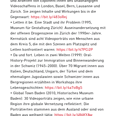
und Arbeiten von Exponent:innen des unabhängigen
Videoschaffens in London, Basel, Bern, Lausanne und
Zürich. Sie zeigen Inhalte und Wirkungen bis in die
Gegenwart:
https://bit.ly/483oRej
• Letten it be. Eine Stadt und ihr Problem (1995,
Museum für Gestaltung Zürich): Auseinandersetzung mit
der offenen Drogenszene im Zürich der 1990er-Jahre.
Kernstück sind acht Videoporträts von Menschen aus
dem Kreis 5, die mit den Szenen am Platzspitz und
Letten konfrontiert waren:
https://bit.ly/47PCi2P
• Da und fort. Leben in zwei Welten (1999): Oral-
History-Projekt zur Immigration und Binnenwanderung
in der Schweiz (1945–2000). Über 70 Migrant:innen aus
Italien, Deutschland, Ungarn, der Türkei und dem
ehemaligen Jugoslawien sowie Schweizer:innen aus
Bergregionen erzählten in Workshops ihre
Lebensgeschichten:
https://bit.ly/4a7oBgS
• Global Town Baden (2010, Historisches Museum
Baden): 30 Videoporträts zeigen, wie eine urbane
Region ihre globale Vernetzung reflektiert. Die
Porträtierten stammen aus dem Ausland oder sind von
Baden aus weltweit tätig:
https://bit.ly/486KYAw