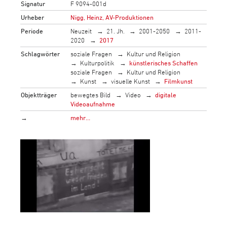
Signatur
F 9094-001d
Urheber
Nigg, Heinz, AV-Produktionen
Periode
Neuzeit
21. Jh.
2001-2050
2011-
2020
2017
Schlagwörter
soziale Fragen
Kultur und Religion
Kulturpolitik
künstlerisches Schaffen
soziale Fragen
Kultur und Religion
Kunst
visuelle Kunst
Filmkunst
Objektträger
bewegtes Bild
Video
digitale
Videoaufnahme
→
mehr…