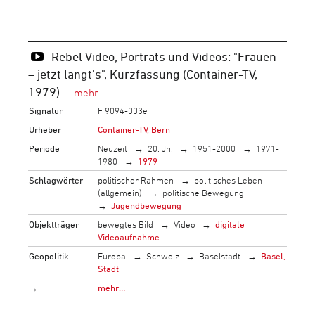
Rebel Video, Porträts und Videos: "Frauen
– jetzt langt's", Kurzfassung (Container-TV,
1979)
Signatur
F 9094-003e
Urheber
Container-TV, Bern
Periode
Neuzeit
20. Jh.
1951-2000
1971-
1980
1979
Schlagwörter
politischer Rahmen
politisches Leben
(allgemein)
politische Bewegung
Jugendbewegung
Objektträger
bewegtes Bild
Video
digitale
Videoaufnahme
Geopolitik
Europa
Schweiz
Baselstadt
Basel,
Stadt
→
mehr…