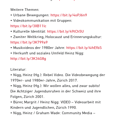
Weitere Themen:
• Urbane Bewegungen:
https://bit.ly/4oPJ6n9
• Videokommunikation mit Gruppen:
https://bit.ly/3XB11lc
• Kulturelle Identität:
https://bit.ly/49tCh5U
• Zweiter Weltkrieg, Holocaust und Erinnerungskultur:
https://bit.ly/3K799a9
• Musikvideos der 1980er Jahre:
https://bit.ly/4ihEfbS
• Herkunft und soziales Umfeld Heinz Nigg:
http://bit.ly/3K34G8g
Literatur:
• Nigg, Heinz (Hg.): Rebel Video. Die Videobewegung der
1970er- und 1980er-Jahre, Zürich 2017.
• Nigg, Heinz (Hg.): Wir wollen alles, und zwar subito!
Die Achtziger Jugendunruhen in der Schweiz und ihre
Folgen, Zürich 2001.
• Bürer, Margrit / Heinz Nigg: VIDEO – Videoarbeit mit
Kindern und Jugendlichen, Zürich 1990.
• Nigg, Heinz / Graham Wade: Community Media –