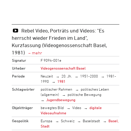
Rebel Video, Porträts und Videos: "Es
herrscht wieder Frieden im Land",
Kurzfassung (Videogenossenschaft Basel,
1981)
Signatur
F 9094-001e
Urheber
Videogenossenschaft Basel
Periode
Neuzeit
20. Jh.
1951-2000
1981-
1990
1981
Schlagwörter
politischer Rahmen
politisches Leben
(allgemein)
politische Bewegung
Jugendbewegung
Objektträger
bewegtes Bild
Video
digitale
Videoaufnahme
Geopolitik
Europa
Schweiz
Baselstadt
Basel,
Stadt