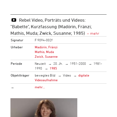
Rebel Video, Porträts und Videos:
"Babette", Kurzfassung (Madörin, Fränzi;
Mathis, Muda; Zwick, Susanne; 1985)
Signatur
F 9094-002f
Urheber
Madörin, Fränzi
Mathis, Muda
Zwick, Susanne
Periode
Neuzeit
20. Jh.
1951-2000
1981-
1990
1985
Objektträger
bewegtes Bild
Video
digitale
Videoaufnahme
→
mehr…