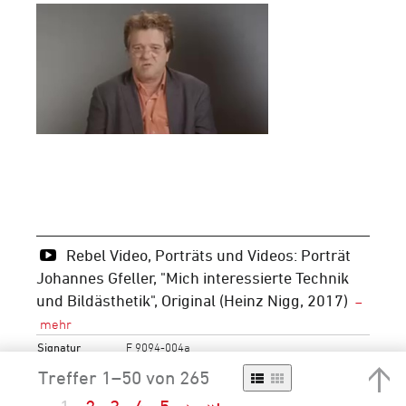
Rebel Video, Porträts und Videos: Porträt
Johannes Gfeller, "Mich interessierte Technik
und Bildästhetik", Original (Heinz Nigg, 2017)
Signatur
F 9094-004a
Urheber
Nigg, Heinz, AV-Produktionen
Treffer 1–50 von 265
Periode
Neuzeit
21. Jh.
2001-2050
2011-