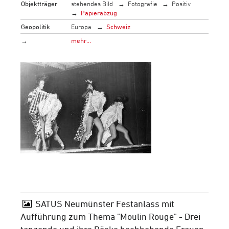
Objektträger
stehendes Bild
Fotografie
Positiv
Papierabzug
Geopolitik
Europa
Schweiz
→
mehr…
SATUS Neumünster Festanlass mit
Aufführung zum Thema "Moulin Rouge" - Drei
tanzende und ihre Röcke hochhebende Frauen