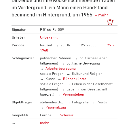
im Vordergrund, ein Mann einen Handstand
beginnend im Hintergrund, um 1955
Signatur
F 5166-Fa-009
Urheber
Unbekannt
Periode
Neuzeit
20. Jh.
1951-2000
1951-
1960
Schlagwörter
politischer Rahmen
politisches Leben
(allgemein)
politische Bewegung
Arbeiterbewegung
soziale Fragen
Kultur und Religion
Kunst
Bühnenkünste
soziale Fragen
Leben in der Gesellschaft
(allgemein)
Leben in der Gesellschaft
(speziell)
Vereinsleben
Objektträger
stehendes Bild
Fotografie
Positiv
Papierabzug
Geopolitik
Europa
Schweiz
→
mehr…