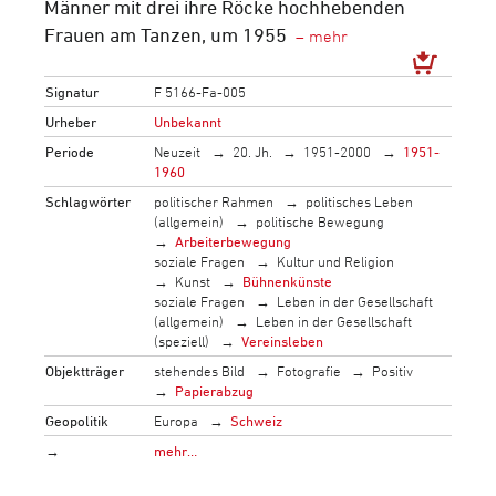
Männer mit drei ihre Röcke hochhebenden
Frauen am Tanzen, um 1955
Signatur
F 5166-Fa-005
Urheber
Unbekannt
Periode
Neuzeit
20. Jh.
1951-2000
1951-
1960
Schlagwörter
politischer Rahmen
politisches Leben
(allgemein)
politische Bewegung
Arbeiterbewegung
soziale Fragen
Kultur und Religion
Kunst
Bühnenkünste
soziale Fragen
Leben in der Gesellschaft
(allgemein)
Leben in der Gesellschaft
(speziell)
Vereinsleben
Objektträger
stehendes Bild
Fotografie
Positiv
Papierabzug
Geopolitik
Europa
Schweiz
→
mehr…