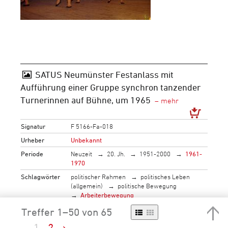
SATUS Neumünster Festanlass mit
Aufführung einer Gruppe synchron tanzender
Turnerinnen auf Bühne, um 1965
Signatur
F 5166-Fa-018
Urheber
Unbekannt
Periode
Neuzeit
20. Jh.
1951-2000
1961-
1970
Schlagwörter
politischer Rahmen
politisches Leben
(allgemein)
politische Bewegung
Arbeiterbewegung
soziale Fragen
Kultur und Religion
Treffer 1–50 von 65
Kunst
Bühnenkünste
soziale Fragen
Leben in der Gesellschaft
1
2
›