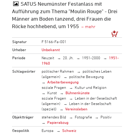
SATUS Neumünster Festanlass mit
Aufführung zum Thema "Moulin Rouge" - Drei
Männer am Boden tanzend, drei Frauen die
Röcke hochhebend, um 1955
Signatur
F 5166-Fa-001
Urheber
Unbekannt
Periode
Neuzeit
20. Jh.
1951-2000
1951-
1960
Schlagwörter
politischer Rahmen
politisches Leben
(allgemein)
politische Bewegung
Arbeiterbewegung
soziale Fragen
Kultur und Religion
Kunst
Bühnenkünste
soziale Fragen
Leben in der Gesellschaft
(allgemein)
Leben in der Gesellschaft
(speziell)
Vereinsleben
Objektträger
stehendes Bild
Fotografie
Positiv
Papierabzug
Geopolitik
Europa
Schweiz