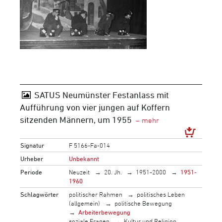
SATUS Neumünster Festanlass mit
Aufführung von vier jungen auf Koffern
sitzenden Männern, um 1955
Signatur
F 5166-Fa-014
Urheber
Unbekannt
Periode
Neuzeit
20. Jh.
1951-2000
1951-
1960
Schlagwörter
politischer Rahmen
politisches Leben
(allgemein)
politische Bewegung
Arbeiterbewegung
soziale Fragen
Kultur und Religion