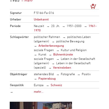
Signatur
F 5166-Fa-016
Urheber
Unbekannt
Periode
Neuzeit
20. Jh.
1951-2000
1961-
1970
Schlagwörter
politischer Rahmen
politisches Leben
(allgemein)
politische Bewegung
Arbeiterbewegung
soziale Fragen
Kultur und Religion
Kunst
Bühnenkünste
soziale Fragen
Leben in der Gesellschaft
(allgemein)
Leben in der Gesellschaft
(speziell)
Vereinsleben
Objektträger
stehendes Bild
Fotografie
Positiv
Papierabzug
Geopolitik
Europa
Schweiz
→
mehr…