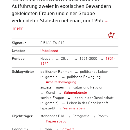
Aufführung zweier in exotischen Gewändern
gekleideten Frauen und einer Gruppe
verkleideter Statisten nebenan, um 1955
Signatur
F 5166-Fa-012
Urheber
Unbekannt
Periode
Neuzeit
20. Jh.
1951-2000
1951-
1960
Schlagwörter
politischer Rahmen
politisches Leben
(allgemein)
politische Bewegung
Arbeiterbewegung
soziale Fragen
Kultur und Religion
Kunst
Bühnenkünste
soziale Fragen
Leben in der Gesellschaft
(allgemein)
Leben in der Gesellschaft
(speziell)
Vereinsleben
Objektträger
stehendes Bild
Fotografie
Positiv
Papierabzug
Geopolitik
Europa
Schweiz