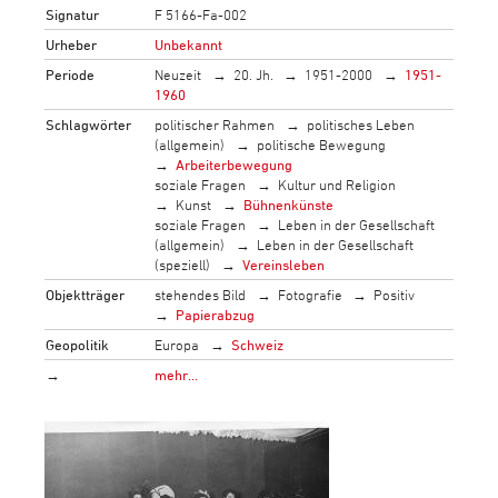
Signatur
F 5166-Fa-002
Urheber
Unbekannt
Periode
Neuzeit
20. Jh.
1951-2000
1951-
1960
Schlagwörter
politischer Rahmen
politisches Leben
(allgemein)
politische Bewegung
Arbeiterbewegung
soziale Fragen
Kultur und Religion
Kunst
Bühnenkünste
soziale Fragen
Leben in der Gesellschaft
(allgemein)
Leben in der Gesellschaft
(speziell)
Vereinsleben
Objektträger
stehendes Bild
Fotografie
Positiv
Papierabzug
Geopolitik
Europa
Schweiz
→
mehr…