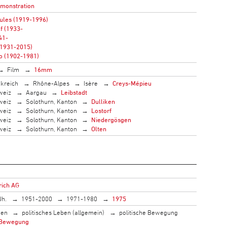
monstration
ules (1919-1996)
f (1933-
41-
(1931-2015)
to (1902-1981)
Film
16mm
kreich
Rhône-Alpes
Isère
Creys-Mépieu
weiz
Aargau
Leibstadt
weiz
Solothurn, Kanton
Dulliken
weiz
Solothurn, Kanton
Lostorf
weiz
Solothurn, Kanton
Niedergösgen
weiz
Solothurn, Kanton
Olten
rich AG
Jh.
1951-2000
1971-1980
1975
men
politisches Leben (allgemein)
politische Bewegung
 Bewegung