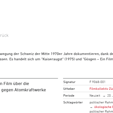
rück
-Bewegung der Schweiz der Mitte 1970er Jahre dokumentieren, dan
lassen. Es handelt sich um "Kaiseraugst" (1975) und "Gösgen – Ein Fi
Signatur
F 9068-001
n Film über die
Urheber
Filmkollektiv Zü
 gegen Atomkraftwerke
Periode
Neuzeit
20. 
Schlagwörter
politischer Rah
ökologische
politischer Rah