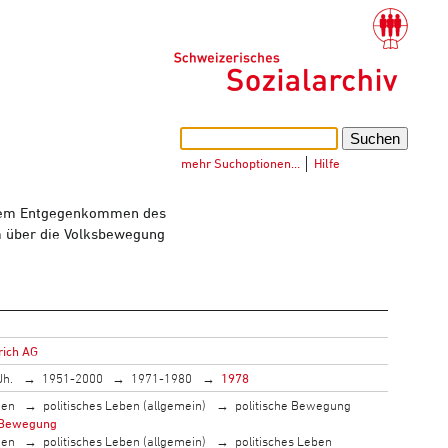
mehr Suchoptionen…
│
Hilfe
k dem Entgegenkommen des
lm über die Volksbewegung
rich AG
Jh.
1951-2000
1971-1980
1978
men
politisches Leben (allgemein)
politische Bewegung
 Bewegung
men
politisches Leben (allgemein)
politisches Leben