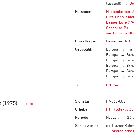
(speziell)
De
Personen
Huggenberger, J
Lutz, Hans Rudol
Lässer, Lore (19
Schenker, Paul 
von Däniken, Ot
Objektträger
bewegtes Bild
Geopolitik
Europa
Fran
Europa
Sch
Europa
Sch
Europa
Sch
Europa
Sch
Europa
Sch
→
mehr…
Signatur
F 9068-002
t (1975)
Urheber
Filmkollektiv Zü
Periode
Neuzeit
20. 
Schlagwörter
politischer Rah
ökologische