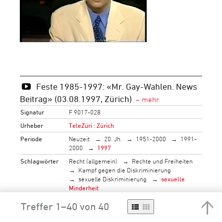
Feste 1985-1997: «Mr. Gay-Wahlen. News
Beitrag» (03.08.1997, Zürich)
Signatur
F 9017-028
Urheber
TeleZüri : Zürich
Periode
Neuzeit
20. Jh.
1951-2000
1991-
2000
1997
Schlagwörter
Recht (allgemein)
Rechte und Freiheiten
Kampf gegen die Diskriminierung
sexuelle Diskriminierung
sexuelle
Minderheit
soziale Fragen
Leben in der Gesellschaft
Treffer 1–40 von 40
(allgemein)
Freizeit
Feiertag
Objektträger
bewegtes Bild
Video
VHS