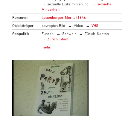
sexuelle Diskriminierung
sexuelle
Minderheit
Personen
Leuenberger, Moritz (1946-
Objektträger
bewegtes Bild
Video
VHS
Geopolitik
Europa
Schweiz
Zürich, Kanton
Zürich, Stadt
→
mehr…