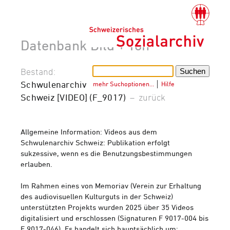
Datenbank Bild + Ton
Bestand:
Schwulenarchiv
mehr Suchoptionen…
│
Hilfe
Schweiz [VIDEO] (F_9017)
–
zurück
Allgemeine Information: Videos aus dem
Schwulenarchiv Schweiz: Publikation erfolgt
sukzessive, wenn es die Benutzungsbestimmungen
erlauben.
Im Rahmen eines von Memoriav (Verein zur Erhaltung
des audiovisuellen Kulturguts in der Schweiz)
unterstützten Projekts wurden 2025 über 35 Videos
digitalisiert und erschlossen (Signaturen F 9017-004 bis
F 9017-046). Es handelt sich hauptsächlich um: