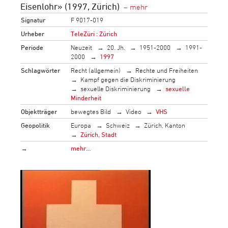
Eisenlohr» (1997, Zürich)
Signatur
F 9017-019
Urheber
TeleZüri : Zürich
Periode
Neuzeit
20. Jh.
1951-2000
1991-
2000
1997
Schlagwörter
Recht (allgemein)
Rechte und Freiheiten
Kampf gegen die Diskriminierung
sexuelle Diskriminierung
sexuelle
Minderheit
Objektträger
bewegtes Bild
Video
VHS
Geopolitik
Europa
Schweiz
Zürich, Kanton
Zürich, Stadt
→
mehr…