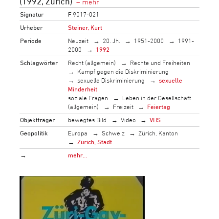
(1992, Zürich)
Signatur
F 9017-021
Urheber
Steiner, Kurt
Periode
Neuzeit
20. Jh.
1951-2000
1991-
2000
1992
Schlagwörter
Recht (allgemein)
Rechte und Freiheiten
Kampf gegen die Diskriminierung
sexuelle Diskriminierung
sexuelle
Minderheit
soziale Fragen
Leben in der Gesellschaft
(allgemein)
Freizeit
Feiertag
Objektträger
bewegtes Bild
Video
VHS
Geopolitik
Europa
Schweiz
Zürich, Kanton
Zürich, Stadt
→
mehr…