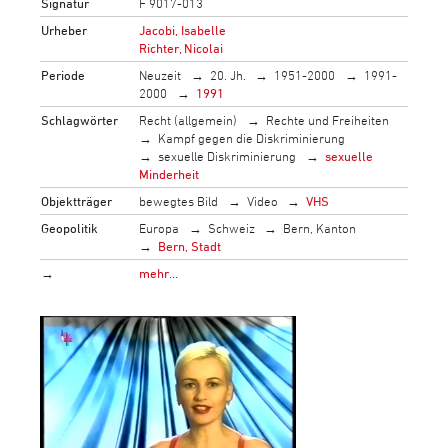
Signatur
F 9017-013
Urheber
Jacobi, Isabelle
Richter, Nicolai
Periode
Neuzeit
20. Jh.
1951-2000
1991-
2000
1991
Schlagwörter
Recht (allgemein)
Rechte und Freiheiten
Kampf gegen die Diskriminierung
sexuelle Diskriminierung
sexuelle
Minderheit
Objektträger
bewegtes Bild
Video
VHS
Geopolitik
Europa
Schweiz
Bern, Kanton
Bern, Stadt
→
mehr…