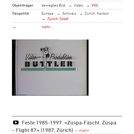
Objektträger
bewegtes Bild
Video
VHS
Geopolitik
Europa
Schweiz
Zürich, Kanton
Zürich, Stadt
→
mehr…
Feste 1985-1997: «Züspa-Fäscht. Züspa
– Flight 87» (1987, Zürich)