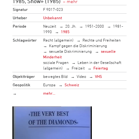
1985, Show» (1985)
Signatur
F 9017-023
Urheber
Unbekannt
Periode
Neuzeit
20. Jh.
1951-2000
1981-
1990
1985
Schlagwörter
Recht (allgemein)
Rechte und Freiheiten
Kampf gegen die Diskriminierung
sexuelle Diskriminierung
sexuelle
Minderheit
soziale Fragen
Leben in der Gesellschaft
(allgemein)
Freizeit
Feiertag
Objektträger
bewegtes Bild
Video
VHS
Geopolitik
Europa
Schweiz
→
mehr…