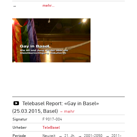
→
mehr…
Telebasel Report: «Gay in Basel»
(25.03.2015, Basel)
Signatur
F 9017-004
Urheber
TeleBasel
Periode
Neuzeit
21. Jh.
2001-2050
2011-