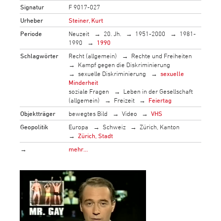
Signatur
F 9017-027
Urheber
Steiner, Kurt
Periode
Neuzeit
20. Jh.
1951-2000
1981-
1990
1990
Schlagwörter
Recht (allgemein)
Rechte und Freiheiten
Kampf gegen die Diskriminierung
sexuelle Diskriminierung
sexuelle
Minderheit
soziale Fragen
Leben in der Gesellschaft
(allgemein)
Freizeit
Feiertag
Objektträger
bewegtes Bild
Video
VHS
Geopolitik
Europa
Schweiz
Zürich, Kanton
Zürich, Stadt
→
mehr…