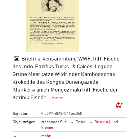
Briefmarkensammlung WWF: Riff-Fische
des Indo-Pazifiks Turks- & Caicos-Leguan
Grüne Meerkatze Wildrinder Kambodschas
Krokodile des Kongos Dünengazelle
Klunkerkranich Mongozmaki Riff-Fische der
Karibik Eisbär
Signatur
F 5097-BMS-041bis050
Objektträger
stehendes Bild
Druck
Druck A4 und
kleiner
→
mehr…