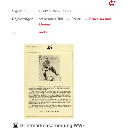
Signatur
F 5097-BMS-051bis060
Objektträger
stehendes Bild
Druck
Druck A4 und
kleiner
→
mehr…
Briefmarkensammlung WWF: