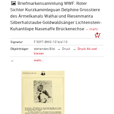
Briefmarkensammlung WWF: Roter
Sichler Kurzkammleguan Delphine Grosstiere
des Ärmelkanals Walhai und Riesenmanta
Silberhalstaube Goldwaldsänger Lichtenstein-
Kuhantilope Nasenaffe Brückenechse
Signatur
F 5097-BMS-101bis110
Objektträger
stehendes Bild
Druck
Druck A4 und
kleiner
→
mehr…