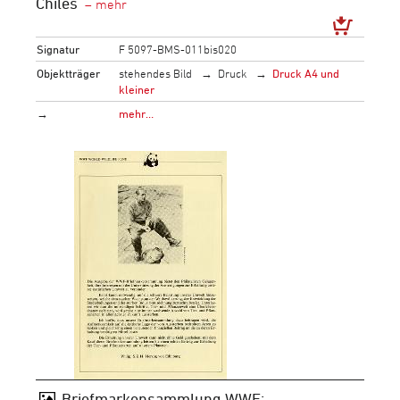
Chiles
Signatur
F 5097-BMS-011bis020
Objektträger
stehendes Bild
Druck
Druck A4 und
kleiner
→
mehr…
Briefmarkensammlung WWF: