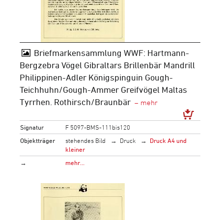
Briefmarkensammlung WWF: Hartmann-
Bergzebra Vögel Gibraltars Brillenbär Mandrill
Philippinen-Adler Königspinguin Gough-
Teichhuhn/Gough-Ammer Greifvögel Maltas
Tyrrhen. Rothirsch/Braunbär
Signatur
F 5097-BMS-111bis120
Objektträger
stehendes Bild
Druck
Druck A4 und
kleiner
→
mehr…