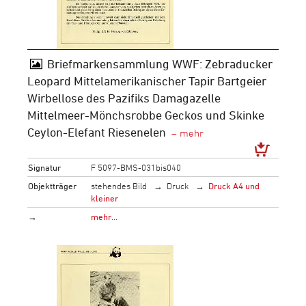
Briefmarkensammlung WWF: Zebraducker
Leopard Mittelamerikanischer Tapir Bartgeier
Wirbellose des Pazifiks Damagazelle
Mittelmeer-Mönchsrobbe Geckos und Skinke
Ceylon-Elefant Riesenelen
Signatur
F 5097-BMS-031bis040
Objektträger
stehendes Bild
Druck
Druck A4 und
kleiner
→
mehr…