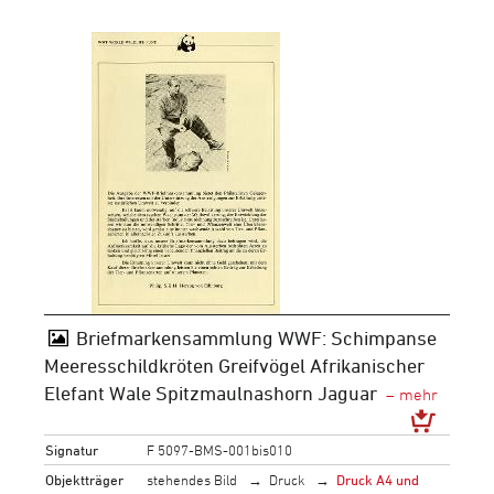
Briefmarkensammlung WWF: Schimpanse
Meeresschildkröten Greifvögel Afrikanischer
Elefant Wale Spitzmaulnashorn Jaguar
Signatur
F 5097-BMS-001bis010
Objektträger
stehendes Bild
Druck
Druck A4 und