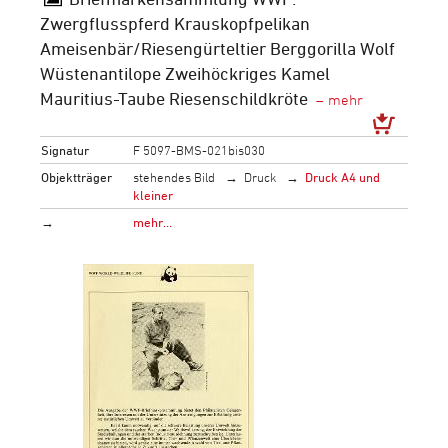
Zwergflusspferd Krauskopfpelikan
Ameisenbär/Riesengürteltier Berggorilla Wolf
Wüstenantilope Zweihöckriges Kamel
Mauritius-Taube Riesenschildkröte
Signatur
F 5097-BMS-021bis030
Objektträger
stehendes Bild
Druck
Druck A4 und
kleiner
→
mehr…