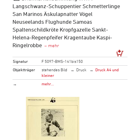
Langschwanz-Schuppentier Schmetterlinge
San Marinos Äskulapnatter Vögel
Neuseelands Flughunde Samoas
Spaltenschildkröte Kropfgazelle Sankt-
Helena-Regenpfeifer Kragentaube Kaspi-
Ringelrobbe
Signatur
F 5097-BMS-141bis150
Objektträger
stehendes Bild
Druck
Druck A4 und
kleiner
→
mehr…