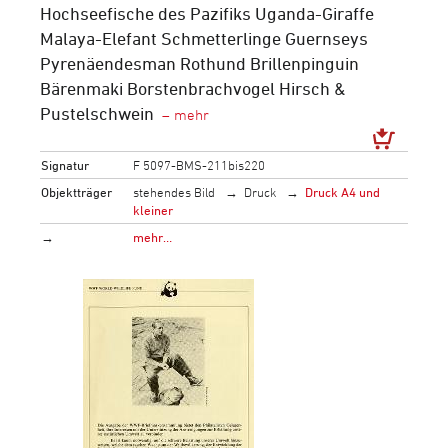
Hochseefische des Pazifiks Uganda-Giraffe
Malaya-Elefant Schmetterlinge Guernseys
Pyrenäendesman Rothund Brillenpinguin
Bärenmaki Borstenbrachvogel Hirsch &
Pustelschwein
Signatur
F 5097-BMS-211bis220
Objektträger
stehendes Bild
Druck
Druck A4 und
kleiner
→
mehr…