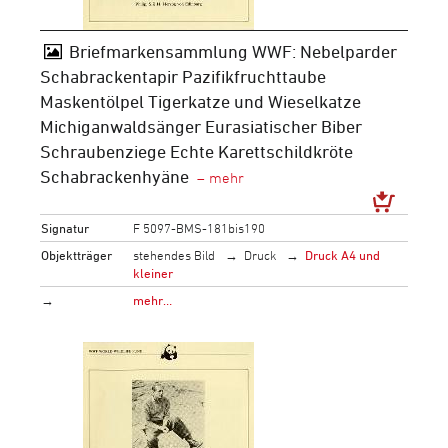
Briefmarkensammlung WWF: Nebelparder
Schabrackentapir Pazifikfruchttaube
Maskentölpel Tigerkatze und Wieselkatze
Michiganwaldsänger Eurasiatischer Biber
Schraubenziege Echte Karettschildkröte
Schabrackenhyäne
Signatur
F 5097-BMS-181bis190
Objektträger
stehendes Bild
Druck
Druck A4 und
kleiner
→
mehr…