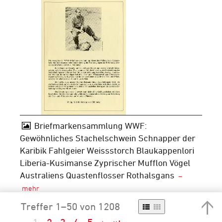
Briefmarkensammlung WWF:
Gewöhnliches Stachelschwein Schnapper der
Karibik Fahlgeier Weissstorch Blaukappenlori
Liberia-Kusimanse Zyprischer Mufflon Vögel
Australiens Quastenflosser Rothalsgans
Treffer 1–50 von 1208
Signatur
F 5097-BMS-231bis240