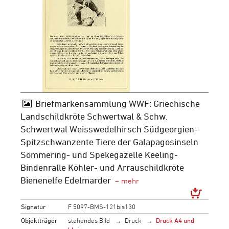
Briefmarkensammlung WWF: Griechische
Landschildkröte Schwertwal & Schw.
Schwertwal Weisswedelhirsch Südgeorgien-
Spitzschwanzente Tiere der Galapagosinseln
Sömmering- und Spekegazelle Keeling-
Bindenralle Köhler- und Arrauschildkröte
Bienenelfe Edelmarder
Signatur
F 5097-BMS-121bis130
Objektträger
stehendes Bild
Druck
Druck A4 und