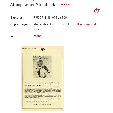
Äthiopischer Steinbock
Signatur
F 5097-BMS-091bis100
Objektträger
stehendes Bild
Druck
Druck A4 und
kleiner
→
mehr…