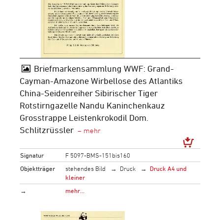
Briefmarkensammlung WWF: Grand-
Cayman-Amazone Wirbellose des Atlantiks
China-Seidenreiher Sibirischer Tiger
Rotstirngazelle Nandu Kaninchenkauz
Grosstrappe Leistenkrokodil Dom.
Schlitzrüssler
Signatur
F 5097-BMS-151bis160
Objektträger
stehendes Bild
Druck
Druck A4 und
kleiner
→
mehr…