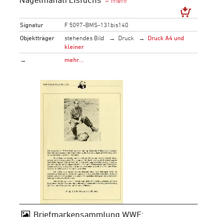
Signatur
F 5097-BMS-131bis140
Objektträger
stehendes Bild
Druck
Druck A4 und
kleiner
→
mehr…
Briefmarkensammlung WWF: