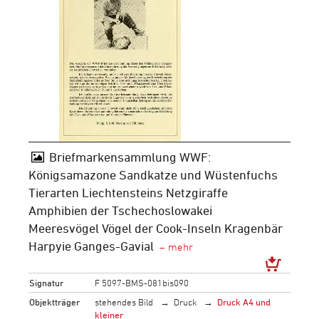
Briefmarkensammlung WWF:
Königsamazone Sandkatze und Wüstenfuchs
Tierarten Liechtensteins Netzgiraffe
Amphibien der Tschechoslowakei
Meeresvögel Vögel der Cook-Inseln Kragenbär
Harpyie Ganges-Gavial
Signatur
F 5097-BMS-081bis090
Objektträger
stehendes Bild
Druck
Druck A4 und
kleiner