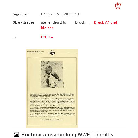
Signatur
F 5097-BMS-201bis210
Objektträger
stehendes Bild
Druck
Druck A4 und
kleiner
→
mehr…
Briefmarkensammlung WWF: Tigeriltis