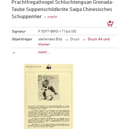
Prachtfregattvogel Schluchtenguan Grenada-
Taube Suppenschildkröte Saiga Chinesisches
Schuppentier
Signatur
F 5097-BMS-171bis180
Objektträger
stehendes Bild
Druck
Druck A4 und
kleiner
→
mehr…