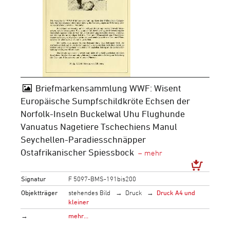
Briefmarkensammlung WWF: Wisent
Europäische Sumpfschildkröte Echsen der
Norfolk-Inseln Buckelwal Uhu Flughunde
Vanuatus Nagetiere Tschechiens Manul
Seychellen-Paradiesschnäpper
Ostafrikanischer Spiessbock
Signatur
F 5097-BMS-191bis200
Objektträger
stehendes Bild
Druck
Druck A4 und
kleiner
→
mehr…