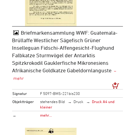
Briefmarkensammlung WWF: Guatemala-
Brüllaffe Westlicher Sägefisch Grüner
Inselleguan Fidschi-Affengesicht-Flughund
Falbkatze Sturmvögel der Antarktis
Spitzkrokodil Gauklerfische Mikronesiens
Afrikanische Goldkatze Gabeldornlanguste
Signatur
F 5097-BMS-221bis230
Objektträger
stehendes Bild
Druck
Druck A4 und
kleiner
→
mehr…