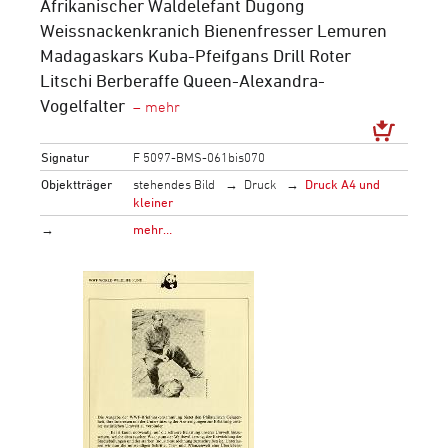
Afrikanischer Waldelefant Dugong
Weissnackenkranich Bienenfresser Lemuren
Madagaskars Kuba-Pfeifgans Drill Roter
Litschi Berberaffe Queen-Alexandra-
Vogelfalter
Signatur
F 5097-BMS-061bis070
Objektträger
stehendes Bild
Druck
Druck A4 und
kleiner
→
mehr…