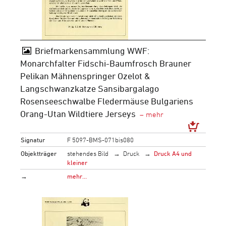
Briefmarkensammlung WWF:
Monarchfalter Fidschi-Baumfrosch Brauner
Pelikan Mähnenspringer Ozelot &
Langschwanzkatze Sansibargalago
Rosenseeschwalbe Fledermäuse Bulgariens
Orang-Utan Wildtiere Jerseys
Signatur
F 5097-BMS-071bis080
Objektträger
stehendes Bild
Druck
Druck A4 und
kleiner
→
mehr…