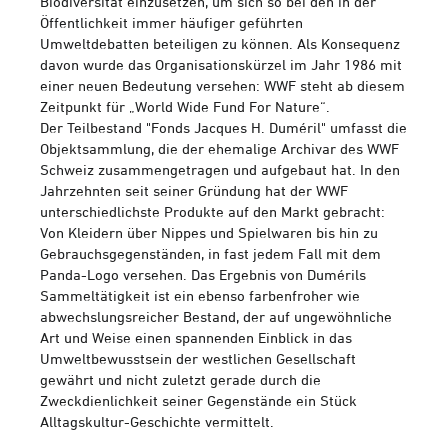
Biodiversität einzusetzen, um sich so bei den in der
Öffentlichkeit immer häufiger geführten
Umweltdebatten beteiligen zu können. Als Konsequenz
davon wurde das Organisationskürzel im Jahr 1986 mit
einer neuen Bedeutung versehen: WWF steht ab diesem
Zeitpunkt für „World Wide Fund For Nature“.
Der Teilbestand "Fonds Jacques H. Duméril" umfasst die
Objektsammlung, die der ehemalige Archivar des WWF
Schweiz zusammengetragen und aufgebaut hat. In den
Jahrzehnten seit seiner Gründung hat der WWF
unterschiedlichste Produkte auf den Markt gebracht:
Von Kleidern über Nippes und Spielwaren bis hin zu
Gebrauchsgegenständen, in fast jedem Fall mit dem
Panda-Logo versehen. Das Ergebnis von Dumérils
Sammeltätigkeit ist ein ebenso farbenfroher wie
abwechslungsreicher Bestand, der auf ungewöhnliche
Art und Weise einen spannenden Einblick in das
Umweltbewusstsein der westlichen Gesellschaft
gewährt und nicht zuletzt gerade durch die
Zweckdienlichkeit seiner Gegenstände ein Stück
Alltagskultur-Geschichte vermittelt.