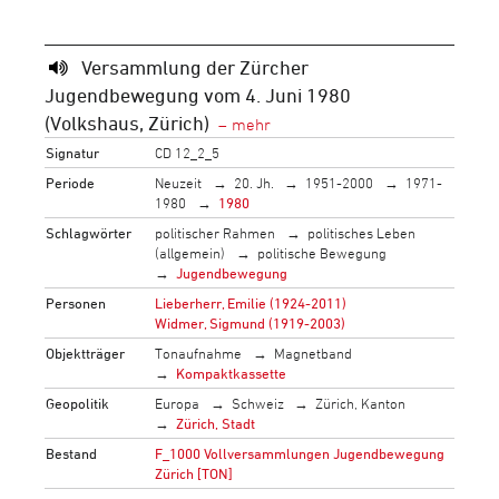
Versammlung der Zürcher
Jugendbewegung vom 4. Juni 1980
(Volkshaus, Zürich)
Signatur
CD 12_2_5
Periode
Neuzeit
20. Jh.
1951-2000
1971-
1980
1980
Schlagwörter
politischer Rahmen
politisches Leben
(allgemein)
politische Bewegung
Jugendbewegung
Personen
Lieberherr, Emilie (1924-2011)
Widmer, Sigmund (1919-2003)
Objektträger
Tonaufnahme
Magnetband
Kompaktkassette
Geopolitik
Europa
Schweiz
Zürich, Kanton
Zürich, Stadt
Bestand
F_1000 Vollversammlungen Jugendbewegung
Zürich [TON]