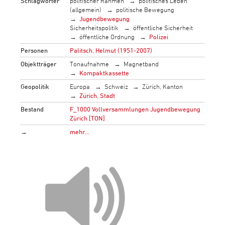
Schlagwörter
politischer Rahmen
politisches Leben
(allgemein)
politische Bewegung
Jugendbewegung
Sicherheitspolitik
öffentliche Sicherheit
öffentliche Ordnung
Polizei
Personen
Palitsch, Helmut (1951-2007)
Objektträger
Tonaufnahme
Magnetband
Kompaktkassette
Geopolitik
Europa
Schweiz
Zürich, Kanton
Zürich, Stadt
Bestand
F_1000 Vollversammlungen Jugendbewegung
Zürich [TON]
→
mehr…