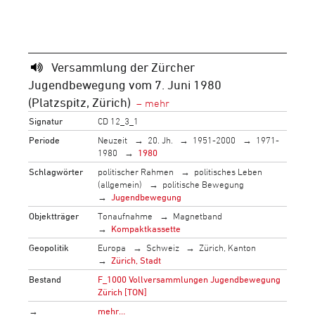
Versammlung der Zürcher
Jugendbewegung vom 7. Juni 1980
(Platzspitz, Zürich)
Signatur
CD 12_3_1
Periode
Neuzeit
20. Jh.
1951-2000
1971-
1980
1980
Schlagwörter
politischer Rahmen
politisches Leben
(allgemein)
politische Bewegung
Jugendbewegung
Objektträger
Tonaufnahme
Magnetband
Kompaktkassette
Geopolitik
Europa
Schweiz
Zürich, Kanton
Zürich, Stadt
Bestand
F_1000 Vollversammlungen Jugendbewegung
Zürich [TON]
→
mehr…