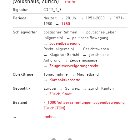
(Volkshaus, Zürich)
Signatur
CD 12_2_3
Periode
Neuzeit
20. Jh.
1951-2000
1971-
1980
1980
Schlagwörter
politischer Rahmen
politisches Leben
(allgemein)
politische Bewegung
Jugendbewegung
Recht (allgemein)
Gerichtswesen
Klage vor Gericht
gerichtliche
Anhörung
Zeugenaussage
Zeugnisverweigerungsrecht
Objektträger
Tonaufnahme
Magnetband
Kompaktkassette
Geopolitik
Europa
Schweiz
Zürich, Kanton
Zürich, Stadt
Bestand
F_1000 Vollversammlungen Jugendbewegung
Zürich [TON]
→
mehr…