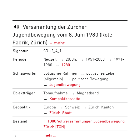
Versammlung der Zürcher
Jugendbewegung vom 8. Juni 1980 (Rote
Fabrik, Zürich)
Signatur
CD 12_4_1
Periode
Neuzeit
20. Jh.
1951-2000
1971-
1980
1980
Schlagwörter
politischer Rahmen
politisches Leben
(allgemein)
politische Bewegung
Jugendbewegung
Objektträger
Tonaufnahme
Magnetband
Kompaktkassette
Geopolitik
Europa
Schweiz
Zürich, Kanton
Zürich, Stadt
Bestand
F_1000 Vollversammlungen Jugendbewegung
Zürich [TON]
→
mehr…