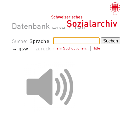
Datenbank Bild + Ton
Suche:
Sprache
→ gsw
–
zurück
mehr Suchoptionen…
│
Hilfe