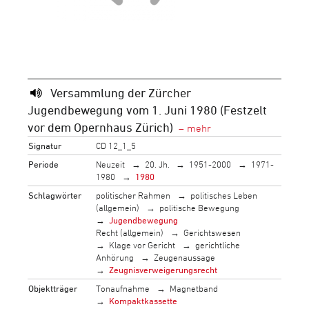
Versammlung der Zürcher
Jugendbewegung vom 1. Juni 1980 (Festzelt
vor dem Opernhaus Zürich)
Signatur
CD 12_1_5
Periode
Neuzeit
20. Jh.
1951-2000
1971-
1980
1980
Schlagwörter
politischer Rahmen
politisches Leben
(allgemein)
politische Bewegung
Jugendbewegung
Recht (allgemein)
Gerichtswesen
Klage vor Gericht
gerichtliche
Anhörung
Zeugenaussage
Zeugnisverweigerungsrecht
Objektträger
Tonaufnahme
Magnetband
Kompaktkassette