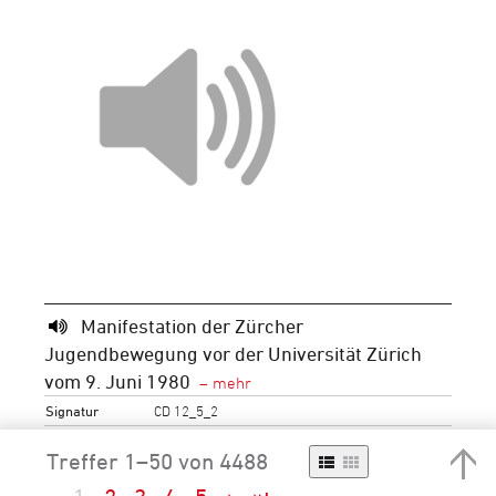
Manifestation der Zürcher
Jugendbewegung vor der Universität Zürich
vom 9. Juni 1980
Signatur
CD 12_5_2
Periode
Neuzeit
20. Jh.
1951-2000
1971-
Treffer 1–50 von 4488
1980
1980
Schlagwörter
Bildung (allgemein)
Bildung (speziell)