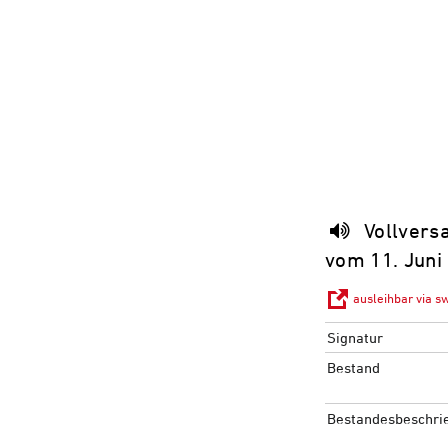
Vollver
vom 11. Juni 
ausleihbar via s
Signatur
Bestand
Bestandesbeschri