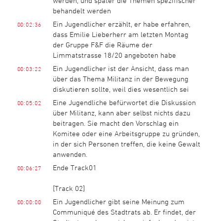
werden, und später die Themen spezifischer
behandelt werden
Ein Jugendlicher erzählt, er habe erfahren,
00:02:36
dass Emilie Lieberherr am letzten Montag
der Gruppe F&F die Räume der
Limmatstrasse 18/20 angeboten habe
Ein Jugendlicher ist der Ansicht, dass man
00:03:22
über das Thema Militanz in der Bewegung
diskutieren sollte, weil dies wesentlich sei
Eine Jugendliche befürwortet die Diskussion
00:05:02
über Militanz, kann aber selbst nichts dazu
beitragen. Sie macht den Vorschlag ein
Komitee oder eine Arbeitsgruppe zu gründen,
in der sich Personen treffen, die keine Gewalt
anwenden.
Ende Track01
00:06:27
[Track 02]
Ein Jugendlicher gibt seine Meinung zum
00:00:00
Communiqué des Stadtrats ab. Er findet, der