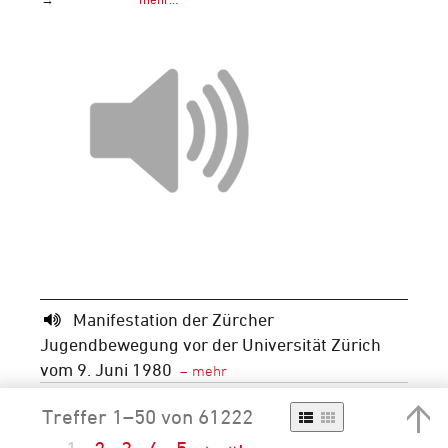
Manifestation der Zürcher
Jugendbewegung vor der Universität Zürich
vom 9. Juni 1980
Signatur
CD 12_5_2
Treffer 1–50 von 61222
Periode
Neuzeit
20. Jh.
1951-2000
1971-
1980
1980