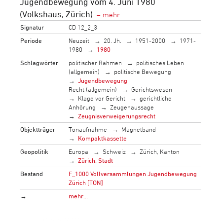
Jugendbewegung vom 4. Juni 1980
(Volkshaus, Zürich)
Signatur
CD 12_2_3
Periode
Neuzeit
20. Jh.
1951-2000
1971-
1980
1980
Schlagwörter
politischer Rahmen
politisches Leben
(allgemein)
politische Bewegung
Jugendbewegung
Recht (allgemein)
Gerichtswesen
Klage vor Gericht
gerichtliche
Anhörung
Zeugenaussage
Zeugnisverweigerungsrecht
Objektträger
Tonaufnahme
Magnetband
Kompaktkassette
Geopolitik
Europa
Schweiz
Zürich, Kanton
Zürich, Stadt
Bestand
F_1000 Vollversammlungen Jugendbewegung
Zürich [TON]
→
mehr…