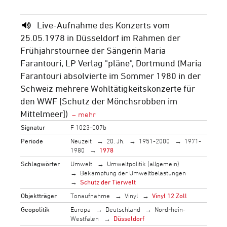
Live-Aufnahme des Konzerts vom
25.05.1978 in Düsseldorf im Rahmen der
Frühjahrstournee der Sängerin Maria
Farantouri, LP Verlag "pläne", Dortmund (Maria
Farantouri absolvierte im Sommer 1980 in der
Schweiz mehrere Wohltätigkeitskonzerte für
den WWF [Schutz der Mönchsrobben im
Mittelmeer])
Signatur
F 1023-007b
Periode
Neuzeit
20. Jh.
1951-2000
1971-
1980
1978
Schlagwörter
Umwelt
Umweltpolitik (allgemein)
Bekämpfung der Umweltbelastungen
Schutz der Tierwelt
Objektträger
Tonaufnahme
Vinyl
Vinyl 12 Zoll
Geopolitik
Europa
Deutschland
Nordrhein-
Westfalen
Düsseldorf