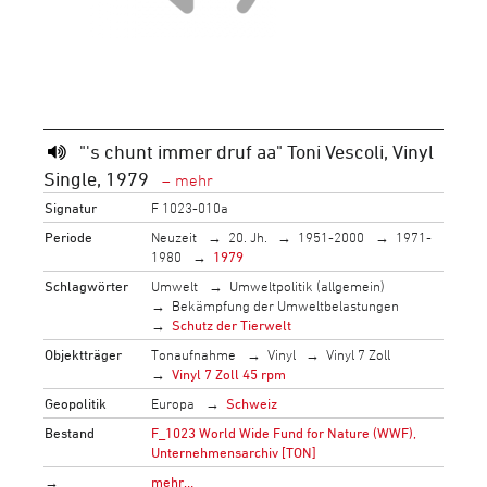
"'s chunt immer druf aa" Toni Vescoli, Vinyl
Single, 1979
Signatur
F 1023-010a
Periode
Neuzeit
20. Jh.
1951-2000
1971-
1980
1979
Schlagwörter
Umwelt
Umweltpolitik (allgemein)
Bekämpfung der Umweltbelastungen
Schutz der Tierwelt
Objektträger
Tonaufnahme
Vinyl
Vinyl 7 Zoll
Vinyl 7 Zoll 45 rpm
Geopolitik
Europa
Schweiz
Bestand
F_1023 World Wide Fund for Nature (WWF),
Unternehmensarchiv [TON]
→
mehr…