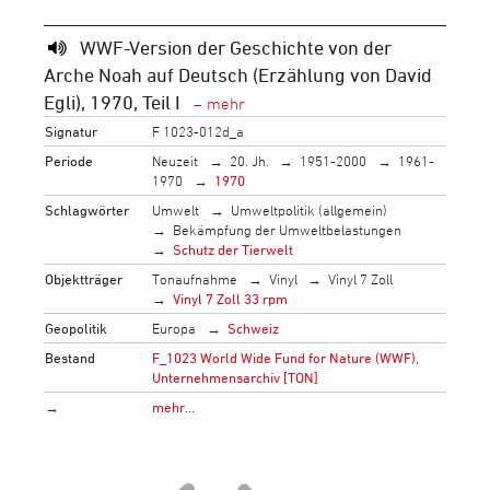
WWF-Version der Geschichte von der
Arche Noah auf Deutsch (Erzählung von David
Egli), 1970, Teil I
Signatur
F 1023-012d_a
Periode
Neuzeit
20. Jh.
1951-2000
1961-
1970
1970
Schlagwörter
Umwelt
Umweltpolitik (allgemein)
Bekämpfung der Umweltbelastungen
Schutz der Tierwelt
Objektträger
Tonaufnahme
Vinyl
Vinyl 7 Zoll
Vinyl 7 Zoll 33 rpm
Geopolitik
Europa
Schweiz
Bestand
F_1023 World Wide Fund for Nature (WWF),
Unternehmensarchiv [TON]
→
mehr…