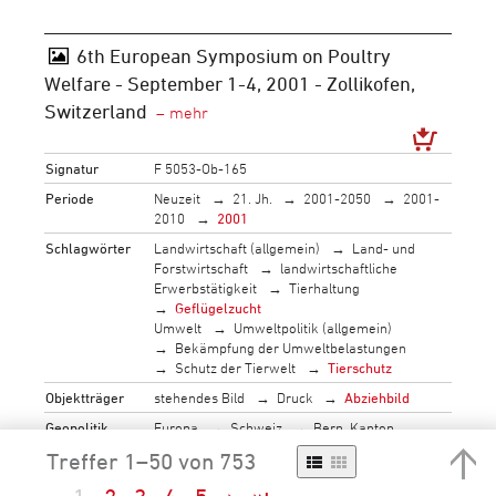
6th European Symposium on Poultry
Welfare - September 1-4, 2001 - Zollikofen,
Switzerland
Signatur
F 5053-Ob-165
Periode
Neuzeit
21. Jh.
2001-2050
2001-
2010
2001
Schlagwörter
Landwirtschaft (allgemein)
Land- und
Forstwirtschaft
landwirtschaftliche
Erwerbstätigkeit
Tierhaltung
Geflügelzucht
Umwelt
Umweltpolitik (allgemein)
Bekämpfung der Umweltbelastungen
Schutz der Tierwelt
Tierschutz
Objektträger
stehendes Bild
Druck
Abziehbild
Geopolitik
Europa
Schweiz
Bern, Kanton
Zollikofen
Treffer 1–50 von 753
Bestand
F_5053 Schlup, Bernard (*1948)