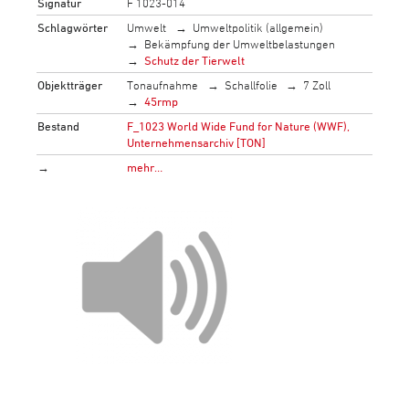
Signatur
F 1023-014
Schlagwörter
Umwelt
Umweltpolitik (allgemein)
Bekämpfung der Umweltbelastungen
Schutz der Tierwelt
Objektträger
Tonaufnahme
Schallfolie
7 Zoll
45rmp
Bestand
F_1023 World Wide Fund for Nature (WWF),
Unternehmensarchiv [TON]
→
mehr…