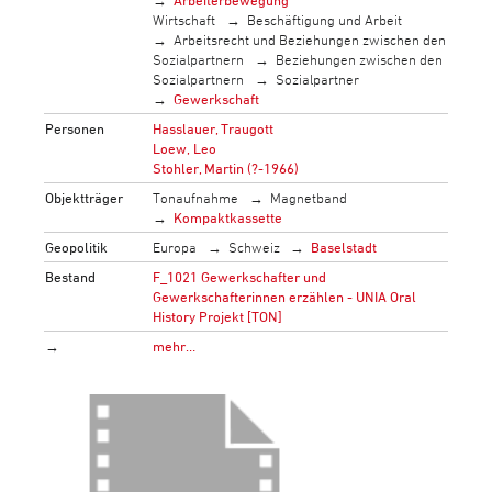
Arbeiterbewegung
Wirtschaft
Beschäftigung und Arbeit
Arbeitsrecht und Beziehungen zwischen den
Sozialpartnern
Beziehungen zwischen den
Sozialpartnern
Sozialpartner
Gewerkschaft
Personen
Hasslauer, Traugott
Loew, Leo
Stohler, Martin (?-1966)
Objektträger
Tonaufnahme
Magnetband
Kompaktkassette
Geopolitik
Europa
Schweiz
Baselstadt
Bestand
F_1021 Gewerkschafter und
Gewerkschafterinnen erzählen - UNIA Oral
History Projekt [TON]
→
mehr…