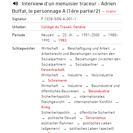
Interview d'un menuisier traceur - Adrien
Buffat, le personnage A (1ère partie/2)
Signatur
F 1028-SON-A-001-1
Urheber
Collège du Travail, Genève
Periode
Neuzeit
20. Jh.
1951-2000
1980-
1990
1983
Schlagwörter
Wirtschaft
Beschäftigung und Arbeit
Arbeitsrecht und Beziehungen zwischen den
Sozialpartnern
Beziehungen zwischen den
Sozialpartnern
Sozialpartner
Gewerkschaft
Wirtschaft
Industrie
Holzindustrie
Schreinerei
Wirtschaft
Industrie
Bauindustrie und
öffentliches Bauwesen
Bauindustrie
Sicherheitspolitik
internationales
Gleichgewicht
internationaler Konflikt
Krieg
Sicherheitspolitik
öffentliche Sicherheit
politische Gewalt
Terrorismus
politischer Rahmen
politisches Leben
(allgemein)
politisches Leben (speziell)