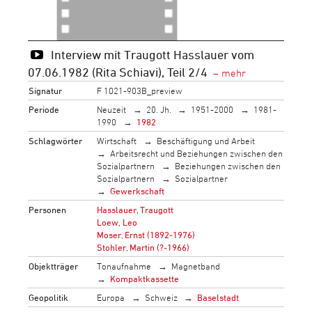
Interview mit Traugott Hasslauer vom
07.06.1982 (Rita Schiavi), Teil 2/4
Signatur
F 1021-903B_preview
Periode
Neuzeit
20. Jh.
1951-2000
1981-
1990
1982
Schlagwörter
Wirtschaft
Beschäftigung und Arbeit
Arbeitsrecht und Beziehungen zwischen den
Sozialpartnern
Beziehungen zwischen den
Sozialpartnern
Sozialpartner
Gewerkschaft
Personen
Hasslauer, Traugott
Loew, Leo
Moser, Ernst (1892-1976)
Stohler, Martin (?-1966)
Objektträger
Tonaufnahme
Magnetband
Kompaktkassette
Geopolitik
Europa
Schweiz
Baselstadt