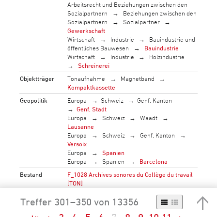
Arbeitsrecht und Beziehungen zwischen den
Sozialpartnern
Beziehungen zwischen den
Sozialpartnern
Sozialpartner
Gewerkschaft
Wirtschaft
Industrie
Bauindustrie und
öffentliches Bauwesen
Bauindustrie
Wirtschaft
Industrie
Holzindustrie
Schreinerei
Objektträger
Tonaufnahme
Magnetband
Kompaktkassette
Geopolitik
Europa
Schweiz
Genf, Kanton
Genf, Stadt
Europa
Schweiz
Waadt
Lausanne
Europa
Schweiz
Genf, Kanton
Versoix
Europa
Spanien
Europa
Spanien
Barcelona
Bestand
F_1028 Archives sonores du Collège du travail
[TON]
→
mehr…
Treffer 301–350 von 13356