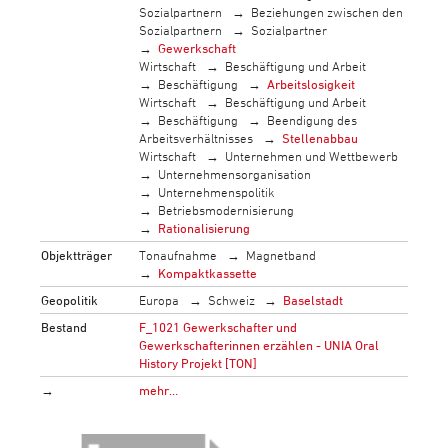
Sozialpartnern
Beziehungen zwischen den
Sozialpartnern
Sozialpartner
Gewerkschaft
Wirtschaft
Beschäftigung und Arbeit
Beschäftigung
Arbeitslosigkeit
Wirtschaft
Beschäftigung und Arbeit
Beschäftigung
Beendigung des
Arbeitsverhältnisses
Stellenabbau
Wirtschaft
Unternehmen und Wettbewerb
Unternehmensorganisation
Unternehmenspolitik
Betriebsmodernisierung
Rationalisierung
Objektträger
Tonaufnahme
Magnetband
Kompaktkassette
Geopolitik
Europa
Schweiz
Baselstadt
Bestand
F_1021 Gewerkschafter und
Gewerkschafterinnen erzählen - UNIA Oral
History Projekt [TON]
→
mehr…