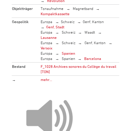
Revolution
Objektträger
Tonaufnahme
Magnetband
Kompaktkassette
Geopolitik
Europa
Schweiz
Genf, Kanton
Genf, Stadt
Europa
Schweiz
Waadt
Lausanne
Europa
Schweiz
Genf, Kanton
Versoix
Europa
Spanien
Europa
Spanien
Barcelona
Bestand
F_1028 Archives sonores du Collège du travail
[TON]
→
mehr…