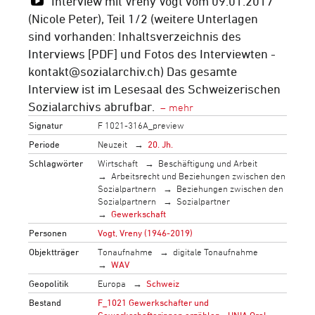
Interview mit Vreny Vogt vom 09.01.2017
(Nicole Peter), Teil 1/2 (weitere Unterlagen
sind vorhanden: Inhaltsverzeichnis des
Interviews [PDF] und Fotos des Interviewten -
kontakt@sozialarchiv.ch) Das gesamte
Interview ist im Lesesaal des Schweizerischen
Sozialarchivs abrufbar.
Signatur
F 1021-316A_preview
Periode
Neuzeit
20. Jh.
Schlagwörter
Wirtschaft
Beschäftigung und Arbeit
Arbeitsrecht und Beziehungen zwischen den
Sozialpartnern
Beziehungen zwischen den
Sozialpartnern
Sozialpartner
Gewerkschaft
Personen
Vogt, Vreny (1946-2019)
Objektträger
Tonaufnahme
digitale Tonaufnahme
WAV
Geopolitik
Europa
Schweiz
Bestand
F_1021 Gewerkschafter und