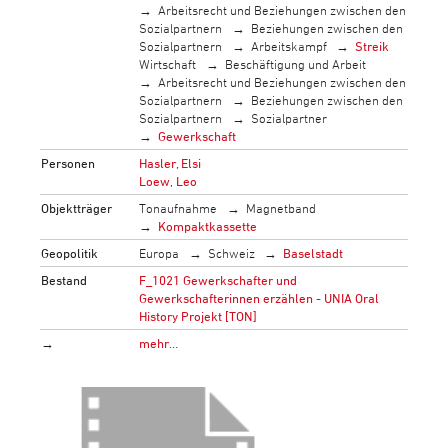
Arbeitsrecht und Beziehungen zwischen den
Sozialpartnern
Beziehungen zwischen den
Sozialpartnern
Arbeitskampf
Streik
Wirtschaft
Beschäftigung und Arbeit
Arbeitsrecht und Beziehungen zwischen den
Sozialpartnern
Beziehungen zwischen den
Sozialpartnern
Sozialpartner
Gewerkschaft
Personen
Hasler, Elsi
Loew, Leo
Objektträger
Tonaufnahme
Magnetband
Kompaktkassette
Geopolitik
Europa
Schweiz
Baselstadt
Bestand
F_1021 Gewerkschafter und
Gewerkschafterinnen erzählen - UNIA Oral
History Projekt [TON]
→
mehr…