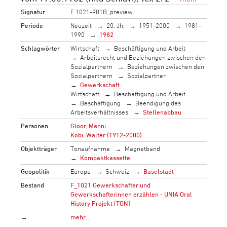
Signatur
F 1021-901B_preview
Periode
Neuzeit
20. Jh.
1951-2000
1981-
1990
1982
Schlagwörter
Wirtschaft
Beschäftigung und Arbeit
Arbeitsrecht und Beziehungen zwischen den
Sozialpartnern
Beziehungen zwischen den
Sozialpartnern
Sozialpartner
Gewerkschaft
Wirtschaft
Beschäftigung und Arbeit
Beschäftigung
Beendigung des
Arbeitsverhältnisses
Stellenabbau
Personen
Gloor, Männi
Kobi, Walter (1912-2000)
Objektträger
Tonaufnahme
Magnetband
Kompaktkassette
Geopolitik
Europa
Schweiz
Baselstadt
Bestand
F_1021 Gewerkschafter und
Gewerkschafterinnen erzählen - UNIA Oral
History Projekt [TON]
→
mehr…