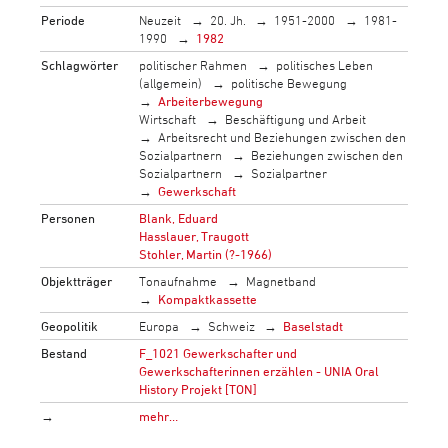
Periode
Neuzeit
20. Jh.
1951-2000
1981-
1990
1982
Schlagwörter
politischer Rahmen
politisches Leben
(allgemein)
politische Bewegung
Arbeiterbewegung
Wirtschaft
Beschäftigung und Arbeit
Arbeitsrecht und Beziehungen zwischen den
Sozialpartnern
Beziehungen zwischen den
Sozialpartnern
Sozialpartner
Gewerkschaft
Personen
Blank, Eduard
Hasslauer, Traugott
Stohler, Martin (?-1966)
Objektträger
Tonaufnahme
Magnetband
Kompaktkassette
Geopolitik
Europa
Schweiz
Baselstadt
Bestand
F_1021 Gewerkschafter und
Gewerkschafterinnen erzählen - UNIA Oral
History Projekt [TON]
→
mehr…