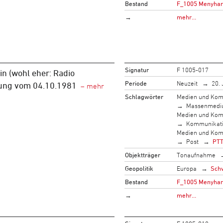
Bestand
F_1005 Menyhart,
→
mehr…
Signatur
F 1005-017
n (wohl eher: Radio
Periode
Neuzeit
20. 
ung vom 04.10.1981
Schlagwörter
Medien und Kom
Massenmed
Medien und Kom
Kommunikati
Medien und Kom
Post
PT
Objektträger
Tonaufnahme
Geopolitik
Europa
Sch
Bestand
F_1005 Menyhart,
→
mehr…