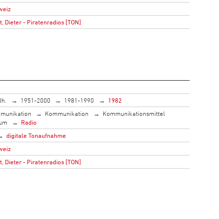
weiz
 Dieter - Piratenradios [TON]
Jh.
1951-2000
1981-1990
1982
munikation
Kommunikation
Kommunikationsmittel
ium
Radio
digitale Tonaufnahme
weiz
 Dieter - Piratenradios [TON]