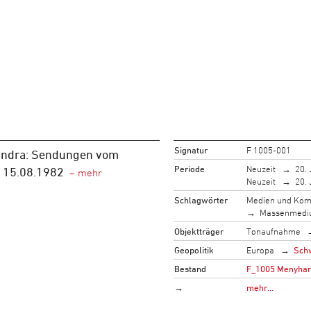
Signatur
F 1005-001
andra: Sendungen vom
Periode
Neuzeit
20. 
 15.08.1982
Neuzeit
20. 
Schlagwörter
Medien und Kom
Massenmed
Objektträger
Tonaufnahme
Geopolitik
Europa
Sch
Bestand
F_1005 Menyhart,
→
mehr…