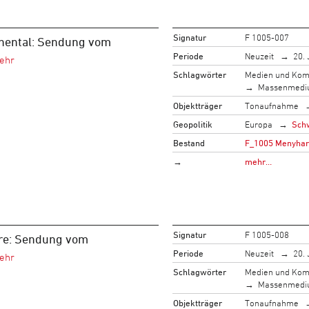
Signatur
F 1005-007
inental: Sendung vom
Periode
Neuzeit
20. 
Schlagwörter
Medien und Kom
Massenmed
Objektträger
Tonaufnahme
Geopolitik
Europa
Sch
Bestand
F_1005 Menyhart,
→
mehr…
Signatur
F 1005-008
re: Sendung vom
Periode
Neuzeit
20. 
Schlagwörter
Medien und Kom
Massenmed
Objektträger
Tonaufnahme