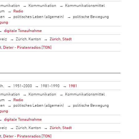
munikation
Kommunikation
Kommunikationsmittel
ium
Radio
men
politisches Leben (allgemein)
politische Bewegung
gung
digitale Tonaufnahme
weiz
Zürich, Kanton
Zürich, Stadt
 Dieter - Piratenradios [TON]
Jh.
1951-2000
1981-1990
1981
munikation
Kommunikation
Kommunikationsmittel
ium
Radio
men
politisches Leben (allgemein)
politische Bewegung
gung
digitale Tonaufnahme
weiz
Zürich, Kanton
Zürich, Stadt
 Dieter - Piratenradios [TON]