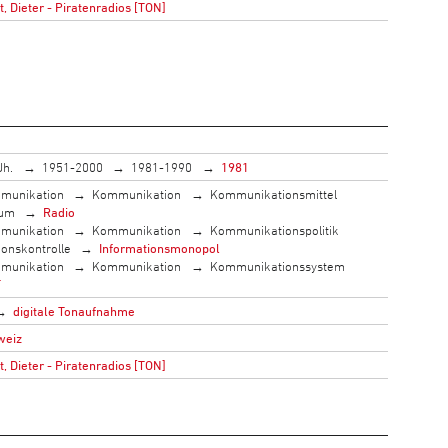
 Dieter - Piratenradios [TON]
Jh.
1951-2000
1981-1990
1981
munikation
Kommunikation
Kommunikationsmittel
ium
Radio
munikation
Kommunikation
Kommunikationspolitik
onskontrolle
Informationsmonopol
munikation
Kommunikation
Kommunikationssystem
T
digitale Tonaufnahme
weiz
 Dieter - Piratenradios [TON]