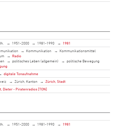
Jh.
1951-2000
1981-1990
1981
munikation
Kommunikation
Kommunikationsmittel
ium
Radio
men
politisches Leben (allgemein)
politische Bewegung
gung
digitale Tonaufnahme
weiz
Zürich, Kanton
Zürich, Stadt
 Dieter - Piratenradios [TON]
Jh.
1951-2000
1981-1990
1981