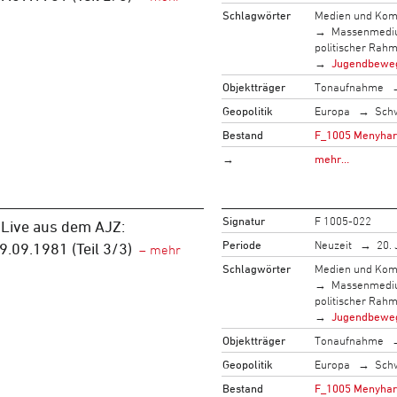
Schlagwörter
Medien und Kom
Massenmed
politischer Rah
Jugendbewe
Objektträger
Tonaufnahme
Geopolitik
Europa
Sch
Bestand
F_1005 Menyhart,
→
mehr…
Signatur
F 1005-022
 Live aus dem AJZ:
Periode
Neuzeit
20. 
.09.1981 (Teil 3/3)
Schlagwörter
Medien und Kom
Massenmed
politischer Rah
Jugendbewe
Objektträger
Tonaufnahme
Geopolitik
Europa
Sch
Bestand
F_1005 Menyhart,