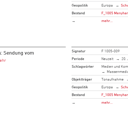
Geopolitik
Europa
Sch
Bestand
F_1005 Menyhart,
→
mehr…
Signatur
F 1005-009
k: Sendung vom
Periode
Neuzeit
20. 
Schlagwörter
Medien und Kom
Massenmed
Objektträger
Tonaufnahme
Geopolitik
Europa
Sch
Bestand
F_1005 Menyhart,
→
mehr…