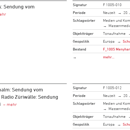
Signatur
F 1005-010
k: Sendung vom
Periode
Neuzeit
20. 
Schlagwörter
Medien und Kom
Massenmed
Objektträger
Tonaufnahme
Geopolitik
Europa
Sch
Bestand
F_1005 Menyhart,
→
mehr…
Signatur
F 1005-012
halm: Sendung vom
Periode
Neuzeit
20. 
 Radio Züriwälle: Sendung
Schlagwörter
Medien und Kom
3
Massenmed
Objektträger
Tonaufnahme
Geopolitik
Europa
Sch