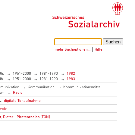
mehr Suchoptionen…
│
Hilfe
Jh.
1951-2000
1981-1990
1982
Jh.
1951-2000
1981-1990
1983
munikation
Kommunikation
Kommunikationsmittel
ium
Radio
digitale Tonaufnahme
weiz
 Dieter - Piratenradios [TON]