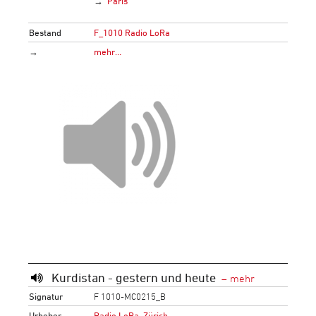
Paris
Bestand
F_1010 Radio LoRa
→
mehr…
Kurdistan - gestern und heute
Signatur
F 1010-MC0215_B
Urheber
Radio LoRa, Zürich