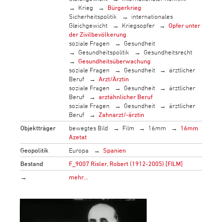
Krieg
Bürgerkrieg
Sicherheitspolitik
internationales
Gleichgewicht
Kriegsopfer
Opfer unter
der Zivilbevölkerung
soziale Fragen
Gesundheit
Gesundheitspolitik
Gesundheitsrecht
Gesundheitsüberwachung
soziale Fragen
Gesundheit
ärztlicher
Beruf
Arzt/Ärztin
soziale Fragen
Gesundheit
ärztlicher
Beruf
arztähnlicher Beruf
soziale Fragen
Gesundheit
ärztlicher
Beruf
Zahnarzt/-ärztin
Objektträger
bewegtes Bild
Film
16mm
16mm
Azetat
Geopolitik
Europa
Spanien
Bestand
F_9007 Risler, Robert (1912-2005) [FILM]
→
mehr…