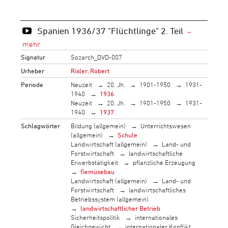
Spanien 1936/37 "Flüchtlinge" 2. Teil
Signatur
Sozarch_DVD-007
Urheber
Risler, Robert
Periode
Neuzeit
20. Jh.
1901-1950
1931-
1940
1936
Neuzeit
20. Jh.
1901-1950
1931-
1940
1937
Schlagwörter
Bildung (allgemein)
Unterrichtswesen
(allgemein)
Schule
Landwirtschaft (allgemein)
Land- und
Forstwirtschaft
landwirtschaftliche
Erwerbstätigkeit
pflanzliche Erzeugung
Gemüsebau
Landwirtschaft (allgemein)
Land- und
Forstwirtschaft
landwirtschaftliches
Betriebssystem (allgemein)
landwirtschaftlicher Betrieb
Sicherheitspolitik
internationales
Gleichgewicht
internationaler Konflikt