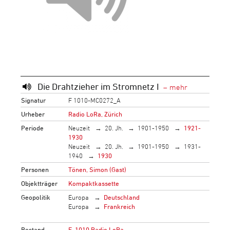
Die Drahtzieher im Stromnetz I
Signatur
F 1010-MC0272_A
Urheber
Radio LoRa, Zürich
Periode
Neuzeit
20. Jh.
1901-1950
1921-
1930
Neuzeit
20. Jh.
1901-1950
1931-
1940
1930
Personen
Tönen, Simon (Gast)
Objektträger
Kompaktkassette
Geopolitik
Europa
Deutschland
Europa
Frankreich
Bestand
F_1010 Radio LoRa