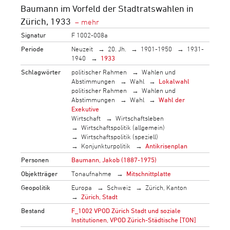
Baumann im Vorfeld der Stadtratswahlen in
Zürich, 1933
Signatur
F 1002-008a
Periode
Neuzeit
20. Jh.
1901-1950
1931-
1940
1933
Schlagwörter
politischer Rahmen
Wahlen und
Abstimmungen
Wahl
Lokalwahl
politischer Rahmen
Wahlen und
Abstimmungen
Wahl
Wahl der
Exekutive
Wirtschaft
Wirtschaftsleben
Wirtschaftspolitik (allgemein)
Wirtschaftspolitik (speziell)
Konjunkturpolitik
Antikrisenplan
Personen
Baumann, Jakob (1887-1975)
Objektträger
Tonaufnahme
Mitschnittplatte
Geopolitik
Europa
Schweiz
Zürich, Kanton
Zürich, Stadt
Bestand
F_1002 VPOD Zürich Stadt und soziale
Institutionen, VPOD Zürich-Städtische [TON]