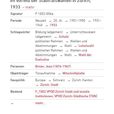
im Vorfeld der Stadtratswahlen in Zürich,
1933
Signatur
F 1002-006a
Periode
Neuzeit
20. Jh.
1901-1950
1931-
1940
1933
Schlagwörter
Bildung (allgemein)
Unterrichtswesen
(allgemein)
Schule
politischer Rahmen
Wahlen und
Abstimmungen
Wahl
Lokalwahl
politischer Rahmen
Wahlen und
Abstimmungen
Wahl
Wahl der
Exekutive
Personen
Briner, Jean (1876-1967)
Objektträger
Tonaufnahme
Mitschnittplatte
Geopolitik
Europa
Schweiz
Zürich, Kanton
Zürich, Stadt
Bestand
F_1002 VPOD Zürich Stadt und soziale
Institutionen, VPOD Zürich-Städtische [TON]
→
mehr…