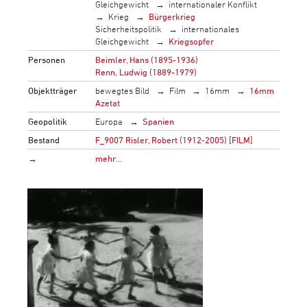
Gleichgewicht
internationaler Konflikt
Krieg
Bürgerkrieg
Sicherheitspolitik
internationales
Gleichgewicht
Kriegsopfer
Personen
Beimler, Hans (1895-1936)
Renn, Ludwig (1889-1979)
Objektträger
bewegtes Bild
Film
16mm
16mm
Azetat
Geopolitik
Europa
Spanien
Bestand
F_9007 Risler, Robert (1912-2005) [FILM]
→
mehr…