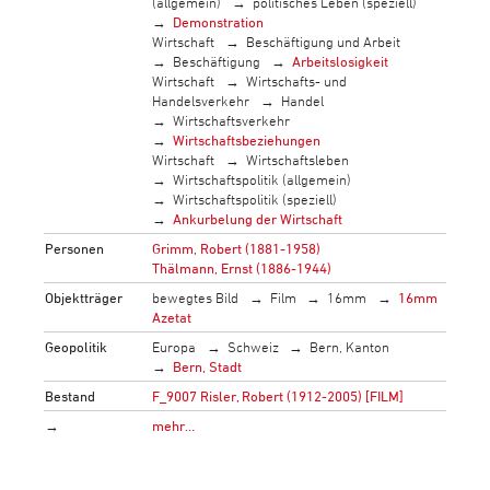
(allgemein)
politisches Leben (speziell)
Demonstration
Wirtschaft
Beschäftigung und Arbeit
Beschäftigung
Arbeitslosigkeit
Wirtschaft
Wirtschafts- und
Handelsverkehr
Handel
Wirtschaftsverkehr
Wirtschaftsbeziehungen
Wirtschaft
Wirtschaftsleben
Wirtschaftspolitik (allgemein)
Wirtschaftspolitik (speziell)
Ankurbelung der Wirtschaft
Personen
Grimm, Robert (1881-1958)
Thälmann, Ernst (1886-1944)
Objektträger
bewegtes Bild
Film
16mm
16mm
Azetat
Geopolitik
Europa
Schweiz
Bern, Kanton
Bern, Stadt
Bestand
F_9007 Risler, Robert (1912-2005) [FILM]
→
mehr…