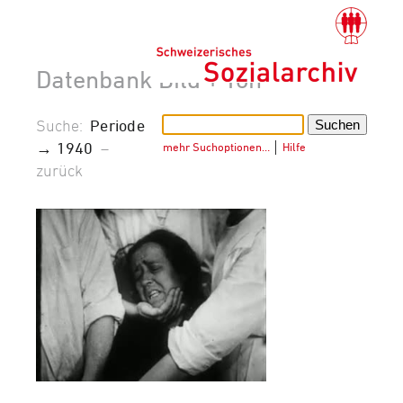
Datenbank Bild + Ton
Suche:
Periode
→ 1940
–
mehr Suchoptionen…
│
Hilfe
zurück