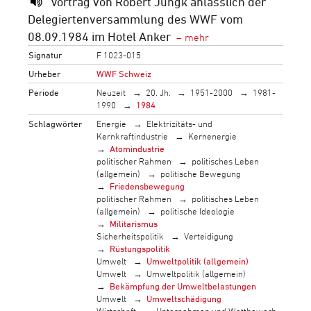
Vortrag von Robert Jungk anlässlich der
Delegiertenversammlung des WWF vom
08.09.1984 im Hotel Anker
Signatur
F 1023-015
Urheber
WWF Schweiz
Periode
Neuzeit
20. Jh.
1951-2000
1981-
1990
1984
Schlagwörter
Energie
Elektrizitäts- und
Kernkraftindustrie
Kernenergie
Atomindustrie
politischer Rahmen
politisches Leben
(allgemein)
politische Bewegung
Friedensbewegung
politischer Rahmen
politisches Leben
(allgemein)
politische Ideologie
Militarismus
Sicherheitspolitik
Verteidigung
Rüstungspolitik
Umwelt
Umweltpolitik (allgemein)
Umwelt
Umweltpolitik (allgemein)
Bekämpfung der Umweltbelastungen
Umwelt
Umweltschädigung