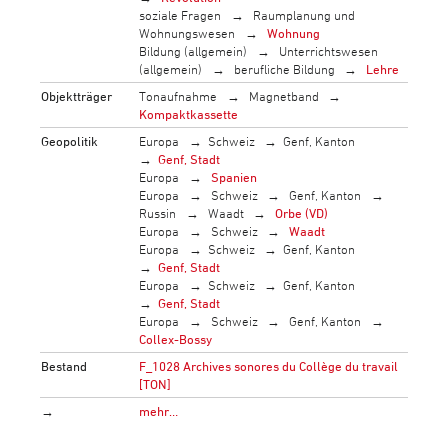
soziale Fragen
Raumplanung und
Wohnungswesen
Wohnung
Bildung (allgemein)
Unterrichtswesen
(allgemein)
berufliche Bildung
Lehre
Objektträger
Tonaufnahme
Magnetband
Kompaktkassette
Geopolitik
Europa
Schweiz
Genf, Kanton
Genf, Stadt
Europa
Spanien
Europa
Schweiz
Genf, Kanton
Russin
Waadt
Orbe (VD)
Europa
Schweiz
Waadt
Europa
Schweiz
Genf, Kanton
Genf, Stadt
Europa
Schweiz
Genf, Kanton
Genf, Stadt
Europa
Schweiz
Genf, Kanton
Collex-Bossy
Bestand
F_1028 Archives sonores du Collège du travail
[TON]
→
mehr…