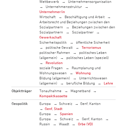
Wettbewerb
Unternehmensorganisation
Unternehmensstruktur
Unternehmer/in
Wirtschaft
Beschäftigung und Arbeit
Arbeitsrecht und Beziehungen zwischen den
Sozialpartnern
Beziehungen zwischen den
Sozialpartnern
Sozialpartner
Gewerkschaft
Sicherheitspolitik
öffentliche Sicherheit
politische Gewalt
Terrorismus
politischer Rahmen
politisches Leben
(allgemein)
politisches Leben (speziell)
Revolution
soziale Fragen
Raumplanung und
Wohnungswesen
Wohnung
Bildung (allgemein)
Unterrichtswesen
(allgemein)
berufliche Bildung
Lehre
Objektträger
Tonaufnahme
Magnetband
Kompaktkassette
Geopolitik
Europa
Schweiz
Genf, Kanton
Genf, Stadt
Europa
Spanien
Europa
Schweiz
Genf, Kanton
Russin
Waadt
Orbe (VD)