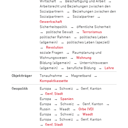
Wirtschaft
Beschäftigung und Arbeit
Arbeitsrecht und Beziehungen zwischen den
Sozialpartnern
Beziehungen zwischen den
Sozialpartnern
Sozialpartner
Gewerkschaft
Sicherheitspolitik
öffentliche Sicherheit
politische Gewalt
Terrorismus
politischer Rahmen
politisches Leben
(allgemein)
politisches Leben (speziell)
Revolution
soziale Fragen
Raumplanung und
Wohnungswesen
Wohnung
Bildung (allgemein)
Unterrichtswesen
(allgemein)
berufliche Bildung
Lehre
Objektträger
Tonaufnahme
Magnetband
Kompaktkassette
Geopolitik
Europa
Schweiz
Genf, Kanton
Genf, Stadt
Europa
Spanien
Europa
Schweiz
Genf, Kanton
Russin
Waadt
Orbe (VD)
Europa
Schweiz
Waadt
Europa
Schweiz
Genf, Kanton
Genf, Stadt