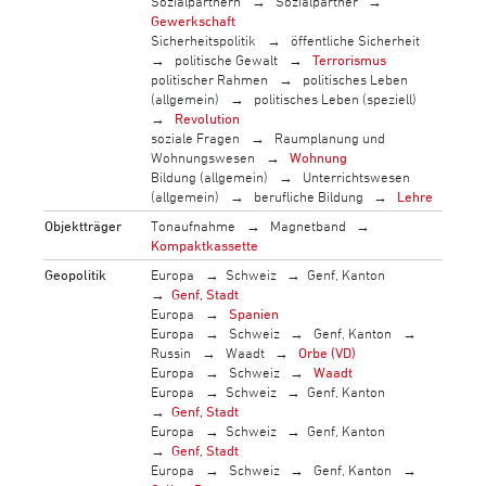
Sozialpartnern
Sozialpartner
Gewerkschaft
Sicherheitspolitik
öffentliche Sicherheit
politische Gewalt
Terrorismus
politischer Rahmen
politisches Leben
(allgemein)
politisches Leben (speziell)
Revolution
soziale Fragen
Raumplanung und
Wohnungswesen
Wohnung
Bildung (allgemein)
Unterrichtswesen
(allgemein)
berufliche Bildung
Lehre
Objektträger
Tonaufnahme
Magnetband
Kompaktkassette
Geopolitik
Europa
Schweiz
Genf, Kanton
Genf, Stadt
Europa
Spanien
Europa
Schweiz
Genf, Kanton
Russin
Waadt
Orbe (VD)
Europa
Schweiz
Waadt
Europa
Schweiz
Genf, Kanton
Genf, Stadt
Europa
Schweiz
Genf, Kanton
Genf, Stadt
Europa
Schweiz
Genf, Kanton