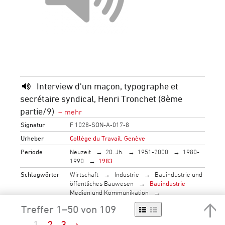
Interview d'un maçon, typographe et
secrétaire syndical, Henri Tronchet (8ème
partie/9)
Signatur
F 1028-SON-A-017-8
Urheber
Collège du Travail, Genève
Periode
Neuzeit
20. Jh.
1951-2000
1980-
1990
1983
Schlagwörter
Wirtschaft
Industrie
Bauindustrie und
öffentliches Bauwesen
Bauindustrie
Medien und Kommunikation
Kommunikation
Treffer 1–50 von 109
Kommunikationsindustrie
Buchindustrie
Druckerei
1
2
3
›