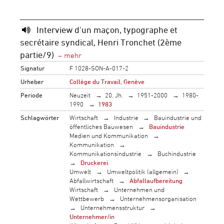
Interview d'un maçon, typographe et
secrétaire syndical, Henri Tronchet (2ème
partie/9)
Signatur
F 1028-SON-A-017-2
Urheber
Collège du Travail, Genève
Periode
Neuzeit
20. Jh.
1951-2000
1980-
1990
1983
Schlagwörter
Wirtschaft
Industrie
Bauindustrie und
öffentliches Bauwesen
Bauindustrie
Medien und Kommunikation
Kommunikation
Kommunikationsindustrie
Buchindustrie
Druckerei
Umwelt
Umweltpolitik (allgemein)
Abfallwirtschaft
Abfallaufbereitung
Wirtschaft
Unternehmen und
Wettbewerb
Unternehmensorganisation
Unternehmensstruktur
Unternehmer/in