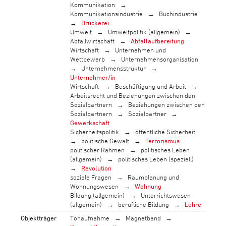
Kommunikation
Kommunikationsindustrie
Buchindustrie
Druckerei
Umwelt
Umweltpolitik (allgemein)
Abfallwirtschaft
Abfallaufbereitung
Wirtschaft
Unternehmen und
Wettbewerb
Unternehmensorganisation
Unternehmensstruktur
Unternehmer/in
Wirtschaft
Beschäftigung und Arbeit
Arbeitsrecht und Beziehungen zwischen den
Sozialpartnern
Beziehungen zwischen den
Sozialpartnern
Sozialpartner
Gewerkschaft
Sicherheitspolitik
öffentliche Sicherheit
politische Gewalt
Terrorismus
politischer Rahmen
politisches Leben
(allgemein)
politisches Leben (speziell)
Revolution
soziale Fragen
Raumplanung und
Wohnungswesen
Wohnung
Bildung (allgemein)
Unterrichtswesen
(allgemein)
berufliche Bildung
Lehre
Objektträger
Tonaufnahme
Magnetband