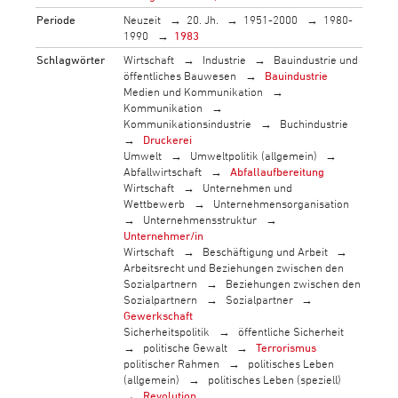
Periode
Neuzeit
20. Jh.
1951-2000
1980-
1990
1983
Schlagwörter
Wirtschaft
Industrie
Bauindustrie und
öffentliches Bauwesen
Bauindustrie
Medien und Kommunikation
Kommunikation
Kommunikationsindustrie
Buchindustrie
Druckerei
Umwelt
Umweltpolitik (allgemein)
Abfallwirtschaft
Abfallaufbereitung
Wirtschaft
Unternehmen und
Wettbewerb
Unternehmensorganisation
Unternehmensstruktur
Unternehmer/in
Wirtschaft
Beschäftigung und Arbeit
Arbeitsrecht und Beziehungen zwischen den
Sozialpartnern
Beziehungen zwischen den
Sozialpartnern
Sozialpartner
Gewerkschaft
Sicherheitspolitik
öffentliche Sicherheit
politische Gewalt
Terrorismus
politischer Rahmen
politisches Leben
(allgemein)
politisches Leben (speziell)
Revolution