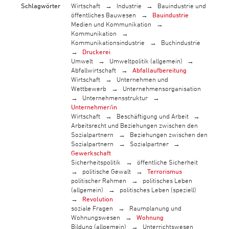
Schlagwörter
Wirtschaft
Industrie
Bauindustrie und
öffentliches Bauwesen
Bauindustrie
Medien und Kommunikation
Kommunikation
Kommunikationsindustrie
Buchindustrie
Druckerei
Umwelt
Umweltpolitik (allgemein)
Abfallwirtschaft
Abfallaufbereitung
Wirtschaft
Unternehmen und
Wettbewerb
Unternehmensorganisation
Unternehmensstruktur
Unternehmer/in
Wirtschaft
Beschäftigung und Arbeit
Arbeitsrecht und Beziehungen zwischen den
Sozialpartnern
Beziehungen zwischen den
Sozialpartnern
Sozialpartner
Gewerkschaft
Sicherheitspolitik
öffentliche Sicherheit
politische Gewalt
Terrorismus
politischer Rahmen
politisches Leben
(allgemein)
politisches Leben (speziell)
Revolution
soziale Fragen
Raumplanung und
Wohnungswesen
Wohnung
Bildung (allgemein)
Unterrichtswesen