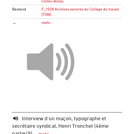
Collex-Bossy
Bestand
F_1028 Archives sonores du Collège du travail
[TON]
→
mehr…
Interview d'un maçon, typographe et
secrétaire syndical, Henri Tronchet (4ème
partie/9)