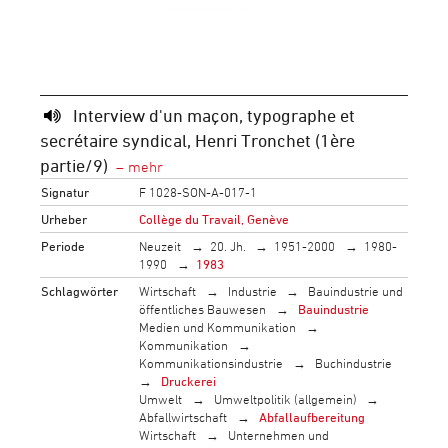
Interview d'un maçon, typographe et
secrétaire syndical, Henri Tronchet (1ère
partie/9)
Signatur
F 1028-SON-A-017-1
Urheber
Collège du Travail, Genève
Periode
Neuzeit
20. Jh.
1951-2000
1980-
1990
1983
Schlagwörter
Wirtschaft
Industrie
Bauindustrie und
öffentliches Bauwesen
Bauindustrie
Medien und Kommunikation
Kommunikation
Kommunikationsindustrie
Buchindustrie
Druckerei
Umwelt
Umweltpolitik (allgemein)
Abfallwirtschaft
Abfallaufbereitung
Wirtschaft
Unternehmen und