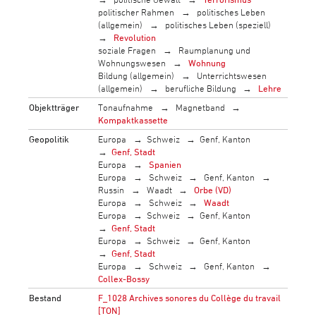
politischer Rahmen
politisches Leben
(allgemein)
politisches Leben (speziell)
Revolution
soziale Fragen
Raumplanung und
Wohnungswesen
Wohnung
Bildung (allgemein)
Unterrichtswesen
(allgemein)
berufliche Bildung
Lehre
Objektträger
Tonaufnahme
Magnetband
Kompaktkassette
Geopolitik
Europa
Schweiz
Genf, Kanton
Genf, Stadt
Europa
Spanien
Europa
Schweiz
Genf, Kanton
Russin
Waadt
Orbe (VD)
Europa
Schweiz
Waadt
Europa
Schweiz
Genf, Kanton
Genf, Stadt
Europa
Schweiz
Genf, Kanton
Genf, Stadt
Europa
Schweiz
Genf, Kanton
Collex-Bossy
Bestand
F_1028 Archives sonores du Collège du travail
[TON]