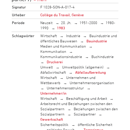
Signatur
F 1028-SON-A-017-4
Urheber
Collège du Travail, Genève
Periode
Neuzeit
20. Jh.
1951-2000
1980-
1990
1983
Schlagwörter
Wirtschaft
Industrie
Bauindustrie und
öffentliches Bauwesen
Bauindustrie
Medien und Kommunikation
Kommunikation
Kommunikationsindustrie
Buchindustrie
Druckerei
Umwelt
Umweltpolitik (allgemein)
Abfallwirtschaft
Abfallaufbereitung
Wirtschaft
Unternehmen und
Wettbewerb
Unternehmensorganisation
Unternehmensstruktur
Unternehmer/in
Wirtschaft
Beschäftigung und Arbeit
Arbeitsrecht und Beziehungen zwischen den
Sozialpartnern
Beziehungen zwischen den
Sozialpartnern
Sozialpartner
Gewerkschaft
Sicherheitspolitik
öffentliche Sicherheit
politische Gewalt
Terrorismus