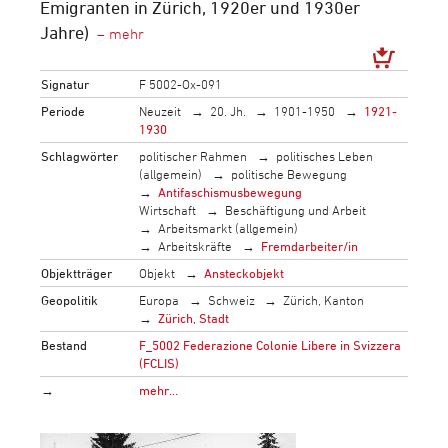
Emigranten in Zürich, 1920er und 1930er
Jahre)
Signatur
F 5002-Ox-091
Periode
Neuzeit
20. Jh.
1901-1950
1921-
1930
Schlagwörter
politischer Rahmen
politisches Leben
(allgemein)
politische Bewegung
Antifaschismusbewegung
Wirtschaft
Beschäftigung und Arbeit
Arbeitsmarkt (allgemein)
Arbeitskräfte
Fremdarbeiter/in
Objektträger
Objekt
Ansteckobjekt
Geopolitik
Europa
Schweiz
Zürich, Kanton
Zürich, Stadt
Bestand
F_5002 Federazione Colonie Libere in Svizzera
(FCLIS)
→
mehr…