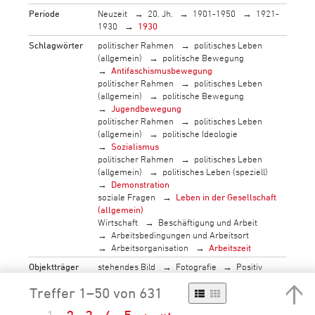
Periode
Neuzeit
20. Jh.
1901-1950
1921-
1930
1930
Schlagwörter
politischer Rahmen
politisches Leben
(allgemein)
politische Bewegung
Antifaschismusbewegung
politischer Rahmen
politisches Leben
(allgemein)
politische Bewegung
Jugendbewegung
politischer Rahmen
politisches Leben
(allgemein)
politische Ideologie
Sozialismus
politischer Rahmen
politisches Leben
(allgemein)
politisches Leben (speziell)
Demonstration
soziale Fragen
Leben in der Gesellschaft
(allgemein)
Wirtschaft
Beschäftigung und Arbeit
Arbeitsbedingungen und Arbeitsort
Arbeitsorganisation
Arbeitszeit
Objektträger
stehendes Bild
Fotografie
Positiv
Papierabzug
Treffer 1–50 von 631
Geopolitik
Europa
Schweiz
Zürich, Kanton
Zürich, Stadt