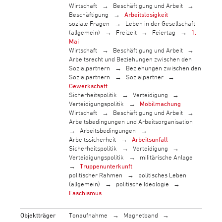
Wirtschaft
Beschäftigung und Arbeit
Beschäftigung
Arbeitslosigkeit
soziale Fragen
Leben in der Gesellschaft
(allgemein)
Freizeit
Feiertag
1.
Mai
Wirtschaft
Beschäftigung und Arbeit
Arbeitsrecht und Beziehungen zwischen den
Sozialpartnern
Beziehungen zwischen den
Sozialpartnern
Sozialpartner
Gewerkschaft
Sicherheitspolitik
Verteidigung
Verteidigungspolitik
Mobilmachung
Wirtschaft
Beschäftigung und Arbeit
Arbeitsbedingungen und Arbeitsorganisation
Arbeitsbedingungen
Arbeitssicherheit
Arbeitsunfall
Sicherheitspolitik
Verteidigung
Verteidigungspolitik
militärische Anlage
Truppenunterkunft
politischer Rahmen
politisches Leben
(allgemein)
politische Ideologie
Faschismus
Objektträger
Tonaufnahme
Magnetband