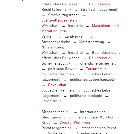
öffentliches Bauwesen
Bauindustrie
Recht (allgemein)
Strafrecht (allgemein)
Strafvollzugsrecht
Justizvollzugsanstalt
Wirtschaft
Industrie
Maschinen- und
Metallindustrie
Verkehr
Landverkehr
Strassenverkehr
Motorfahrzeug
Nutzfahrzeug
Wirtschaft
Industrie
Bauindustrie und
öffentliches Bauwesen
Bauindustrie
Sicherheitspolitik
öffentliche Sicherheit
politische Gewalt
Terrorismus
politischer Rahmen
politisches Leben
(allgemein)
politisches Leben (speziell)
Revolution
politischer Rahmen
politisches Leben
(allgemein)
politische Ideologie
Faschismus
Sicherheitspolitik
internationales
Gleichgewicht
internationaler Konflikt
Krieg
Zweiter Weltkrieg
Recht (allgemein)
internationales Recht
Völkerrecht
Staatssouveränität