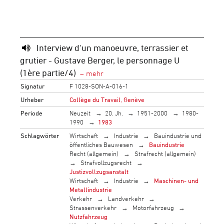
Interview d'un manoeuvre, terrassier et
grutier - Gustave Berger, le personnage U
(1ère partie/4)
Signatur
F 1028-SON-A-016-1
Urheber
Collège du Travail, Genève
Periode
Neuzeit
20. Jh.
1951-2000
1980-
1990
1983
Schlagwörter
Wirtschaft
Industrie
Bauindustrie und
öffentliches Bauwesen
Bauindustrie
Recht (allgemein)
Strafrecht (allgemein)
Strafvollzugsrecht
Justizvollzugsanstalt
Wirtschaft
Industrie
Maschinen- und
Metallindustrie
Verkehr
Landverkehr
Strassenverkehr
Motorfahrzeug
Nutzfahrzeug