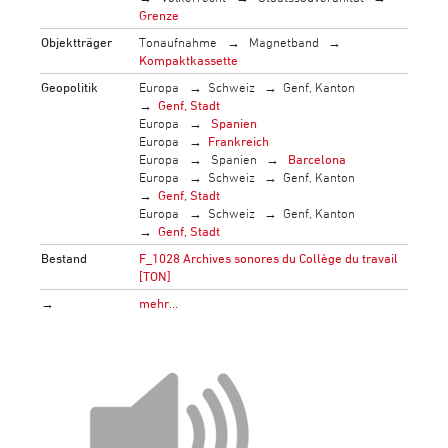
Grenze
Objektträger
Tonaufnahme
Magnetband
Kompaktkassette
Geopolitik
Europa
Schweiz
Genf, Kanton
Genf, Stadt
Europa
Spanien
Europa
Frankreich
Europa
Spanien
Barcelona
Europa
Schweiz
Genf, Kanton
Genf, Stadt
Europa
Schweiz
Genf, Kanton
Genf, Stadt
Bestand
F_1028 Archives sonores du Collège du travail
[TON]
→
mehr…