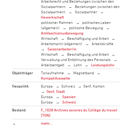
Arbeitsrecht und Beziehungen zwischen den
Sozialpartnern
Beziehungen zwischen den
Sozialpartnern
Sozialpartner
Gewerkschaft
politischer Rahmen
politisches Leben
(allgemein)
politische Bewegung
Antifaschismusbewegung
Wirtschaft
Beschäftigung und Arbeit
Arbeitsmarkt (allgemein)
Arbeitskräfte
Saisonarbeiter/in
Wirtschaft
Beschäftigung und Arbeit
Verwaltung und Entlöhnung des Personals
Arbeitsentgelt
Lohn
Leistungslohn
Objektträger
Tonaufnahme
Magnetband
Kompaktkassette
Geopolitik
Europa
Schweiz
Genf, Kanton
Genf, Stadt
Europa
Spanien
Europa
Schweiz
Bestand
F_1028 Archives sonores du Collège du travail
[TON]
→
mehr…