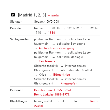
[Madrid 1, 2, 3]
Signatur
Sozarch_DVD-008
Periode
Neuzeit
20. Jh.
1901-1950
1931-
1940
1936
Schlagwörter
politischer Rahmen
politisches Leben
(allgemein)
politische Bewegung
Antifaschismusbewegung
politischer Rahmen
politisches Leben
(allgemein)
politische Ideologie
Faschismus
Sicherheitspolitik
internationales
Gleichgewicht
internationaler Konflikt
Krieg
Bürgerkrieg
Sicherheitspolitik
internationales
Gleichgewicht
Kriegsopfer
Personen
Beimler, Hans (1895-1936)
Renn, Ludwig (1889-1979)
Objektträger
bewegtes Bild
Film
16mm
16mm
Azetat