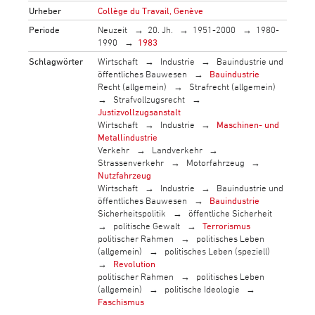
Urheber
Collège du Travail, Genève
Periode
Neuzeit
20. Jh.
1951-2000
1980-
1990
1983
Schlagwörter
Wirtschaft
Industrie
Bauindustrie und
öffentliches Bauwesen
Bauindustrie
Recht (allgemein)
Strafrecht (allgemein)
Strafvollzugsrecht
Justizvollzugsanstalt
Wirtschaft
Industrie
Maschinen- und
Metallindustrie
Verkehr
Landverkehr
Strassenverkehr
Motorfahrzeug
Nutzfahrzeug
Wirtschaft
Industrie
Bauindustrie und
öffentliches Bauwesen
Bauindustrie
Sicherheitspolitik
öffentliche Sicherheit
politische Gewalt
Terrorismus
politischer Rahmen
politisches Leben
(allgemein)
politisches Leben (speziell)
Revolution
politischer Rahmen
politisches Leben
(allgemein)
politische Ideologie
Faschismus