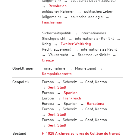
(allgemein)
politisches Leben (speziell)
Revolution
politischer Rahmen
politisches Leben
(allgemein)
politische Ideologie
Faschismus
Sicherheitspolitik
internationales
Gleichgewicht
internationaler Konflikt
Krieg
Zweiter Weltkrieg
Recht (allgemein)
internationales Recht
Völkerrecht
Staatssouveränität
Grenze
Objektträger
Tonaufnahme
Magnetband
Kompaktkassette
Geopolitik
Europa
Schweiz
Genf, Kanton
Genf, Stadt
Europa
Spanien
Europa
Frankreich
Europa
Spanien
Barcelona
Europa
Schweiz
Genf, Kanton
Genf, Stadt
Europa
Schweiz
Genf, Kanton
Genf, Stadt
Bestand
F_1028 Archives sonores du Collège du travail