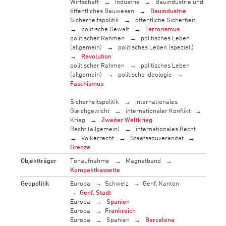
Wirtschaft
Industrie
Bauindustrie und
öffentliches Bauwesen
Bauindustrie
Sicherheitspolitik
öffentliche Sicherheit
politische Gewalt
Terrorismus
politischer Rahmen
politisches Leben
(allgemein)
politisches Leben (speziell)
Revolution
politischer Rahmen
politisches Leben
(allgemein)
politische Ideologie
Faschismus
Sicherheitspolitik
internationales
Gleichgewicht
internationaler Konflikt
Krieg
Zweiter Weltkrieg
Recht (allgemein)
internationales Recht
Völkerrecht
Staatssouveränität
Grenze
Objektträger
Tonaufnahme
Magnetband
Kompaktkassette
Geopolitik
Europa
Schweiz
Genf, Kanton
Genf, Stadt
Europa
Spanien
Europa
Frankreich
Europa
Spanien
Barcelona