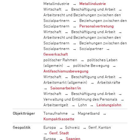
Metallindustrie
Metallindustrie
Wirtschaft
Beschäftigung und Arbeit
Arbeitsrecht und Beziehungen zwischen den
Sozialpartnern
Beziehungen zwischen den
Sozialpartnern
Personalvertretung
Wirtschaft
Beschäftigung und Arbeit
Arbeitsrecht und Beziehungen zwischen den
Sozialpartnern
Beziehungen zwischen den
Sozialpartnern
Sozialpartner
Gewerkschaft
politischer Rahmen
politisches Leben
(allgemein)
politische Bewegung
Antifaschismusbewegung
Wirtschaft
Beschäftigung und Arbeit
Arbeitsmarkt (allgemein)
Arbeitskräfte
Saisonarbeiter/in
Wirtschaft
Beschäftigung und Arbeit
Verwaltung und Entlöhnung des Personals
Arbeitsentgelt
Lohn
Leistungslohn
Objektträger
Tonaufnahme
Magnetband
Kompaktkassette
Geopolitik
Europa
Schweiz
Genf, Kanton
Genf, Stadt
Europa
Spanien