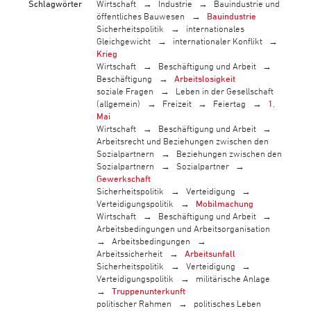
Schlagwörter
Wirtschaft
Industrie
Bauindustrie und
öffentliches Bauwesen
Bauindustrie
Sicherheitspolitik
internationales
Gleichgewicht
internationaler Konflikt
Krieg
Wirtschaft
Beschäftigung und Arbeit
Beschäftigung
Arbeitslosigkeit
soziale Fragen
Leben in der Gesellschaft
(allgemein)
Freizeit
Feiertag
1.
Mai
Wirtschaft
Beschäftigung und Arbeit
Arbeitsrecht und Beziehungen zwischen den
Sozialpartnern
Beziehungen zwischen den
Sozialpartnern
Sozialpartner
Gewerkschaft
Sicherheitspolitik
Verteidigung
Verteidigungspolitik
Mobilmachung
Wirtschaft
Beschäftigung und Arbeit
Arbeitsbedingungen und Arbeitsorganisation
Arbeitsbedingungen
Arbeitssicherheit
Arbeitsunfall
Sicherheitspolitik
Verteidigung
Verteidigungspolitik
militärische Anlage
Truppenunterkunft
politischer Rahmen
politisches Leben