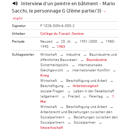
Interview d'un peintre en bâtiment - Mario
Sacchi, le personnage G (2ème partie/3)
Signatur
F 1028-SON-A-005-2
Urheber
Collège du Travail, Genève
Periode
Neuzeit
20. Jh.
1951-2000
1980-
1990
1983
Schlagwörter
Wirtschaft
Industrie
Bauindustrie und
öffentliches Bauwesen
Bauindustrie
Sicherheitspolitik
internationales
Gleichgewicht
internationaler Konflikt
Krieg
Wirtschaft
Beschäftigung und Arbeit
Beschäftigung
Arbeitslosigkeit
soziale Fragen
Leben in der Gesellschaft
(allgemein)
Freizeit
Feiertag
1.
Mai
Wirtschaft
Beschäftigung und Arbeit
Arbeitsrecht und Beziehungen zwischen den
Sozialpartnern
Beziehungen zwischen den
Sozialpartnern
Sozialpartner
Gewerkschaft