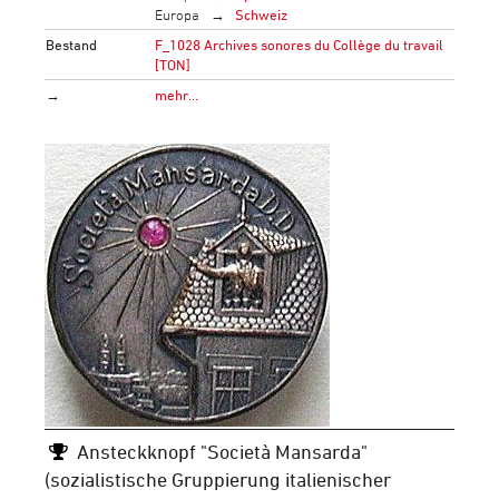
Europa
Schweiz
Bestand
F_1028 Archives sonores du Collège du travail
[TON]
→
mehr…
Ansteckknopf "Società Mansarda"
(sozialistische Gruppierung italienischer