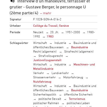
Interview d'un manoeuvre, terrassier et
grutier - Gustave Berger, le personnage U
(2ème partie/4)
Signatur
F 1028-SON-A-016-2
Urheber
Collège du Travail, Genève
Periode
Neuzeit
20. Jh.
1951-2000
1980-
1990
1983
Schlagwörter
Wirtschaft
Industrie
Bauindustrie und
öffentliches Bauwesen
Bauindustrie
Recht (allgemein)
Strafrecht (allgemein)
Strafvollzugsrecht
Justizvollzugsanstalt
Wirtschaft
Industrie
Maschinen- und
Metallindustrie
Verkehr
Landverkehr
Strassenverkehr
Motorfahrzeug
Nutzfahrzeug
Wirtschaft
Industrie
Bauindustrie und
öffentliches Bauwesen
Bauindustrie
Sicherheitspolitik
öffentliche Sicherheit
politische Gewalt
Terrorismus
politischer Rahmen
politisches Leben