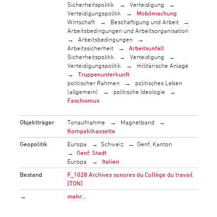
Sicherheitspolitik
Verteidigung
Verteidigungspolitik
Mobilmachung
Wirtschaft
Beschäftigung und Arbeit
Arbeitsbedingungen und Arbeitsorganisation
Arbeitsbedingungen
Arbeitssicherheit
Arbeitsunfall
Sicherheitspolitik
Verteidigung
Verteidigungspolitik
militärische Anlage
Truppenunterkunft
politischer Rahmen
politisches Leben
(allgemein)
politische Ideologie
Faschismus
Objektträger
Tonaufnahme
Magnetband
Kompaktkassette
Geopolitik
Europa
Schweiz
Genf, Kanton
Genf, Stadt
Europa
Italien
Bestand
F_1028 Archives sonores du Collège du travail
[TON]
→
mehr…