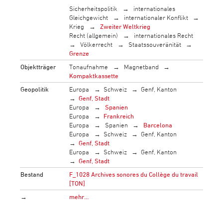
Sicherheitspolitik
internationales
Gleichgewicht
internationaler Konflikt
Krieg
Zweiter Weltkrieg
Recht (allgemein)
internationales Recht
Völkerrecht
Staatssouveränität
Grenze
Objektträger
Tonaufnahme
Magnetband
Kompaktkassette
Geopolitik
Europa
Schweiz
Genf, Kanton
Genf, Stadt
Europa
Spanien
Europa
Frankreich
Europa
Spanien
Barcelona
Europa
Schweiz
Genf, Kanton
Genf, Stadt
Europa
Schweiz
Genf, Kanton
Genf, Stadt
Bestand
F_1028 Archives sonores du Collège du travail
[TON]
→
mehr…