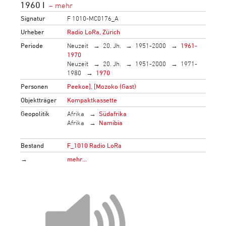
1960 I
Signatur
F 1010-MC0176_A
Urheber
Radio LoRa, Zürich
Periode
Neuzeit
20. Jh.
1951-2000
1961-
1970
Neuzeit
20. Jh.
1951-2000
1971-
1980
1970
Personen
Peekoe], [Mozoko (Gast)
Objektträger
Kompaktkassette
Geopolitik
Afrika
Südafrika
Afrika
Namibia
Bestand
F_1010 Radio LoRa
→
mehr…