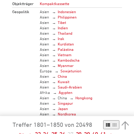
Objektträger
Kompaktkassette
Geopolitik
Asien
Indonesien
Asien
Philippinen
Asien
Tibet
Asien
Indien
Asien
Thailand
Asien
Irak
Asien
Kurdistan
Asien
Palästina
Asien
Vietnam
Asien
Kambodscha
Asien
Myanmar
Europa
Sowjetunion
Asien
China
Asien
Kuwait
Asien
Saudi-Arabien
Afrika
Ägypten
Asien
China
Hongkong
Asien
Singapur
Asien
Japan
Asien
Nordkorea
Asien
SriLanka
Treffer 1801–1850 von 20498
Bestand
F_1010 Radio LoRa