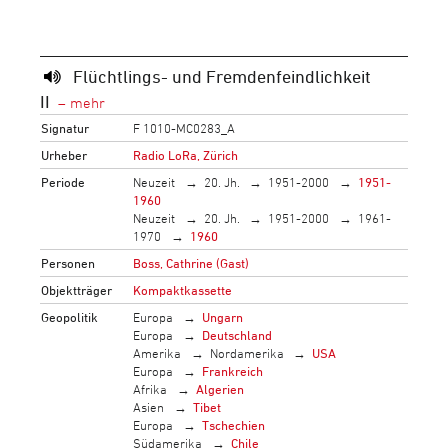
Flüchtlings- und Fremdenfeindlichkeit
II
Signatur
F 1010-MC0283_A
Urheber
Radio LoRa, Zürich
Periode
Neuzeit
20. Jh.
1951-2000
1951-
1960
Neuzeit
20. Jh.
1951-2000
1961-
1970
1960
Personen
Boss, Cathrine (Gast)
Objektträger
Kompaktkassette
Geopolitik
Europa
Ungarn
Europa
Deutschland
Amerika
Nordamerika
USA
Europa
Frankreich
Afrika
Algerien
Asien
Tibet
Europa
Tschechien
Südamerika
Chile