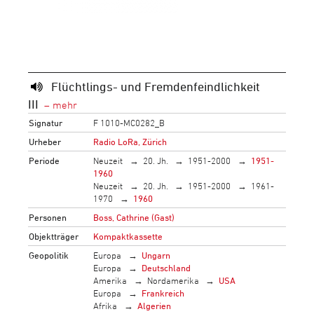
Flüchtlings- und Fremdenfeindlichkeit
III
Signatur
F 1010-MC0282_B
Urheber
Radio LoRa, Zürich
Periode
Neuzeit
20. Jh.
1951-2000
1951-
1960
Neuzeit
20. Jh.
1951-2000
1961-
1970
1960
Personen
Boss, Cathrine (Gast)
Objektträger
Kompaktkassette
Geopolitik
Europa
Ungarn
Europa
Deutschland
Amerika
Nordamerika
USA
Europa
Frankreich
Afrika
Algerien