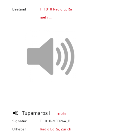
Bestand
F_1010 Radio LoRa
→
mehr…
Tupamaros I
Signatur
F 1010-MC0264_B
Urheber
Radio LoRa, Zürich