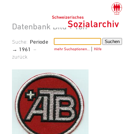
Datenbank Bild + Ton
Suche:
Periode
→ 1961
–
mehr Suchoptionen…
│
Hilfe
zurück