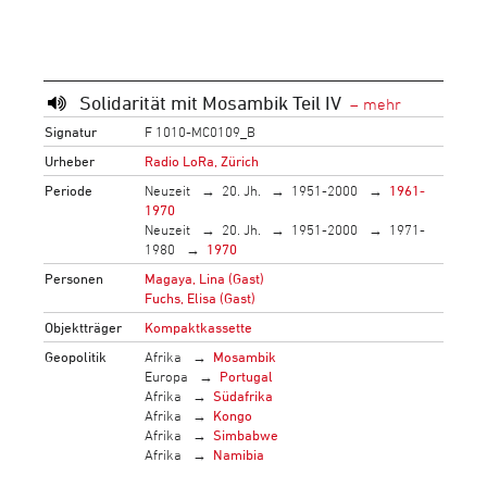
Solidarität mit Mosambik Teil IV
Signatur
F 1010-MC0109_B
Urheber
Radio LoRa, Zürich
Periode
Neuzeit
20. Jh.
1951-2000
1961-
1970
Neuzeit
20. Jh.
1951-2000
1971-
1980
1970
Personen
Magaya, Lina (Gast)
Fuchs, Elisa (Gast)
Objektträger
Kompaktkassette
Geopolitik
Afrika
Mosambik
Europa
Portugal
Afrika
Südafrika
Afrika
Kongo
Afrika
Simbabwe
Afrika
Namibia