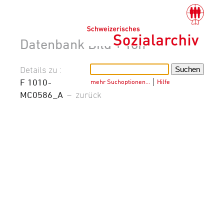
Datenbank Bild + Ton
Details zu :
F 1010-
mehr Suchoptionen…
│
Hilfe
MC0586_A
–
zurück