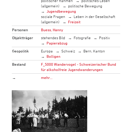
politischer Rahmen
politisches Leben
(allgemein)
politische Bewegung
Jugendbewegung
soziale Fragen
Leben in der Gesellschaft
(allgemein)
Freizeit
Personen
Buess, Hanny
Objektträger
stehendes Bild
Fotografie
Positiv
Papierabzug
Geopolitik
Europa
Schweiz
Bern, Kanton
Bolligen
Bestand
F_5000 Wandervogel - Schweizerischer Bund
für alkoholfreie Jugendwanderungen
→
mehr…