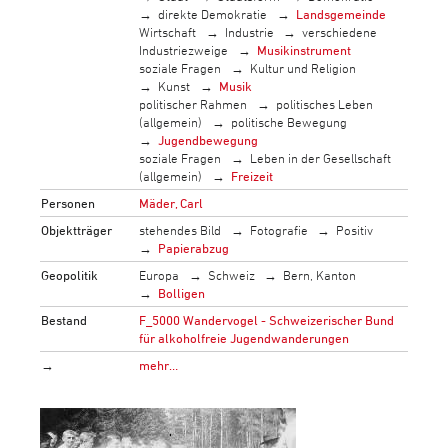
direkte Demokratie
Landsgemeinde
Wirtschaft
Industrie
verschiedene
Industriezweige
Musikinstrument
soziale Fragen
Kultur und Religion
Kunst
Musik
politischer Rahmen
politisches Leben
(allgemein)
politische Bewegung
Jugendbewegung
soziale Fragen
Leben in der Gesellschaft
(allgemein)
Freizeit
Personen
Mäder, Carl
Objektträger
stehendes Bild
Fotografie
Positiv
Papierabzug
Geopolitik
Europa
Schweiz
Bern, Kanton
Bolligen
Bestand
F_5000 Wandervogel - Schweizerischer Bund
für alkoholfreie Jugendwanderungen
→
mehr…