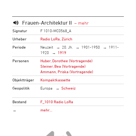
Frauen-Architektur II
Signatur
F 1010-MC0568_A
Urheber
Radio LoRa, Zürich
Periode
Neuzeit
20. Jh.
1901-1950
1911-
1920
1919
Personen
Huber, Dorothee (Vortragende)
Steiner, Bea (Vortragende)
Ammann, Priska (Vortragende)
Objektträger
Kompaktkassette
Geopolitik
Europa
Schweiz
Bestand
F_1010 Radio LoRa
→
mehr…