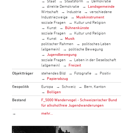
Staat
Staatsform
Demokratie
direkte Demokratie
Landsgemeinde
Wirtschaft
Industrie
verschiedene
Industriezweige
Musikinstrument
soziale Fragen
Kultur und Religion
Kunst
Bühnenkünste
soziale Fragen
Kultur und Religion
Kunst
Musik
politischer Rahmen
politisches Leben
(allgemein)
politische Bewegung
Jugendbewegung
soziale Fragen
Leben in der Gesellschaft
(allgemein)
Freizeit
Objektträger
stehendes Bild
Fotografie
Positiv
Papierabzug
Geopolitik
Europa
Schweiz
Bern, Kanton
Bolligen
Bestand
F_5000 Wandervogel - Schweizerischer Bund
für alkoholfreie Jugendwanderungen
→
mehr…