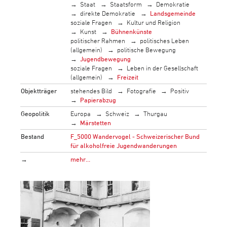
Staat
Staatsform
Demokratie
direkte Demokratie
Landsgemeinde
soziale Fragen
Kultur und Religion
Kunst
Bühnenkünste
politischer Rahmen
politisches Leben
(allgemein)
politische Bewegung
Jugendbewegung
soziale Fragen
Leben in der Gesellschaft
(allgemein)
Freizeit
Objektträger
stehendes Bild
Fotografie
Positiv
Papierabzug
Geopolitik
Europa
Schweiz
Thurgau
Märstetten
Bestand
F_5000 Wandervogel - Schweizerischer Bund
für alkoholfreie Jugendwanderungen
→
mehr…