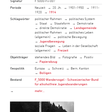
Signatur
F 5000-Fx-007
Periode
Neuzeit
20. Jh.
1901-1950
1911-
1920
1914
Schlagwörter
politischer Rahmen
politisches System
Staat
Staatsform
Demokratie
direkte Demokratie
Landsgemeinde
politischer Rahmen
politisches Leben
(allgemein)
politische Bewegung
Jugendbewegung
soziale Fragen
Leben in der Gesellschaft
(allgemein)
Freizeit
Objektträger
stehendes Bild
Fotografie
Positiv
Papierabzug
Geopolitik
Europa
Schweiz
Bern, Kanton
Bolligen
Bestand
F_5000 Wandervogel - Schweizerischer Bund
für alkoholfreie Jugendwanderungen
→
mehr…