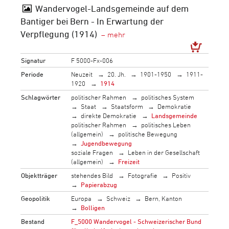
Wandervogel-Landsgemeinde auf dem
Bantiger bei Bern - In Erwartung der
Verpflegung (1914)
Signatur
F 5000-Fx-006
Periode
Neuzeit
20. Jh.
1901-1950
1911-
1920
1914
Schlagwörter
politischer Rahmen
politisches System
Staat
Staatsform
Demokratie
direkte Demokratie
Landsgemeinde
politischer Rahmen
politisches Leben
(allgemein)
politische Bewegung
Jugendbewegung
soziale Fragen
Leben in der Gesellschaft
(allgemein)
Freizeit
Objektträger
stehendes Bild
Fotografie
Positiv
Papierabzug
Geopolitik
Europa
Schweiz
Bern, Kanton
Bolligen
Bestand
F_5000 Wandervogel - Schweizerischer Bund