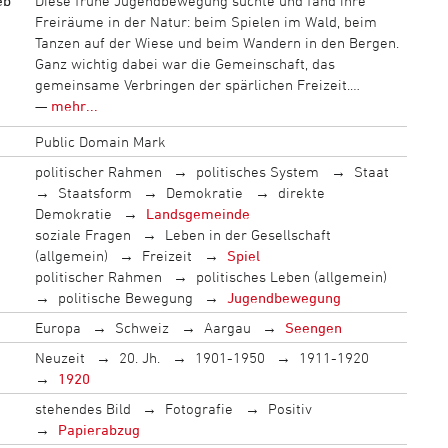
eb
Diese frühe Jugendbewegung suchte und fand ihre
Freiräume in der Natur: beim Spielen im Wald, beim
Tanzen auf der Wiese und beim Wandern in den Bergen.
Ganz wichtig dabei war die Gemeinschaft, das
gemeinsame Verbringen der spärlichen Freizeit.…
—
mehr...
Public Domain Mark
politischer Rahmen
politisches System
Staat
Staatsform
Demokratie
direkte
Demokratie
Landsgemeinde
soziale Fragen
Leben in der Gesellschaft
(allgemein)
Freizeit
Spiel
politischer Rahmen
politisches Leben (allgemein)
politische Bewegung
Jugendbewegung
Europa
Schweiz
Aargau
Seengen
Neuzeit
20. Jh.
1901-1950
1911-1920
1920
stehendes Bild
Fotografie
Positiv
Papierabzug