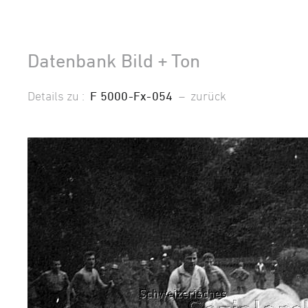
Datenbank Bild + Ton
Details zu :
F 5000-Fx-054
–
zurück