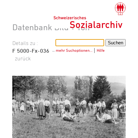
Datenbank Bild + Ton
Details zu :
F 5000-Fx-036
–
mehr Suchoptionen…
│
Hilfe
zurück