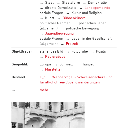
Staat
Staatsform
Demokratie
direkte Demokratie
Landsgemeinde
soziale Fragen
Kultur und Religion
Kunst
Bühnenkünste
politischer Rahmen
politisches Leben
(allgemein)
politische Bewegung
Jugendbewegung
soziale Fragen
Leben in der Gesellschaft
(allgemein)
Freizeit
Objektträger
stehendes Bild
Fotografie
Positiv
Papierabzug
Geopolitik
Europa
Schweiz
Thurgau
Märstetten
Bestand
F_5000 Wandervogel - Schweizerischer Bund
für alkoholfreie Jugendwanderungen
→
mehr…