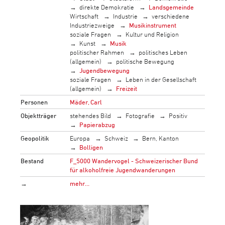
direkte Demokratie
Landsgemeinde
Wirtschaft
Industrie
verschiedene
Industriezweige
Musikinstrument
soziale Fragen
Kultur und Religion
Kunst
Musik
politischer Rahmen
politisches Leben
(allgemein)
politische Bewegung
Jugendbewegung
soziale Fragen
Leben in der Gesellschaft
(allgemein)
Freizeit
Personen
Mäder, Carl
Objektträger
stehendes Bild
Fotografie
Positiv
Papierabzug
Geopolitik
Europa
Schweiz
Bern, Kanton
Bolligen
Bestand
F_5000 Wandervogel - Schweizerischer Bund
für alkoholfreie Jugendwanderungen
→
mehr…