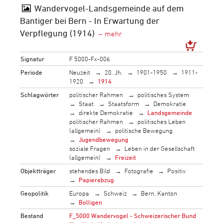
Wandervogel-Landsgemeinde auf dem
Bantiger bei Bern - In Erwartung der
Verpflegung (1914)
Signatur
F 5000-Fx-006
Periode
Neuzeit
20. Jh.
1901-1950
1911-
1920
1914
Schlagwörter
politischer Rahmen
politisches System
Staat
Staatsform
Demokratie
direkte Demokratie
Landsgemeinde
politischer Rahmen
politisches Leben
(allgemein)
politische Bewegung
Jugendbewegung
soziale Fragen
Leben in der Gesellschaft
(allgemein)
Freizeit
Objektträger
stehendes Bild
Fotografie
Positiv
Papierabzug
Geopolitik
Europa
Schweiz
Bern, Kanton
Bolligen
Bestand
F_5000 Wandervogel - Schweizerischer Bund