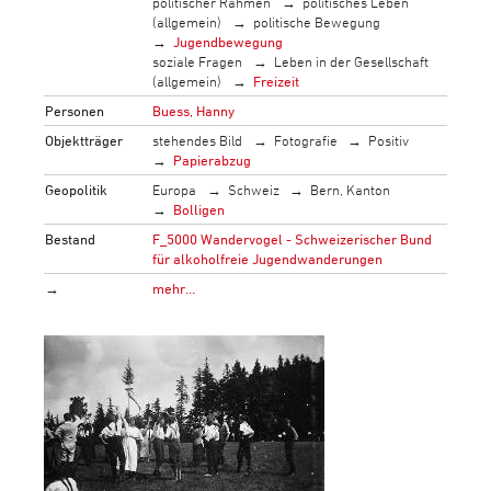
politischer Rahmen
politisches Leben
(allgemein)
politische Bewegung
Jugendbewegung
soziale Fragen
Leben in der Gesellschaft
(allgemein)
Freizeit
Personen
Buess, Hanny
Objektträger
stehendes Bild
Fotografie
Positiv
Papierabzug
Geopolitik
Europa
Schweiz
Bern, Kanton
Bolligen
Bestand
F_5000 Wandervogel - Schweizerischer Bund
für alkoholfreie Jugendwanderungen
→
mehr…