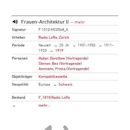
Frauen-Architektur II
Signatur
F 1010-MC0568_A
Urheber
Radio LoRa, Zürich
Periode
Neuzeit
20. Jh.
1901-1950
1911-
1920
1919
Personen
Huber, Dorothee (Vortragende)
Steiner, Bea (Vortragende)
Ammann, Priska (Vortragende)
Objektträger
Kompaktkassette
Geopolitik
Europa
Schweiz
Bestand
F_1010 Radio LoRa
→
mehr…