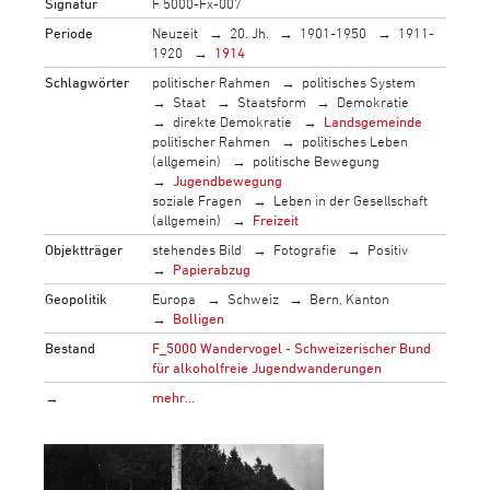
Signatur
F 5000-Fx-007
Periode
Neuzeit
20. Jh.
1901-1950
1911-
1920
1914
Schlagwörter
politischer Rahmen
politisches System
Staat
Staatsform
Demokratie
direkte Demokratie
Landsgemeinde
politischer Rahmen
politisches Leben
(allgemein)
politische Bewegung
Jugendbewegung
soziale Fragen
Leben in der Gesellschaft
(allgemein)
Freizeit
Objektträger
stehendes Bild
Fotografie
Positiv
Papierabzug
Geopolitik
Europa
Schweiz
Bern, Kanton
Bolligen
Bestand
F_5000 Wandervogel - Schweizerischer Bund
für alkoholfreie Jugendwanderungen
→
mehr…