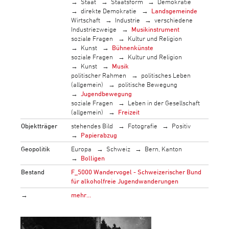
Staat
Staatsform
Demokratie
direkte Demokratie
Landsgemeinde
Wirtschaft
Industrie
verschiedene
Industriezweige
Musikinstrument
soziale Fragen
Kultur und Religion
Kunst
Bühnenkünste
soziale Fragen
Kultur und Religion
Kunst
Musik
politischer Rahmen
politisches Leben
(allgemein)
politische Bewegung
Jugendbewegung
soziale Fragen
Leben in der Gesellschaft
(allgemein)
Freizeit
Objektträger
stehendes Bild
Fotografie
Positiv
Papierabzug
Geopolitik
Europa
Schweiz
Bern, Kanton
Bolligen
Bestand
F_5000 Wandervogel - Schweizerischer Bund
für alkoholfreie Jugendwanderungen
→
mehr…