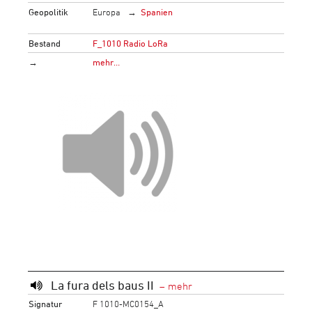
Geopolitik
Europa
Spanien
Bestand
F_1010 Radio LoRa
→
mehr…
La fura dels baus II
Signatur
F 1010-MC0154_A