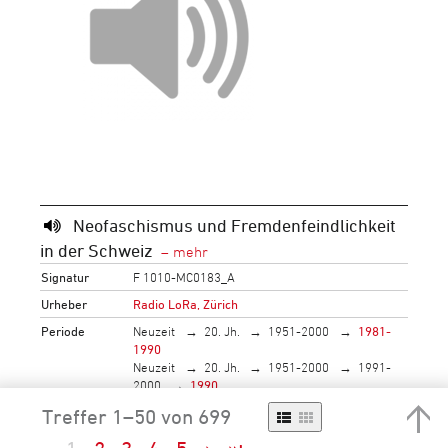
Neofaschismus und Fremdenfeindlichkeit
in der Schweiz
Signatur
F 1010-MC0183_A
Urheber
Radio LoRa, Zürich
Periode
Neuzeit
20. Jh.
1951-2000
1981-
1990
Neuzeit
20. Jh.
1951-2000
1991-
2000
1990
Personen
Egloff, Willy (Gast)
Treffer 1–50 von 699
Objektträger
Kompaktkassette