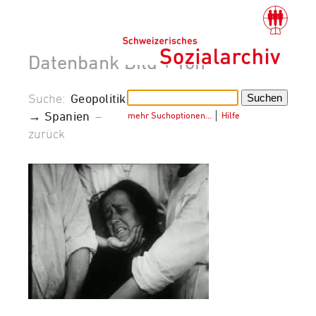
Datenbank Bild + Ton
Suche:
Geopolitik
→ Spanien
–
mehr Suchoptionen…
│
Hilfe
zurück