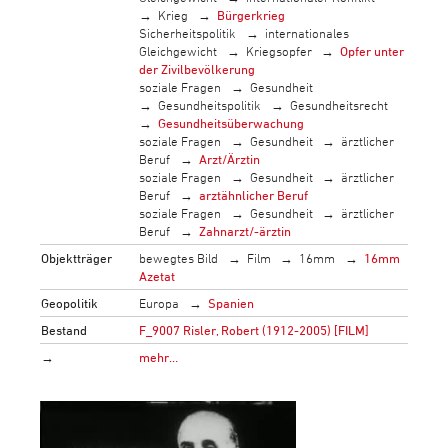
Krieg
Bürgerkrieg
Sicherheitspolitik
internationales
Gleichgewicht
Kriegsopfer
Opfer unter
der Zivilbevölkerung
soziale Fragen
Gesundheit
Gesundheitspolitik
Gesundheitsrecht
Gesundheitsüberwachung
soziale Fragen
Gesundheit
ärztlicher
Beruf
Arzt/Ärztin
soziale Fragen
Gesundheit
ärztlicher
Beruf
arztähnlicher Beruf
soziale Fragen
Gesundheit
ärztlicher
Beruf
Zahnarzt/-ärztin
Objektträger
bewegtes Bild
Film
16mm
16mm
Azetat
Geopolitik
Europa
Spanien
Bestand
F_9007 Risler, Robert (1912-2005) [FILM]
→
mehr…