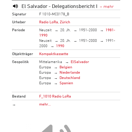
El Salvador - Delegationsbericht I
Signatur
F 1010-MC0178_B
Urheber
Radio LoRa, Zürich
Periode
Neuzeit
20. Jh.
1951-2000
1981-
1990
Neuzeit
20. Jh.
1951-2000
1991-
2000
1990
Objektträger
Kompaktkassette
Geopolitik
Mittelamerika
ElSalvador
Europa
Belgien
Europa
Niederlande
Europa
Deutschland
Europa
Spanien
Bestand
F_1010 Radio LoRa
→
mehr…