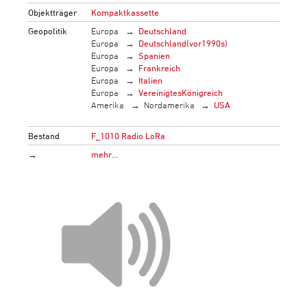
Objektträger
Kompaktkassette
Geopolitik
Europa
Deutschland
Europa
Deutschland(vor1990s)
Europa
Spanien
Europa
Frankreich
Europa
Italien
Europa
VereinigtesKönigreich
Amerika
Nordamerika
USA
Bestand
F_1010 Radio LoRa
→
mehr…