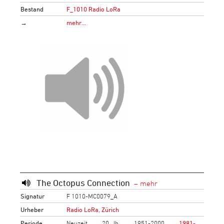
Bestand
F_1010 Radio LoRa
→
mehr…
The Octopus Connection
Signatur
F 1010-MC0079_A
Urheber
Radio LoRa, Zürich
Periode
Neuzeit
20. Jh.
1951-2000
1981-