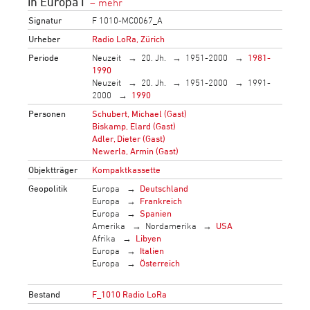
in Europa I
Signatur
F 1010-MC0067_A
Urheber
Radio LoRa, Zürich
Periode
Neuzeit
20. Jh.
1951-2000
1981-
1990
Neuzeit
20. Jh.
1951-2000
1991-
2000
1990
Personen
Schubert, Michael (Gast)
Biskamp, Elard (Gast)
Adler, Dieter (Gast)
Newerla, Armin (Gast)
Objektträger
Kompaktkassette
Geopolitik
Europa
Deutschland
Europa
Frankreich
Europa
Spanien
Amerika
Nordamerika
USA
Afrika
Libyen
Europa
Italien
Europa
Österreich
Bestand
F_1010 Radio LoRa