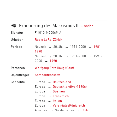
Erneuerung des Marxismus II
Signatur
F 1010-MC0069_A
Urheber
Radio LoRa, Zürich
Periode
Neuzeit
20. Jh.
1951-2000
1981-
1990
Neuzeit
20. Jh.
1951-2000
1991-
2000
1990
Personen
Wolfgang Fritz Haug (Gast)
Objektträger
Kompaktkassette
Geopolitik
Europa
Deutschland
Europa
Deutschland(vor1990s)
Europa
Spanien
Europa
Frankreich
Europa
Italien
Europa
VereinigtesKönigreich
Amerika
Nordamerika
USA