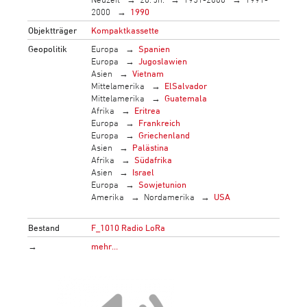
2000
1990
Objektträger
Kompaktkassette
Geopolitik
Europa
Spanien
Europa
Jugoslawien
Asien
Vietnam
Mittelamerika
ElSalvador
Mittelamerika
Guatemala
Afrika
Eritrea
Europa
Frankreich
Europa
Griechenland
Asien
Palästina
Afrika
Südafrika
Asien
Israel
Europa
Sowjetunion
Amerika
Nordamerika
USA
Bestand
F_1010 Radio LoRa
→
mehr…