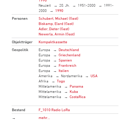
1990
Neuzeit
20. Jh.
1951-2000
1991-
2000
1990
Personen
Schubert, Michael (Gast)
Biskamp, Elard (Gast)
Adler, Dieter (Gast)
Newerla, Armin (Gast)
Objektträger
Kompaktkassette
Geopolitik
Europa
Deutschland
Europa
Griechenland
Europa
Spanien
Europa
Frankreich
Europa
Italien
Amerika
Nordamerika
USA
Afrika
Togo
Mittelamerika
Panama
Mittelamerika
Kuba
Mittelamerika
CostaRica
Bestand
F_1010 Radio LoRa
→
mehr…