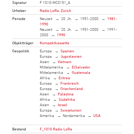
Signatur
F 1010-MC0151_A
Urheber
Radio LoRa, Zürich
Periode
Neuzeit
20. Jh.
1951-2000
1981-
1990
Neuzeit
20. Jh.
1951-2000
1991-
2000
1990
Objektträger
Kompaktkassette
Geopolitik
Europa
Spanien
Europa
Jugoslawien
Asien
Vietnam
Mittelamerika
ElSalvador
Mittelamerika
Guatemala
Afrika
Eritrea
Europa
Frankreich
Europa
Griechenland
Asien
Palästina
Afrika
Südafrika
Asien
Israel
Europa
Sowjetunion
Amerika
Nordamerika
USA
Bestand
F_1010 Radio LoRa