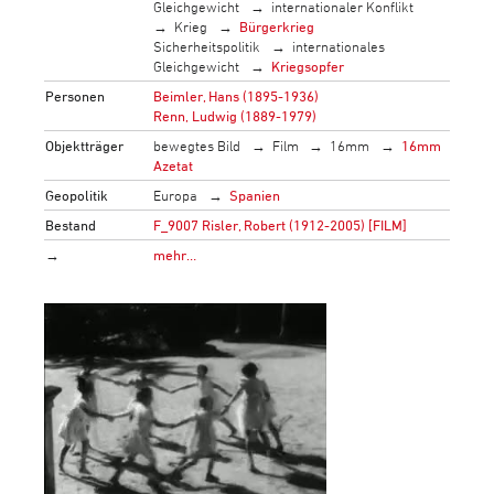
Gleichgewicht
internationaler Konflikt
Krieg
Bürgerkrieg
Sicherheitspolitik
internationales
Gleichgewicht
Kriegsopfer
Personen
Beimler, Hans (1895-1936)
Renn, Ludwig (1889-1979)
Objektträger
bewegtes Bild
Film
16mm
16mm
Azetat
Geopolitik
Europa
Spanien
Bestand
F_9007 Risler, Robert (1912-2005) [FILM]
→
mehr…