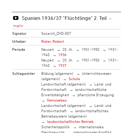
Spanien 1936/37 "Flüchtlinge" 2. Teil
Signatur
Sozarch_DVD-007
Urheber
Risler, Robert
Periode
Neuzeit
20. Jh.
1901-1950
1931-
1940
1936
Neuzeit
20. Jh.
1901-1950
1931-
1940
1937
Schlagwörter
Bildung (allgemein)
Unterrichtswesen
(allgemein)
Schule
Landwirtschaft (allgemein)
Land- und
Forstwirtschaft
landwirtschaftliche
Erwerbstätigkeit
pflanzliche Erzeugung
Gemüsebau
Landwirtschaft (allgemein)
Land- und
Forstwirtschaft
landwirtschaftliches
Betriebssystem (allgemein)
landwirtschaftlicher Betrieb
Sicherheitspolitik
internationales
Gleichgewicht
internationaler Konflikt