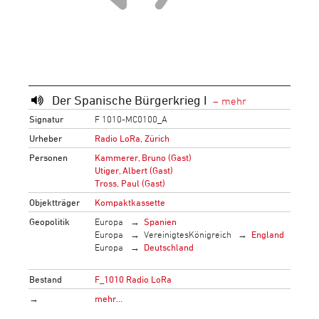
Der Spanische Bürgerkrieg I
Signatur
F 1010-MC0100_A
Urheber
Radio LoRa, Zürich
Personen
Kammerer, Bruno (Gast)
Utiger, Albert (Gast)
Tross, Paul (Gast)
Objektträger
Kompaktkassette
Geopolitik
Europa
Spanien
Europa
VereinigtesKönigreich
England
Europa
Deutschland
Bestand
F_1010 Radio LoRa
→
mehr…