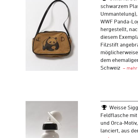
schwarzem Plas
Ummantelung), 
WWF Panda-Log
hergestellt, na
diesem Exemplar 
Filzstift angebr
möglicherweise 
dem ehemalige
Schweiz
Weisse Sig
Feldflasche mi
und Orca-Moti
lanciert, aus d