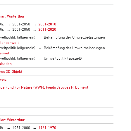
ian: Winterthur
Jh.
2001-2050
2001-2010
Jh.
2001-2050
2011-2020
eltpolitik (allgemein)
Bekämpfung der Umweltbelastungen
flanzenwelt
eltpolitik (allgemein)
Bekämpfung der Umweltbelastungen
ierwelt
eltpolitik (allgemein)
Umweltpolitik (speziell)
isation
res 3D-Objekt
weiz
de Fund For Nature (WWF), Fonds Jacques H. Duméril
ian: Winterthur
Jh.
1951-2000
1961-1970