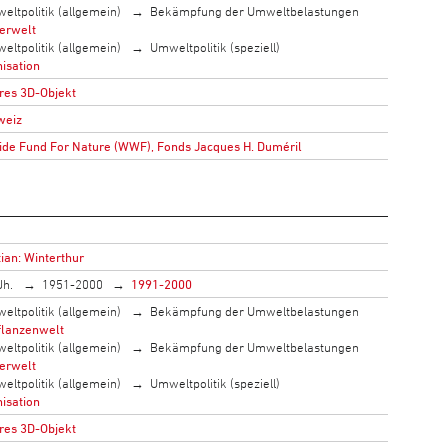
eltpolitik (allgemein)
Bekämpfung der Umweltbelastungen
ierwelt
eltpolitik (allgemein)
Umweltpolitik (speziell)
isation
res 3D-Objekt
weiz
de Fund For Nature (WWF), Fonds Jacques H. Duméril
ian: Winterthur
Jh.
1951-2000
1991-2000
eltpolitik (allgemein)
Bekämpfung der Umweltbelastungen
flanzenwelt
eltpolitik (allgemein)
Bekämpfung der Umweltbelastungen
ierwelt
eltpolitik (allgemein)
Umweltpolitik (speziell)
isation
res 3D-Objekt