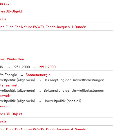
isation
res 3D-Objekt
weiz
de Fund For Nature (WWF), Fonds Jacques H. Duméril
ian: Winterthur
Jh.
1951-2000
1991-2000
fte Energie
Sonnenenergie
eltpolitik (allgemein)
Bekämpfung der Umweltbelastungen
flanzenwelt
eltpolitik (allgemein)
Bekämpfung der Umweltbelastungen
ierwelt
eltpolitik (allgemein)
Umweltpolitik (speziell)
isation
res 3D-Objekt
weiz
de Fund For Nature (WWF), Fonds Jacques H. Duméril