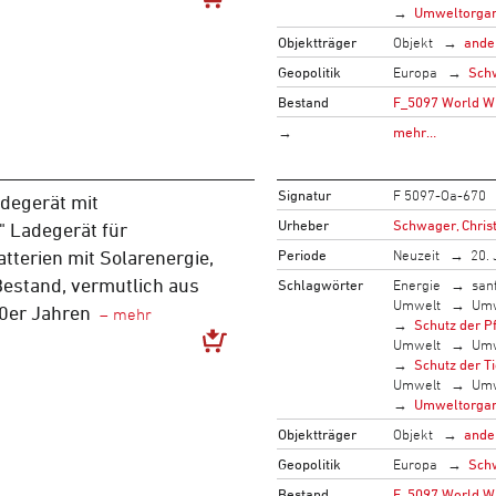
Umweltorgan
Objektträger
Objekt
ande
Geopolitik
Europa
Sch
Bestand
F_5097 World Wi
→
mehr…
Signatur
F 5097-Oa-670
adegerät mit
Urheber
Schwager, Christ
" Ladegerät für
Periode
Neuzeit
20. 
tterien mit Solarenergie,
stand, vermutlich aus
Schlagwörter
Energie
san
Umwelt
Umw
0er Jahren
Schutz der P
Umwelt
Umw
Schutz der T
Umwelt
Umw
Umweltorgan
Objektträger
Objekt
ande
Geopolitik
Europa
Sch
Bestand
F_5097 World Wi