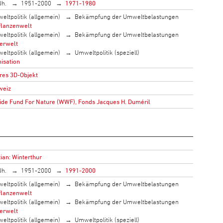
Jh.
1951-2000
1971-1980
eltpolitik (allgemein)
Bekämpfung der Umweltbelastungen
flanzenwelt
eltpolitik (allgemein)
Bekämpfung der Umweltbelastungen
ierwelt
eltpolitik (allgemein)
Umweltpolitik (speziell)
isation
res 3D-Objekt
weiz
de Fund For Nature (WWF), Fonds Jacques H. Duméril
ian: Winterthur
Jh.
1951-2000
1991-2000
eltpolitik (allgemein)
Bekämpfung der Umweltbelastungen
flanzenwelt
eltpolitik (allgemein)
Bekämpfung der Umweltbelastungen
ierwelt
eltpolitik (allgemein)
Umweltpolitik (speziell)