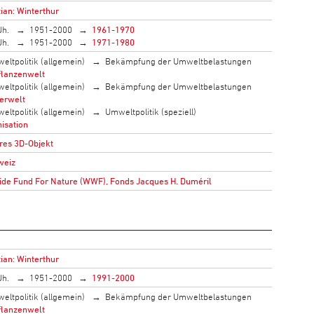
ian: Winterthur
Jh.
1951-2000
1961-1970
Jh.
1951-2000
1971-1980
eltpolitik (allgemein)
Bekämpfung der Umweltbelastungen
flanzenwelt
eltpolitik (allgemein)
Bekämpfung der Umweltbelastungen
ierwelt
eltpolitik (allgemein)
Umweltpolitik (speziell)
isation
res 3D-Objekt
weiz
de Fund For Nature (WWF), Fonds Jacques H. Duméril
ian: Winterthur
Jh.
1951-2000
1991-2000
eltpolitik (allgemein)
Bekämpfung der Umweltbelastungen
flanzenwelt