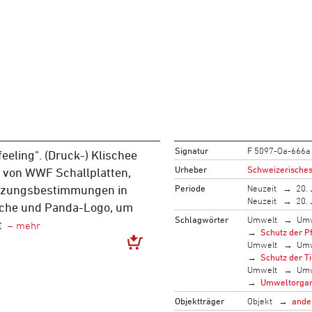
Signatur
F 5097-Oa-666a
eeling". (Druck-) Klischee
Urheber
Schweizerisches
von WWF Schallplatten,
Periode
Neuzeit
20. 
utzungsbestimmungen in
Neuzeit
20. 
che und Panda-Logo, um
Schlagwörter
Umwelt
Umw
t
Schutz der P
Umwelt
Umw
Schutz der T
Umwelt
Umw
Umweltorgan
Objektträger
Objekt
ande