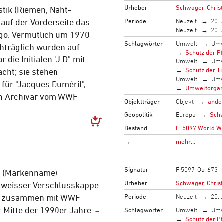
Urheber
Schwager, Christ
tik (Riemen, Naht-
Periode
Neuzeit
20. 
auf der Vorderseite das
Neuzeit
20. 
o. Vermutlich um 1970
Schlagwörter
Umwelt
Umw
chträglich wurden auf
Schutz der P
die Initialen "J D" mit
Umwelt
Umw
Schutz der T
acht; sie stehen
Umwelt
Umw
für "Jacques Duméril",
Umweltorgan
n Archivar vom WWF
Objektträger
Objekt
ande
Geopolitik
Europa
Sch
Bestand
F_5097 World Wi
→
mehr…
Signatur
F 5097-Oa-673
g (Markenname)
Urheber
Schwager, Christ
t weisser Verschlusskappe
Periode
Neuzeit
20. 
v, zusammen mit WWF
er Mitte der 1990er Jahre
Schlagwörter
Umwelt
Umw
Schutz der P