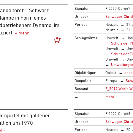
Signatur
F 5097-Oa-667
panda torch". Schwarz-
Urheber
Schwager, Christ
lampe in Form eines
Periode
Neuzeit
21. 
dbetriebenem Dynamo, im
Neuzeit
21. 
uziert
Schlagwörter
Umwelt
Umw
Schutz der P
Umwelt
Umw
Schutz der T
Umwelt
Umw
Umweltorgan
Objektträger
Objekt
ande
Geopolitik
Europa
Sch
Bestand
F_5097 World Wi
→
mehr…
Signatur
F 5097-Oa-668
ergürtel mit goldener
Urheber
Schwager, Christ
utlich um 1970
Periode
Neuzeit
20. 