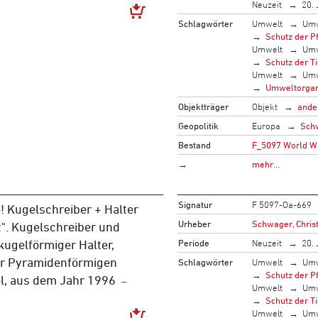
Neuzeit
20. 
Schlagwörter
Umwelt
Umw
Schutz der P
Umwelt
Umw
Schutz der T
Umwelt
Umw
Umweltorgan
Objektträger
Objekt
ande
Geopolitik
Europa
Sch
Bestand
F_5097 World Wi
→
mehr…
Signatur
F 5097-Oa-669
e! Kugelschreiber + Halter
Urheber
Schwager, Christ
". Kugelschreiber und
Periode
Neuzeit
20. 
kugelförmiger Halter,
ner Pyramidenförmigen
Schlagwörter
Umwelt
Umw
Schutz der P
l, aus dem Jahr 1996
Umwelt
Umw
Schutz der T
Umwelt
Umw