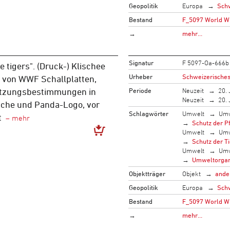
Geopolitik
Europa
Sch
Bestand
F_5097 World Wi
→
mehr…
Signatur
F 5097-Oa-666b
he tigers". (Druck-) Klischee
Urheber
Schweizerisches
von WWF Schallplatten,
Periode
Neuzeit
20. 
Nutzungsbestimmungen in
Neuzeit
20. 
ache und Panda-Logo, vor
Schlagwörter
Umwelt
Umw
t
Schutz der P
Umwelt
Umw
Schutz der T
Umwelt
Umw
Umweltorgan
Objektträger
Objekt
ande
Geopolitik
Europa
Sch
Bestand
F_5097 World Wi
→
mehr…