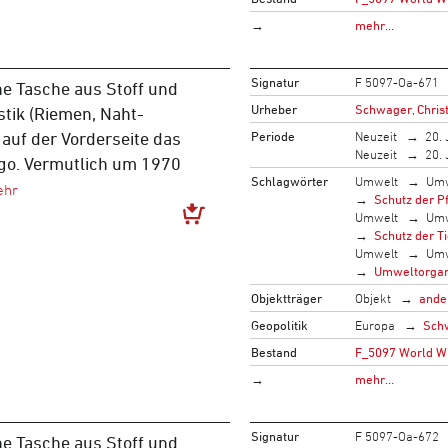
→
mehr…
Signatur
F 5097-Oa-671
e Tasche aus Stoff und
Urheber
Schwager, Christ
tik (Riemen, Naht-
Periode
Neuzeit
20. 
auf der Vorderseite das
Neuzeit
20. 
o. Vermutlich um 1970
Schlagwörter
Umwelt
Umw
Schutz der P
Umwelt
Umw
Schutz der T
Umwelt
Umw
Umweltorgan
Objektträger
Objekt
ande
Geopolitik
Europa
Sch
Bestand
F_5097 World Wi
→
mehr…
Signatur
F 5097-Oa-672
e Tasche aus Stoff und