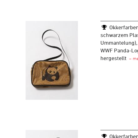
Okkerfarben
schwarzem Plas
Ummantelung), 
WWF Panda-Log
hergestellt
Okkerfarben