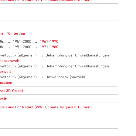
ian: Winterthur
Jh.
1951-2000
1961-1970
Jh.
1951-2000
1971-1980
eltpolitik (allgemein)
Bekämpfung der Umweltbelastungen
flanzenwelt
eltpolitik (allgemein)
Bekämpfung der Umweltbelastungen
ierwelt
eltpolitik (allgemein)
Umweltpolitik (speziell)
isation
res 3D-Objekt
weiz
de Fund For Nature (WWF), Fonds Jacques H. Duméril