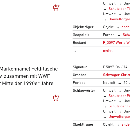
Umwelt
Umw
Schutz der T
Umwelt
Umw
Umweltorgan
Objektträger
Objekt
ande
Geopolitik
Europa
Sch
Bestand
F_5097 World Wi
→
mehr…
Signatur
F 5097-Oa-674
(Markenname) Feldflasche
Urheber
Schwager, Christ
iv, zusammen mit WWF
Periode
Neuzeit
20. 
er Mitte der 1990er Jahre
Schlagwörter
Umwelt
Umw
Schutz der P
Umwelt
Umw
Schutz der T
Umwelt
Umw
Umweltorgan
Objektträger
Objekt
ande