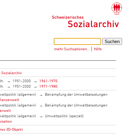
mehr Suchoptionen…
│
Hilfe
 Sozialarchiv
Jh.
1951-2000
1961-1970
Jh.
1951-2000
1971-1980
eltpolitik (allgemein)
Bekämpfung der Umweltbelastungen
flanzenwelt
eltpolitik (allgemein)
Bekämpfung der Umweltbelastungen
ierwelt
eltpolitik (allgemein)
Umweltpolitik (speziell)
isation
res 3D-Objekt