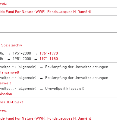
weiz
de Fund For Nature (WWF), Fonds Jacques H. Duméril
 Sozialarchiv
Jh.
1951-2000
1961-1970
Jh.
1951-2000
1971-1980
eltpolitik (allgemein)
Bekämpfung der Umweltbelastungen
flanzenwelt
eltpolitik (allgemein)
Bekämpfung der Umweltbelastungen
ierwelt
eltpolitik (allgemein)
Umweltpolitik (speziell)
isation
res 3D-Objekt
weiz
de Fund For Nature (WWF), Fonds Jacques H. Duméril