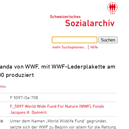
mehr Suchoptionen…
│
Hilfe
Panda von WWF, mit WWF-Lederplakette am
00 produziert
inzu
F 5097-Oa-708
F_5097 World Wide Fund For Nature (WWF), Fonds
Jacques H. Duméril
eb
Unter dem Namen „World Wildlife Fund“ gegründet,
setzte sich der WWF zu Beginn vor allem für die Rettung