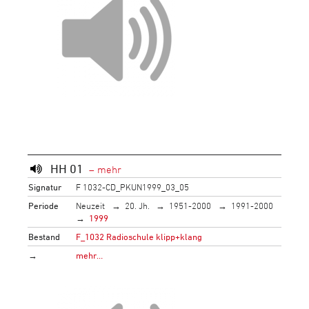
HH 01
Signatur
F 1032-CD_PKUN1999_03_05
Periode
Neuzeit
20. Jh.
1951-2000
1991-2000
1999
Bestand
F_1032 Radioschule klipp+klang
→
mehr…