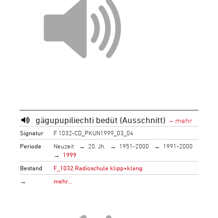
gägupupiliechti bedüt (Ausschnitt)
Signatur
F 1032-CD_PKUN1999_03_04
Periode
Neuzeit
20. Jh.
1951-2000
1991-2000
1999
Bestand
F_1032 Radioschule klipp+klang
→
mehr…