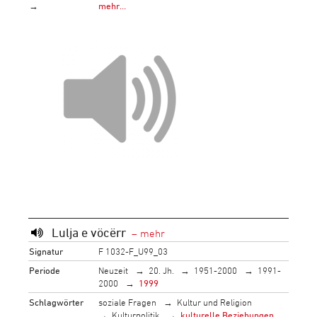
→
mehr…
Lulja e vöcërr
Signatur
F 1032-F_U99_03
Periode
Neuzeit
20. Jh.
1951-2000
1991-
2000
1999
Schlagwörter
soziale Fragen
Kultur und Religion
Kulturpolitik
kulturelle Beziehungen