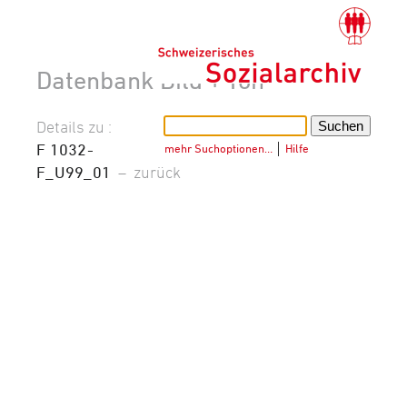
Datenbank Bild + Ton
Details zu :
F 1032-
mehr Suchoptionen…
│
Hilfe
F_U99_01
–
zurück