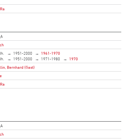
oRa
_A
ich
Jh.
1951-2000
1961-1970
Jh.
1951-2000
1971-1980
1970
lin, Bernhard (Gast)
e
oRa
_A
ich