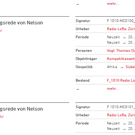
→
mehr…
Signatur
F 1010-MC0100
ngsrede von Nelson
Urheber
Radio LoRa, Zür
Periode
Neuzeit
20. 
Neuzeit
20. 
Personen
Vogt, Thomas (S
Objektträger
Kompaktkassett
Geopolitik
Afrika
Südaf
Bestand
F_1010 Radio L
→
mehr…
Signatur
F 1010-MC0101
ngsrede von Nelson
Urheber
Radio LoRa, Zür
Periode
Neuzeit
20. 
Neuzeit
20. 