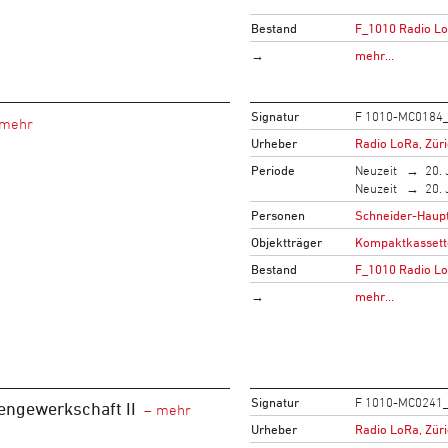
Bestand
F_1010 Radio L
→
mehr…
Signatur
F 1010-MC0184
Urheber
Radio LoRa, Zür
Periode
Neuzeit
20. 
Neuzeit
20. 
Personen
Schneider-Haupt
Objektträger
Kompaktkassett
Bestand
F_1010 Radio L
→
mehr…
Signatur
F 1010-MC0241
engewerkschaft II
Urheber
Radio LoRa, Zür