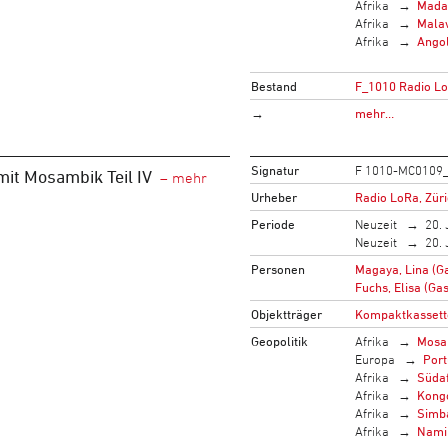
Afrika
Mada
Afrika
Mala
Afrika
Ango
Bestand
F_1010 Radio L
→
mehr…
Signatur
F 1010-MC0109
 mit Mosambik Teil IV
Urheber
Radio LoRa, Zür
Periode
Neuzeit
20. 
Neuzeit
20. 
Personen
Magaya, Lina (Ga
Fuchs, Elisa (Gas
Objektträger
Kompaktkassett
Geopolitik
Afrika
Mosa
Europa
Port
Afrika
Südaf
Afrika
Kong
Afrika
Simb
Afrika
Nami