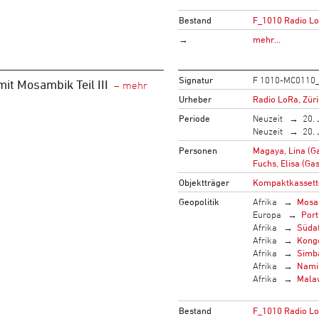
Bestand
F_1010 Radio L
→
mehr…
Signatur
F 1010-MC0110
mit Mosambik Teil III
Urheber
Radio LoRa, Zür
Periode
Neuzeit
20. 
Neuzeit
20. 
Personen
Magaya, Lina (Ga
Fuchs, Elisa (Gas
Objektträger
Kompaktkassett
Geopolitik
Afrika
Mosa
Europa
Port
Afrika
Südaf
Afrika
Kong
Afrika
Simb
Afrika
Nami
Afrika
Mala
Bestand
F_1010 Radio L