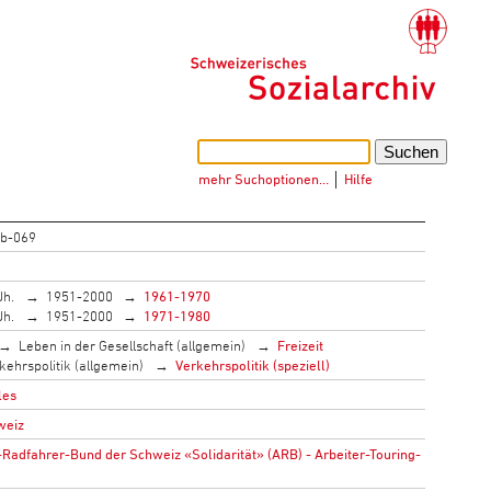
mehr Suchoptionen…
│
Hilfe
b-069
Jh.
1951-2000
1961-1970
Jh.
1951-2000
1971-1980
Leben in der Gesellschaft (allgemein)
Freizeit
kehrspolitik (allgemein)
Verkehrspolitik (speziell)
les
weiz
Radfahrer-Bund der Schweiz «Solidarität» (ARB) - Arbeiter-Touring-