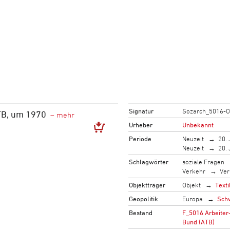
Signatur
Sozarch_5016-O
TB, um 1970
Urheber
Unbekannt
Periode
Neuzeit
20. 
Neuzeit
20. 
Schlagwörter
soziale Fragen
Verkehr
Ver
Objektträger
Objekt
Texti
Geopolitik
Europa
Sch
Bestand
F_5016 Arbeiter-
Bund (ATB)