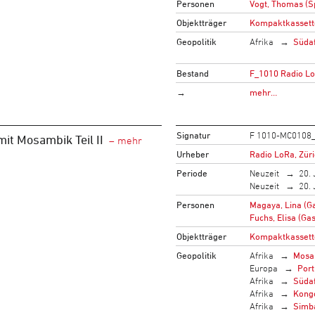
Personen
Vogt, Thomas (S
Objektträger
Kompaktkassett
Geopolitik
Afrika
Südaf
Bestand
F_1010 Radio L
→
mehr…
Signatur
F 1010-MC0108
mit Mosambik Teil II
Urheber
Radio LoRa, Zür
Periode
Neuzeit
20. 
Neuzeit
20. 
Personen
Magaya, Lina (Ga
Fuchs, Elisa (Gas
Objektträger
Kompaktkassett
Geopolitik
Afrika
Mosa
Europa
Port
Afrika
Südaf
Afrika
Kong
Afrika
Simb