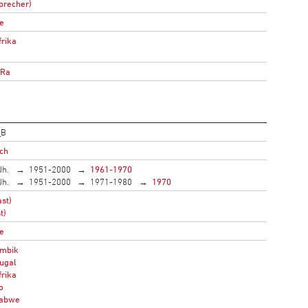
precher)
e
rika
oRa
_B
ich
Jh.
1951-2000
1961-1970
Jh.
1951-2000
1971-1980
1970
st)
t)
e
mbik
ugal
rika
o
abwe