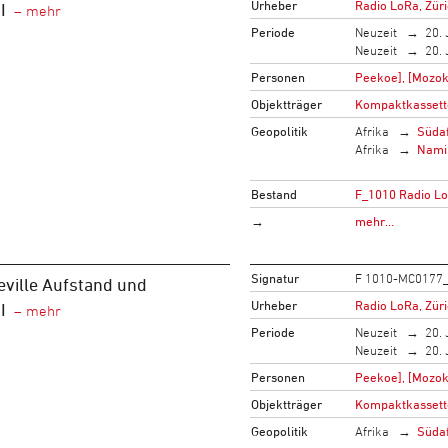
Urheber
Radio LoRa, Zür
I
Periode
Neuzeit
20. 
Neuzeit
20. 
Personen
Peekoe], [Mozok
Objektträger
Kompaktkassett
Geopolitik
Afrika
Südaf
Afrika
Nami
Bestand
F_1010 Radio L
→
mehr…
Signatur
F 1010-MC0177
ville Aufstand und
Urheber
Radio LoRa, Zür
I
Periode
Neuzeit
20. 
Neuzeit
20. 
Personen
Peekoe], [Mozok
Objektträger
Kompaktkassett
Geopolitik
Afrika
Südaf