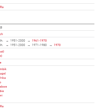
oRa
_B
ich
Jh.
1951-2000
1961-1970
Jh.
1951-2000
1971-1980
1970
st)
t)
e
mbik
ugal
rika
o
abwe
bia
wi
oRa