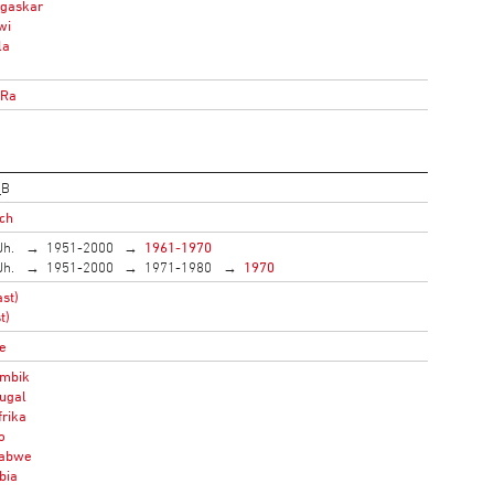
gaskar
wi
la
oRa
_B
ich
Jh.
1951-2000
1961-1970
Jh.
1951-2000
1971-1980
1970
st)
t)
e
mbik
ugal
rika
o
abwe
bia