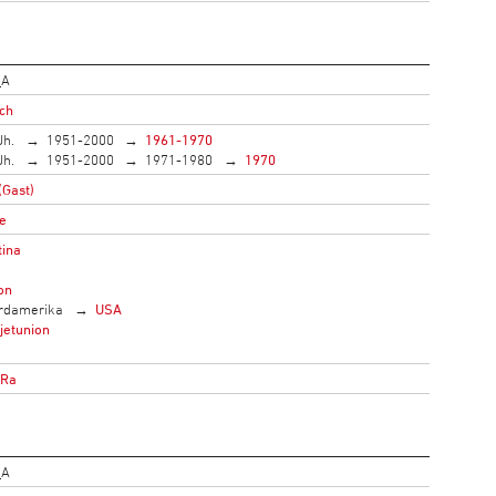
_A
ich
Jh.
1951-2000
1961-1970
Jh.
1951-2000
1971-1980
1970
(Gast)
e
tina
on
rdamerika
USA
jetunion
oRa
_A