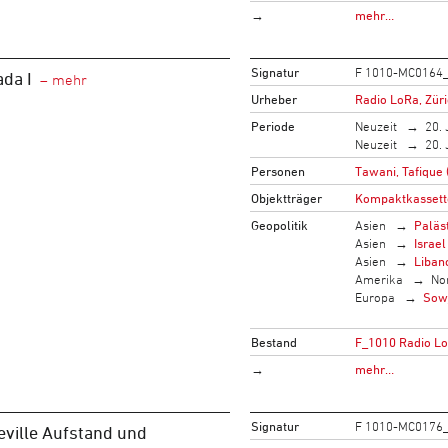
→
mehr…
Signatur
F 1010-MC0164
ada I
Urheber
Radio LoRa, Zür
Periode
Neuzeit
20. 
Neuzeit
20. 
Personen
Tawani, Tafique 
Objektträger
Kompaktkassett
Geopolitik
Asien
Paläs
Asien
Israel
Asien
Liban
Amerika
No
Europa
Sow
Bestand
F_1010 Radio L
→
mehr…
Signatur
F 1010-MC0176
ville Aufstand und