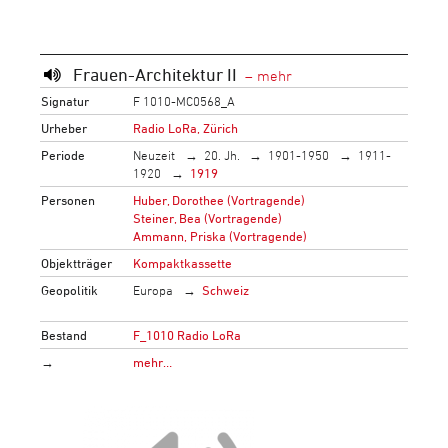
Frauen-Architektur II
Signatur
F 1010-MC0568_A
Urheber
Radio LoRa, Zürich
Periode
Neuzeit
20. Jh.
1901-1950
1911-
1920
1919
Personen
Huber, Dorothee (Vortragende)
Steiner, Bea (Vortragende)
Ammann, Priska (Vortragende)
Objektträger
Kompaktkassette
Geopolitik
Europa
Schweiz
Bestand
F_1010 Radio LoRa
→
mehr…