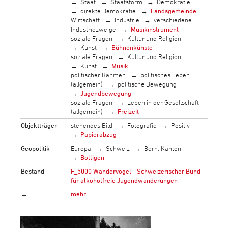
Staat
Staatsform
Demokratie
direkte Demokratie
Landsgemeinde
Wirtschaft
Industrie
verschiedene
Industriezweige
Musikinstrument
soziale Fragen
Kultur und Religion
Kunst
Bühnenkünste
soziale Fragen
Kultur und Religion
Kunst
Musik
politischer Rahmen
politisches Leben
(allgemein)
politische Bewegung
Jugendbewegung
soziale Fragen
Leben in der Gesellschaft
(allgemein)
Freizeit
Objektträger
stehendes Bild
Fotografie
Positiv
Papierabzug
Geopolitik
Europa
Schweiz
Bern, Kanton
Bolligen
Bestand
F_5000 Wandervogel - Schweizerischer Bund
für alkoholfreie Jugendwanderungen
→
mehr…