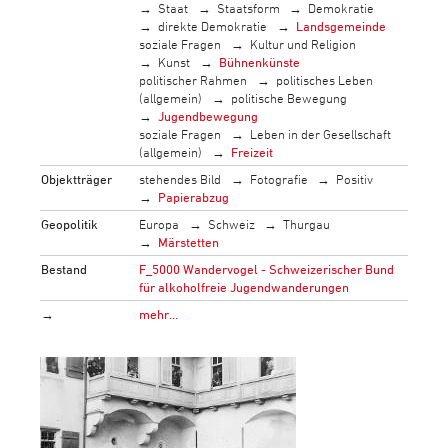
Staat
Staatsform
Demokratie
direkte Demokratie
Landsgemeinde
soziale Fragen
Kultur und Religion
Kunst
Bühnenkünste
politischer Rahmen
politisches Leben
(allgemein)
politische Bewegung
Jugendbewegung
soziale Fragen
Leben in der Gesellschaft
(allgemein)
Freizeit
Objektträger
stehendes Bild
Fotografie
Positiv
Papierabzug
Geopolitik
Europa
Schweiz
Thurgau
Märstetten
Bestand
F_5000 Wandervogel - Schweizerischer Bund
für alkoholfreie Jugendwanderungen
→
mehr…