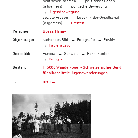
politischer Rahmen
politisches Leben
(allgemein)
politische Bewegung
Jugendbewegung
soziale Fragen
Leben in der Gesellschaft
(allgemein)
Freizeit
Personen
Buess, Hanny
Objektträger
stehendes Bild
Fotografie
Positiv
Papierabzug
Geopolitik
Europa
Schweiz
Bern, Kanton
Bolligen
Bestand
F_5000 Wandervogel - Schweizerischer Bund
für alkoholfreie Jugendwanderungen
→
mehr…