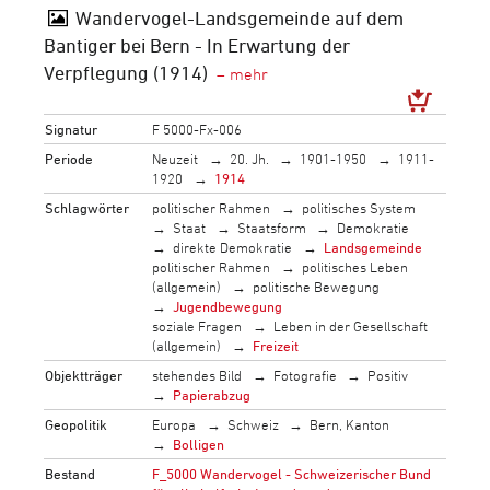
Wandervogel-Landsgemeinde auf dem
Bantiger bei Bern - In Erwartung der
Verpflegung (1914)
Signatur
F 5000-Fx-006
Periode
Neuzeit
20. Jh.
1901-1950
1911-
1920
1914
Schlagwörter
politischer Rahmen
politisches System
Staat
Staatsform
Demokratie
direkte Demokratie
Landsgemeinde
politischer Rahmen
politisches Leben
(allgemein)
politische Bewegung
Jugendbewegung
soziale Fragen
Leben in der Gesellschaft
(allgemein)
Freizeit
Objektträger
stehendes Bild
Fotografie
Positiv
Papierabzug
Geopolitik
Europa
Schweiz
Bern, Kanton
Bolligen
Bestand
F_5000 Wandervogel - Schweizerischer Bund