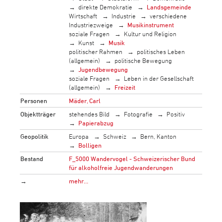
direkte Demokratie
Landsgemeinde
Wirtschaft
Industrie
verschiedene
Industriezweige
Musikinstrument
soziale Fragen
Kultur und Religion
Kunst
Musik
politischer Rahmen
politisches Leben
(allgemein)
politische Bewegung
Jugendbewegung
soziale Fragen
Leben in der Gesellschaft
(allgemein)
Freizeit
Personen
Mäder, Carl
Objektträger
stehendes Bild
Fotografie
Positiv
Papierabzug
Geopolitik
Europa
Schweiz
Bern, Kanton
Bolligen
Bestand
F_5000 Wandervogel - Schweizerischer Bund
für alkoholfreie Jugendwanderungen
→
mehr…