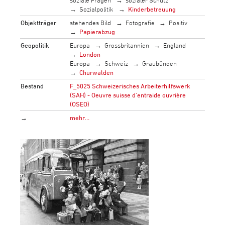
Sozialpolitik
Kinderbetreuung
Objektträger
stehendes Bild
Fotografie
Positiv
Papierabzug
Geopolitik
Europa
Grossbritannien
England
London
Europa
Schweiz
Graubünden
Churwalden
Bestand
F_5025 Schweizerisches Arbeiterhilfswerk
(SAH) - Oeuvre suisse d'entraide ouvrière
(OSEO)
→
mehr…