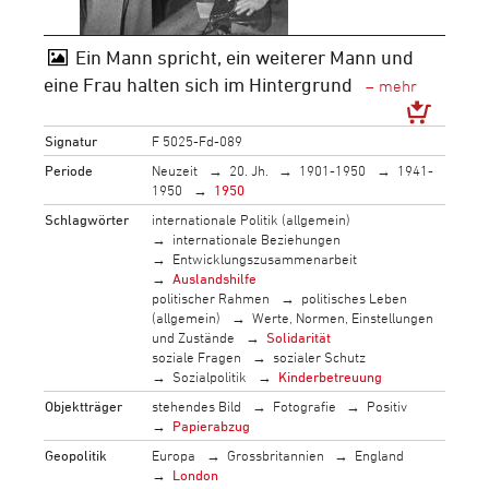
Ein Mann spricht, ein weiterer Mann und
eine Frau halten sich im Hintergrund
Signatur
F 5025-Fd-089
Periode
Neuzeit
20. Jh.
1901-1950
1941-
1950
1950
Schlagwörter
internationale Politik (allgemein)
internationale Beziehungen
Entwicklungszusammenarbeit
Auslandshilfe
politischer Rahmen
politisches Leben
(allgemein)
Werte, Normen, Einstellungen
und Zustände
Solidarität
soziale Fragen
sozialer Schutz
Sozialpolitik
Kinderbetreuung
Objektträger
stehendes Bild
Fotografie
Positiv
Papierabzug
Geopolitik
Europa
Grossbritannien
England
London