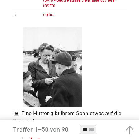
(OSEO)
→
mehr…
Eine Mutter gibt ihrem Sohn etwas auf die
Reise mit
Treffer 1–50 von 90
Signatur
F 5025-Fd-091
1
2
›