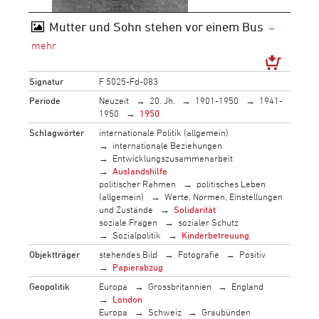
Mutter und Sohn stehen vor einem Bus
Signatur
F 5025-Fd-083
Periode
Neuzeit
20. Jh.
1901-1950
1941-
1950
1950
Schlagwörter
internationale Politik (allgemein)
internationale Beziehungen
Entwicklungszusammenarbeit
Auslandshilfe
politischer Rahmen
politisches Leben
(allgemein)
Werte, Normen, Einstellungen
und Zustände
Solidarität
soziale Fragen
sozialer Schutz
Sozialpolitik
Kinderbetreuung
Objektträger
stehendes Bild
Fotografie
Positiv
Papierabzug
Geopolitik
Europa
Grossbritannien
England
London
Europa
Schweiz
Graubünden