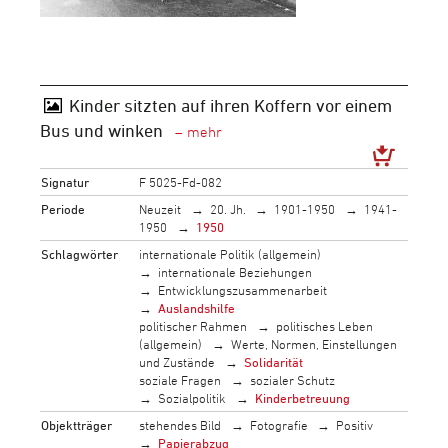
Kinder sitzten auf ihren Koffern vor einem
Bus und winken
Signatur
F 5025-Fd-082
Periode
Neuzeit
20. Jh.
1901-1950
1941-
1950
1950
Schlagwörter
internationale Politik (allgemein)
internationale Beziehungen
Entwicklungszusammenarbeit
Auslandshilfe
politischer Rahmen
politisches Leben
(allgemein)
Werte, Normen, Einstellungen
und Zustände
Solidarität
soziale Fragen
sozialer Schutz
Sozialpolitik
Kinderbetreuung
Objektträger
stehendes Bild
Fotografie
Positiv
Papierabzug