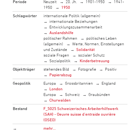
Periode
Neuzeit
20. Jh.
1901-1950
1941-
1950
1950
Schlagwörter
internationale Politik (allgemein)
internationale Beziehungen
Entwicklungszusammenarbeit
Auslandshilfe
politischer Rahmen
politisches Leben
(allgemein)
Werte, Normen, Einstellungen
und Zustände
Solidarität
soziale Fragen
sozialer Schutz
Sozialpolitik
Kinderbetreuung
Objektträger
stehendes Bild
Fotografie
Positiv
Papierabzug
Geopolitik
Europa
Grossbritannien
England
London
Europa
Schweiz
Graubünden
Churwalden
Bestand
F_5025 Schweizerisches Arbeiterhilfswerk
(SAH) - Oeuvre suisse d'entraide ouvrière
(OSEO)
→
mehr…