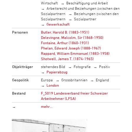
Wirtschaft
Beschäftigung und Arbeit
Arbeitsrecht und Beziehungen zwischen den
Sozialpartnern
Beziehungen zwischen den
Sozialpartnern
Sozialpartner
Gewerkschaft
Personen
Butler, Harold B. (1883-1951)
Delevingne, Malcolm, Sir (1868-1950)
Fontaine, Arthur (1860-1931)
Phelan, Edward Joseph (1888-1967)
Rappard, William Emmanuel (1883-1958)
Shotwell, James T. (1874-1965)
Objektträger
stehendes Bild
Fotografie
Positiv
Papierabzug
Geopolitik
Europa
Grossbritannien
England
London
Bestand
F_5019 Landesverband freier Schweizer
Arbeitnehmer (LFSA)
→
mehr…