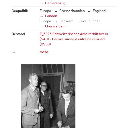
Papierabzug
Geopolitik
Europa
Grossbritannien
England
London
Europa
Schweiz
Graubünden
Churwalden
Bestand
F_5025 Schweizerisches Arbeiterhilfswerk
(SAH) - Oeuvre suisse d'entraide ouvrière
(OSEO)
→
mehr…