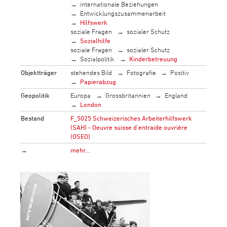
internationale Beziehungen
Entwicklungszusammenarbeit
Hilfswerk
soziale Fragen
sozialer Schutz
Sozialhilfe
soziale Fragen
sozialer Schutz
Sozialpolitik
Kinderbetreuung
Objektträger
stehendes Bild
Fotografie
Positiv
Papierabzug
Geopolitik
Europa
Grossbritannien
England
London
Bestand
F_5025 Schweizerisches Arbeiterhilfswerk
(SAH) - Oeuvre suisse d'entraide ouvrière
(OSEO)
→
mehr…