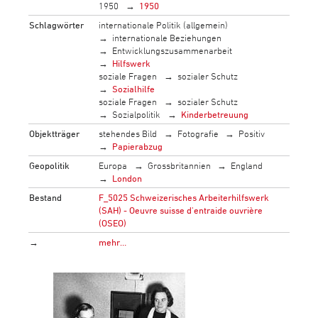
1950
1950
Schlagwörter
internationale Politik (allgemein)
internationale Beziehungen
Entwicklungszusammenarbeit
Hilfswerk
soziale Fragen
sozialer Schutz
Sozialhilfe
soziale Fragen
sozialer Schutz
Sozialpolitik
Kinderbetreuung
Objektträger
stehendes Bild
Fotografie
Positiv
Papierabzug
Geopolitik
Europa
Grossbritannien
England
London
Bestand
F_5025 Schweizerisches Arbeiterhilfswerk
(SAH) - Oeuvre suisse d'entraide ouvrière
(OSEO)
→
mehr…