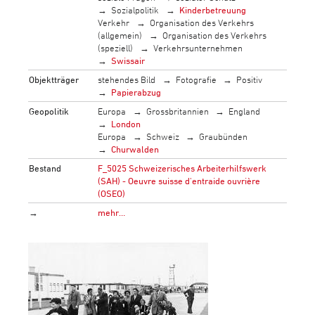
Sozialpolitik
Kinderbetreuung
Verkehr
Organisation des Verkehrs
(allgemein)
Organisation des Verkehrs
(speziell)
Verkehrsunternehmen
Swissair
Objektträger
stehendes Bild
Fotografie
Positiv
Papierabzug
Geopolitik
Europa
Grossbritannien
England
London
Europa
Schweiz
Graubünden
Churwalden
Bestand
F_5025 Schweizerisches Arbeiterhilfswerk
(SAH) - Oeuvre suisse d'entraide ouvrière
(OSEO)
→
mehr…