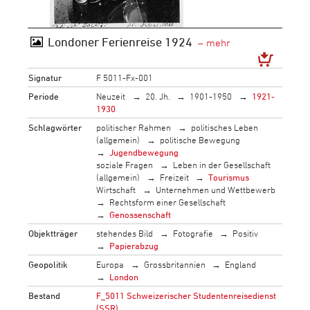
Londoner Ferienreise 1924
Signatur
F 5011-Fx-001
Periode
Neuzeit
20. Jh.
1901-1950
1921-
1930
Schlagwörter
politischer Rahmen
politisches Leben
(allgemein)
politische Bewegung
Jugendbewegung
soziale Fragen
Leben in der Gesellschaft
(allgemein)
Freizeit
Tourismus
Wirtschaft
Unternehmen und Wettbewerb
Rechtsform einer Gesellschaft
Genossenschaft
Objektträger
stehendes Bild
Fotografie
Positiv
Papierabzug
Geopolitik
Europa
Grossbritannien
England
London
Bestand
F_5011 Schweizerischer Studentenreisedienst
(SSR)