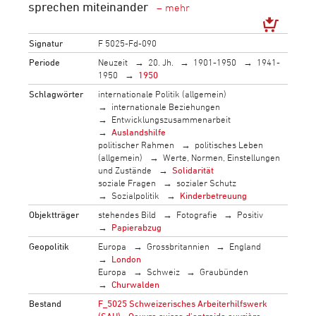
sprechen miteinander
Signatur
F 5025-Fd-090
Periode
Neuzeit
20. Jh.
1901-1950
1941-
1950
1950
Schlagwörter
internationale Politik (allgemein)
internationale Beziehungen
Entwicklungszusammenarbeit
Auslandshilfe
politischer Rahmen
politisches Leben
(allgemein)
Werte, Normen, Einstellungen
und Zustände
Solidarität
soziale Fragen
sozialer Schutz
Sozialpolitik
Kinderbetreuung
Objektträger
stehendes Bild
Fotografie
Positiv
Papierabzug
Geopolitik
Europa
Grossbritannien
England
London
Europa
Schweiz
Graubünden
Churwalden
Bestand
F_5025 Schweizerisches Arbeiterhilfswerk
(SAH) - Oeuvre suisse d'entraide ouvrière