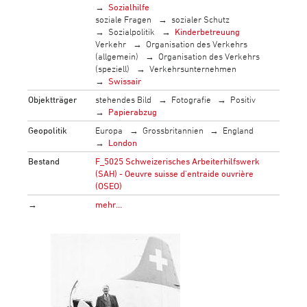
Sozialhilfe
soziale Fragen
sozialer Schutz
Sozialpolitik
Kinderbetreuung
Verkehr
Organisation des Verkehrs
(allgemein)
Organisation des Verkehrs
(speziell)
Verkehrsunternehmen
Swissair
Objektträger
stehendes Bild
Fotografie
Positiv
Papierabzug
Geopolitik
Europa
Grossbritannien
England
London
Bestand
F_5025 Schweizerisches Arbeiterhilfswerk
(SAH) - Oeuvre suisse d'entraide ouvrière
(OSEO)
→
mehr…