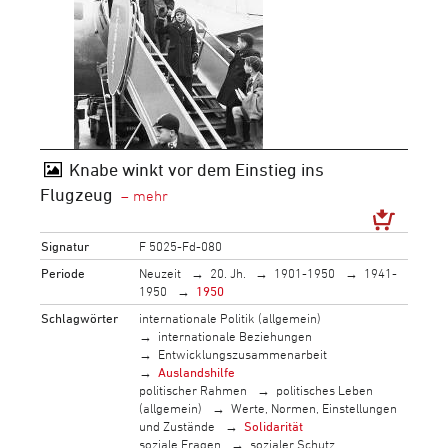
Knabe winkt vor dem Einstieg ins
Flugzeug
Signatur
F 5025-Fd-080
Periode
Neuzeit
20. Jh.
1901-1950
1941-
1950
1950
Schlagwörter
internationale Politik (allgemein)
internationale Beziehungen
Entwicklungszusammenarbeit
Auslandshilfe
politischer Rahmen
politisches Leben
(allgemein)
Werte, Normen, Einstellungen
und Zustände
Solidarität
soziale Fragen
sozialer Schutz