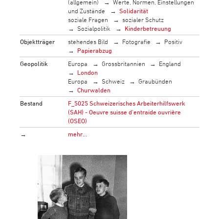
(allgemein)
Werte, Normen, Einstellungen
und Zustände
Solidarität
soziale Fragen
sozialer Schutz
Sozialpolitik
Kinderbetreuung
Objektträger
stehendes Bild
Fotografie
Positiv
Papierabzug
Geopolitik
Europa
Grossbritannien
England
London
Europa
Schweiz
Graubünden
Churwalden
Bestand
F_5025 Schweizerisches Arbeiterhilfswerk
(SAH) - Oeuvre suisse d'entraide ouvrière
(OSEO)
→
mehr…