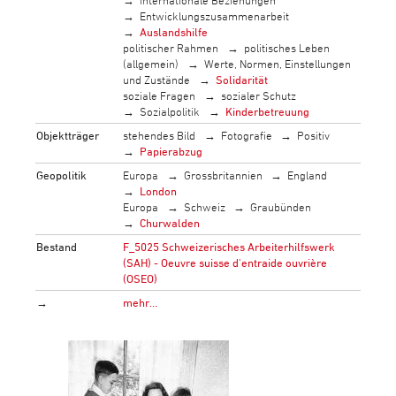
Entwicklungszusammenarbeit
Auslandshilfe
politischer Rahmen
politisches Leben
(allgemein)
Werte, Normen, Einstellungen
und Zustände
Solidarität
soziale Fragen
sozialer Schutz
Sozialpolitik
Kinderbetreuung
Objektträger
stehendes Bild
Fotografie
Positiv
Papierabzug
Geopolitik
Europa
Grossbritannien
England
London
Europa
Schweiz
Graubünden
Churwalden
Bestand
F_5025 Schweizerisches Arbeiterhilfswerk
(SAH) - Oeuvre suisse d'entraide ouvrière
(OSEO)
→
mehr…