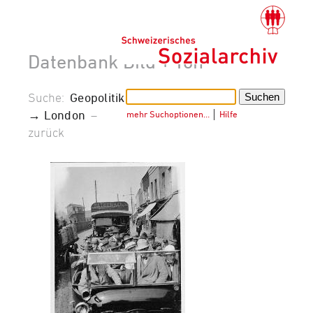
Datenbank Bild + Ton
Suche:
Geopolitik
→ London
–
mehr Suchoptionen…
│
Hilfe
zurück