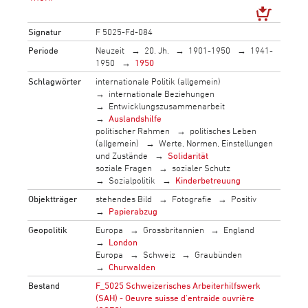
Signatur
F 5025-Fd-084
Periode
Neuzeit
20. Jh.
1901-1950
1941-
1950
1950
Schlagwörter
internationale Politik (allgemein)
internationale Beziehungen
Entwicklungszusammenarbeit
Auslandshilfe
politischer Rahmen
politisches Leben
(allgemein)
Werte, Normen, Einstellungen
und Zustände
Solidarität
soziale Fragen
sozialer Schutz
Sozialpolitik
Kinderbetreuung
Objektträger
stehendes Bild
Fotografie
Positiv
Papierabzug
Geopolitik
Europa
Grossbritannien
England
London
Europa
Schweiz
Graubünden
Churwalden
Bestand
F_5025 Schweizerisches Arbeiterhilfswerk
(SAH) - Oeuvre suisse d'entraide ouvrière