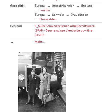
Geopolitik
Europa
Grossbritannien
England
London
Europa
Schweiz
Graubünden
Churwalden
Bestand
F_5025 Schweizerisches Arbeiterhilfswerk
(SAH) - Oeuvre suisse d'entraide ouvrière
(OSEO)
→
mehr…