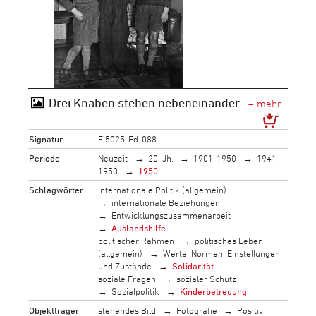
Drei Knaben stehen nebeneinander
Signatur
F 5025-Fd-088
Periode
Neuzeit
20. Jh.
1901-1950
1941-
1950
1950
Schlagwörter
internationale Politik (allgemein)
internationale Beziehungen
Entwicklungszusammenarbeit
Auslandshilfe
politischer Rahmen
politisches Leben
(allgemein)
Werte, Normen, Einstellungen
und Zustände
Solidarität
soziale Fragen
sozialer Schutz
Sozialpolitik
Kinderbetreuung
Objektträger
stehendes Bild
Fotografie
Positiv