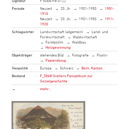
Signatur
F 5068-Fd-0122
Periode
Neuzeit
20. Jh.
1901-1950
1901-
1910
Neuzeit
20. Jh.
1901-1950
1911-
1920
Schlagwörter
Landwirtschaft (allgemein)
Land- und
Forstwirtschaft
Waldwirtschaft
Forstpolitik
Waldbau
Holzgewinnung
Objektträger
stehendes Bild
Fotografie
Positiv
Papierabzug
Geopolitik
Europa
Schweiz
Bern, Kanton
Bestand
F_5068 Gretlers Panoptikum zur
Sozialgeschichte
→
mehr…