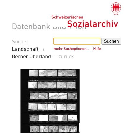
Datenbank Bild + Ton
Suche:
Landschaft →
mehr Suchoptionen…
│
Hilfe
Berner Oberland
–
zurück