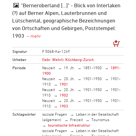
"Berneroberland [...]" - Blick von Interlaken
(?) auf Berner Alpen, Lauterbrunnen und
Lütschental, geographische Bezeichnungen
von Ortschaften und Gebirgen, Poststempel:
1903
Signatur
F 5068-Ka-1249
Urheber
Gebr. Wehrli: Kilchberg-Zürich
Periode
Neuzeit
19. Jh.
1851-1900
1891-
1900
Neuzeit
20. Jh.
1901-1950
1901-
1910
1901
Neuzeit
20. Jh.
1901-1950
1901-
1910
1902
Neuzeit
20. Jh.
1901-1950
1901-
1910
1903
Schlagwörter
soziale Fragen
Leben in der Gesellschaft
(allgemein)
Freizeit
Tourismus
touristische Infrastruktur
soziale Fragen
Leben in der Gesellschaft
(allgemein)
Freizeit
Tourismus