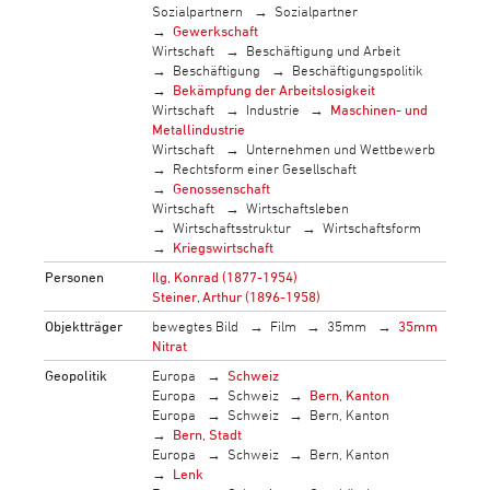
Sozialpartnern
Sozialpartner
Gewerkschaft
Wirtschaft
Beschäftigung und Arbeit
Beschäftigung
Beschäftigungspolitik
Bekämpfung der Arbeitslosigkeit
Wirtschaft
Industrie
Maschinen- und
Metallindustrie
Wirtschaft
Unternehmen und Wettbewerb
Rechtsform einer Gesellschaft
Genossenschaft
Wirtschaft
Wirtschaftsleben
Wirtschaftsstruktur
Wirtschaftsform
Kriegswirtschaft
Personen
Ilg, Konrad (1877-1954)
Steiner, Arthur (1896-1958)
Objektträger
bewegtes Bild
Film
35mm
35mm
Nitrat
Geopolitik
Europa
Schweiz
Europa
Schweiz
Bern, Kanton
Europa
Schweiz
Bern, Kanton
Bern, Stadt
Europa
Schweiz
Bern, Kanton
Lenk