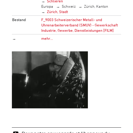
Schlieren
Europa
Schweiz
Zürich, Kanton
Zürich, Stadt
Bestand
F_9003 Schweizerischer Metall- und
Uhrenarbeiterverband (SMUV) - Gewerkschaft
Industrie, Gewerbe, Dienstleistungen [FILM]
→
mehr…