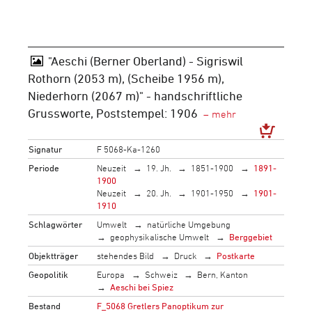
"Aeschi (Berner Oberland) - Sigriswil
Rothorn (2053 m), (Scheibe 1956 m),
Niederhorn (2067 m)" - handschriftliche
Grussworte, Poststempel: 1906
Signatur
F 5068-Ka-1260
Periode
Neuzeit
19. Jh.
1851-1900
1891-
1900
Neuzeit
20. Jh.
1901-1950
1901-
1910
Schlagwörter
Umwelt
natürliche Umgebung
geophysikalische Umwelt
Berggebiet
Objektträger
stehendes Bild
Druck
Postkarte
Geopolitik
Europa
Schweiz
Bern, Kanton
Aeschi bei Spiez
Bestand
F_5068 Gretlers Panoptikum zur