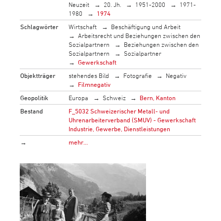
Neuzeit
20. Jh.
1951-2000
1971-
1980
1974
Schlagwörter
Wirtschaft
Beschäftigung und Arbeit
Arbeitsrecht und Beziehungen zwischen den
Sozialpartnern
Beziehungen zwischen den
Sozialpartnern
Sozialpartner
Gewerkschaft
Objektträger
stehendes Bild
Fotografie
Negativ
Filmnegativ
Geopolitik
Europa
Schweiz
Bern, Kanton
Bestand
F_5032 Schweizerischer Metall- und
Uhrenarbeiterverband (SMUV) - Gewerkschaft
Industrie, Gewerbe, Dienstleistungen
→
mehr…