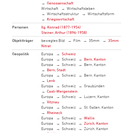
Genossenschaft
Wirtschaft
Wirtschaftsleben
Wirtschaftsstruktur
Wirtschaftsform
Kriegswirtschaft
Personen
Ilg, Konrad (1877-1954)
Steiner, Arthur (1896-1958)
Objektträger
bewegtes Bild
Film
35mm
35mm
Nitrat
Geopolitik
Europa
Schweiz
Europa
Schweiz
Bern, Kanton
Europa
Schweiz
Bern, Kanton
Bern, Stadt
Europa
Schweiz
Bern, Kanton
Lenk
Europa
Schweiz
Graubünden
Casti-Wergenstein
Europa
Schweiz
Luzern, Kanton
Vitznau
Europa
Schweiz
St. Gallen, Kanton
Rheineck
Europa
Schweiz
Wallis
Europa
Schweiz
Zürich, Kanton
Europa
Schweiz
Zürich, Kanton