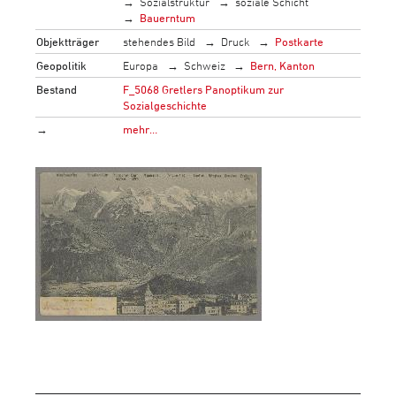
Sozialstruktur
soziale Schicht
Bauerntum
Objektträger
stehendes Bild
Druck
Postkarte
Geopolitik
Europa
Schweiz
Bern, Kanton
Bestand
F_5068 Gretlers Panoptikum zur
Sozialgeschichte
→
mehr…