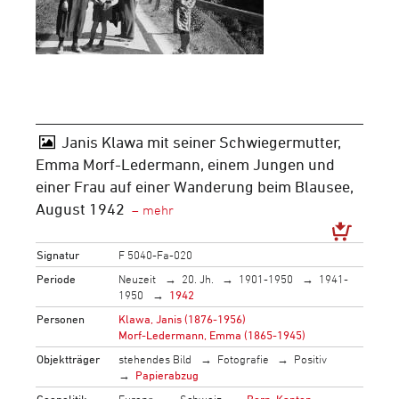
Janis Klawa mit seiner Schwiegermutter,
Emma Morf-Ledermann, einem Jungen und
einer Frau auf einer Wanderung beim Blausee,
August 1942
Signatur
F 5040-Fa-020
Periode
Neuzeit
20. Jh.
1901-1950
1941-
1950
1942
Personen
Klawa, Janis (1876-1956)
Morf-Ledermann, Emma (1865-1945)
Objektträger
stehendes Bild
Fotografie
Positiv
Papierabzug
Geopolitik
Europa
Schweiz
Bern, Kanton