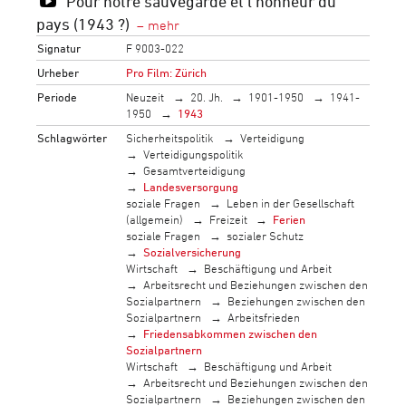
Pour notre sauvegarde et l'honneur du
pays (1943 ?)
Signatur
F 9003-022
Urheber
Pro Film: Zürich
Periode
Neuzeit
20. Jh.
1901-1950
1941-
1950
1943
Schlagwörter
Sicherheitspolitik
Verteidigung
Verteidigungspolitik
Gesamtverteidigung
Landesversorgung
soziale Fragen
Leben in der Gesellschaft
(allgemein)
Freizeit
Ferien
soziale Fragen
sozialer Schutz
Sozialversicherung
Wirtschaft
Beschäftigung und Arbeit
Arbeitsrecht und Beziehungen zwischen den
Sozialpartnern
Beziehungen zwischen den
Sozialpartnern
Arbeitsfrieden
Friedensabkommen zwischen den
Sozialpartnern
Wirtschaft
Beschäftigung und Arbeit
Arbeitsrecht und Beziehungen zwischen den
Sozialpartnern
Beziehungen zwischen den