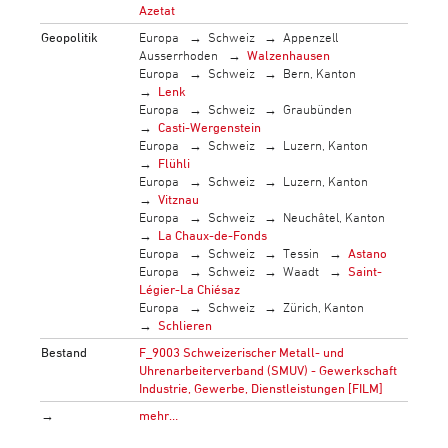
Azetat
Geopolitik
Europa
Schweiz
Appenzell
Ausserrhoden
Walzenhausen
Europa
Schweiz
Bern, Kanton
Lenk
Europa
Schweiz
Graubünden
Casti-Wergenstein
Europa
Schweiz
Luzern, Kanton
Flühli
Europa
Schweiz
Luzern, Kanton
Vitznau
Europa
Schweiz
Neuchâtel, Kanton
La Chaux-de-Fonds
Europa
Schweiz
Tessin
Astano
Europa
Schweiz
Waadt
Saint-
Légier-La Chiésaz
Europa
Schweiz
Zürich, Kanton
Schlieren
Bestand
F_9003 Schweizerischer Metall- und
Uhrenarbeiterverband (SMUV) - Gewerkschaft
Industrie, Gewerbe, Dienstleistungen [FILM]
→
mehr…