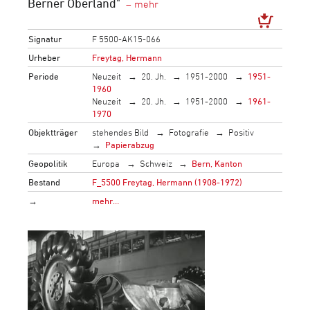
Berner Oberland"
Signatur
F 5500-AK15-066
Urheber
Freytag, Hermann
Periode
Neuzeit
20. Jh.
1951-2000
1951-
1960
Neuzeit
20. Jh.
1951-2000
1961-
1970
Objektträger
stehendes Bild
Fotografie
Positiv
Papierabzug
Geopolitik
Europa
Schweiz
Bern, Kanton
Bestand
F_5500 Freytag, Hermann (1908-1972)
→
mehr…