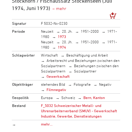
Stockhorn / Fischaussatz Stockenseen (Juli
1974, Juni 1973)
Signatur
F 5032-Nx-0230
Periode
Neuzeit
20. Jh.
1951-2000
1971-
1980
1973
Neuzeit
20. Jh.
1951-2000
1971-
1980
1974
Schlagwörter
Wirtschaft
Beschäftigung und Arbeit
Arbeitsrecht und Beziehungen zwischen den
Sozialpartnern
Beziehungen zwischen den
Sozialpartnern
Sozialpartner
Gewerkschaft
Objektträger
stehendes Bild
Fotografie
Negativ
Filmnegativ
Geopolitik
Europa
Schweiz
Bern, Kanton
Bestand
F_5032 Schweizerischer Metall- und
Uhrenarbeiterverband (SMUV) - Gewerkschaft
Industrie, Gewerbe, Dienstleistungen
→
mehr…