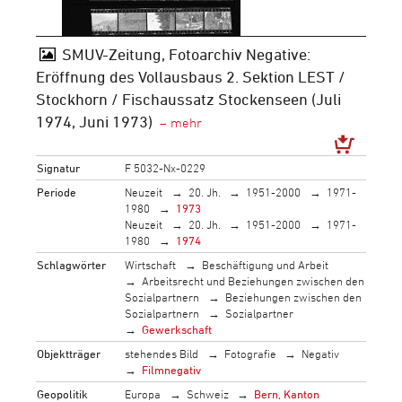
SMUV-Zeitung, Fotoarchiv Negative:
Eröffnung des Vollausbaus 2. Sektion LEST /
Stockhorn / Fischaussatz Stockenseen (Juli
1974, Juni 1973)
Signatur
F 5032-Nx-0229
Periode
Neuzeit
20. Jh.
1951-2000
1971-
1980
1973
Neuzeit
20. Jh.
1951-2000
1971-
1980
1974
Schlagwörter
Wirtschaft
Beschäftigung und Arbeit
Arbeitsrecht und Beziehungen zwischen den
Sozialpartnern
Beziehungen zwischen den
Sozialpartnern
Sozialpartner
Gewerkschaft
Objektträger
stehendes Bild
Fotografie
Negativ
Filmnegativ
Geopolitik
Europa
Schweiz
Bern, Kanton