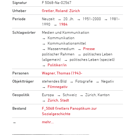
Signatur
F 5068-Na-02567
Urheber
Gretler, Roland: Zürich
Periode
Neuzeit
20. Jh.
1951-2000
1981-
1990
1984
Schlagwörter
Medien und Kommunikation
Kommunikation
Kommunikationsmittel
Massenmedium
Presse
politischer Rahmen
politisches Leben
(allgemein)
politisches Leben (speziell)
Politiker/in
Personen
Wagner, Thomas (1943-
Objektträger
stehendes Bild
Fotografie
Negativ
Filmnegativ
Geopolitik
Europa
Schweiz
Zürich, Kanton
Zürich, Stadt
Bestand
F_5068 Gretlers Panoptikum zur
Sozialgeschichte
→
mehr…