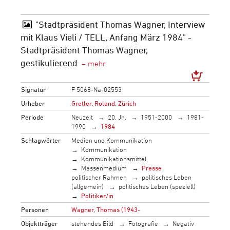
"Stadtpräsident Thomas Wagner, Interview
mit Klaus Vieli / TELL, Anfang März 1984" -
Stadtpräsident Thomas Wagner,
gestikulierend
Signatur
F 5068-Na-02553
Urheber
Gretler, Roland: Zürich
Periode
Neuzeit
20. Jh.
1951-2000
1981-
1990
1984
Schlagwörter
Medien und Kommunikation
Kommunikation
Kommunikationsmittel
Massenmedium
Presse
politischer Rahmen
politisches Leben
(allgemein)
politisches Leben (speziell)
Politiker/in
Personen
Wagner, Thomas (1943-
Objektträger
stehendes Bild
Fotografie
Negativ