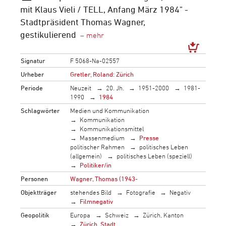
mit Klaus Vieli / TELL, Anfang März 1984" -
Stadtpräsident Thomas Wagner,
gestikulierend
Signatur
F 5068-Na-02557
Urheber
Gretler, Roland: Zürich
Periode
Neuzeit
20. Jh.
1951-2000
1981-
1990
1984
Schlagwörter
Medien und Kommunikation
Kommunikation
Kommunikationsmittel
Massenmedium
Presse
politischer Rahmen
politisches Leben
(allgemein)
politisches Leben (speziell)
Politiker/in
Personen
Wagner, Thomas (1943-
Objektträger
stehendes Bild
Fotografie
Negativ
Filmnegativ
Geopolitik
Europa
Schweiz
Zürich, Kanton
Zürich, Stadt