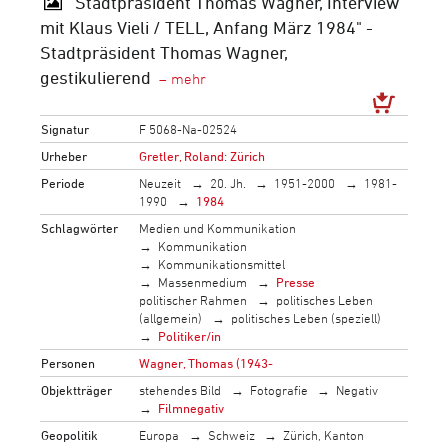
"Stadtpräsident Thomas Wagner, Interview
mit Klaus Vieli / TELL, Anfang März 1984" -
Stadtpräsident Thomas Wagner,
gestikulierend
Signatur
F 5068-Na-02524
Urheber
Gretler, Roland: Zürich
Periode
Neuzeit
20. Jh.
1951-2000
1981-
1990
1984
Schlagwörter
Medien und Kommunikation
Kommunikation
Kommunikationsmittel
Massenmedium
Presse
politischer Rahmen
politisches Leben
(allgemein)
politisches Leben (speziell)
Politiker/in
Personen
Wagner, Thomas (1943-
Objektträger
stehendes Bild
Fotografie
Negativ
Filmnegativ
Geopolitik
Europa
Schweiz
Zürich, Kanton