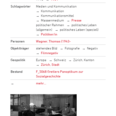
Schlagwörter
Medien und Kommunikation
Kommunikation
Kommunikationsmittel
Massenmedium
Presse
politischer Rahmen
politisches Leben
(allgemein)
politisches Leben (speziell)
Politiker/in
Personen
Wagner, Thomas (1943-
Objektträger
stehendes Bild
Fotografie
Negativ
Filmnegativ
Geopolitik
Europa
Schweiz
Zürich, Kanton
Zürich, Stadt
Bestand
F_5068 Gretlers Panoptikum zur
Sozialgeschichte
→
mehr…