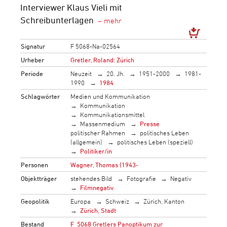
Interviewer Klaus Vieli mit
Schreibunterlagen
Signatur
F 5068-Na-02564
Urheber
Gretler, Roland: Zürich
Periode
Neuzeit
20. Jh.
1951-2000
1981-
1990
1984
Schlagwörter
Medien und Kommunikation
Kommunikation
Kommunikationsmittel
Massenmedium
Presse
politischer Rahmen
politisches Leben
(allgemein)
politisches Leben (speziell)
Politiker/in
Personen
Wagner, Thomas (1943-
Objektträger
stehendes Bild
Fotografie
Negativ
Filmnegativ
Geopolitik
Europa
Schweiz
Zürich, Kanton
Zürich, Stadt
Bestand
F_5068 Gretlers Panoptikum zur