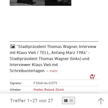
"Stadtpräsident Thomas Wagner, Interview
mit Klaus Vieli / TELL, Anfang März 1984" -
Stadtpräsident Thomas Wagner (links) und
Interviewer Klaus Vieli mit
Schreibunterlagen
Signatur
F 5068-Na-02575
Urheber
Gretler, Roland: Zürich
Periode
Neuzeit
20. Jh.
1951-2000
1981-
Treffer 1–27 von 27
1990
1984
Schlagwörter
Medien und Kommunikation