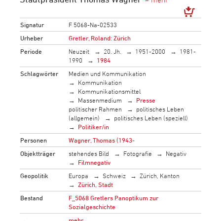
Signatur
F 5068-Na-02533
Urheber
Gretler, Roland: Zürich
Periode
Neuzeit
20. Jh.
1951-2000
1981-
1990
1984
Schlagwörter
Medien und Kommunikation
Kommunikation
Kommunikationsmittel
Massenmedium
Presse
politischer Rahmen
politisches Leben
(allgemein)
politisches Leben (speziell)
Politiker/in
Personen
Wagner, Thomas (1943-
Objektträger
stehendes Bild
Fotografie
Negativ
Filmnegativ
Geopolitik
Europa
Schweiz
Zürich, Kanton
Zürich, Stadt
Bestand
F_5068 Gretlers Panoptikum zur
Sozialgeschichte
→
mehr…