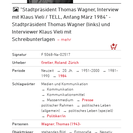
"Stadtpräsident Thomas Wagner, Interview
mit Klaus Vieli / TELL, Anfang März 1984" -
Stadtpräsident Thomas Wagner (links) und
Interviewer Klaus Vieli mit
Schreibunterlagen
Signatur
F 5068-Na-02517
Urheber
Gretler, Roland: Zürich
Periode
Neuzeit
20. Jh.
1951-2000
1981-
1990
1984
Schlagwörter
Medien und Kommunikation
Kommunikation
Kommunikationsmittel
Massenmedium
Presse
politischer Rahmen
politisches Leben
(allgemein)
politisches Leben (speziell)
Politiker/in
Personen
Wagner, Thomas (1943-
Objektträger
stehendes Bild
Fotografie
Negativ