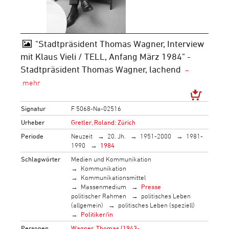
"Stadtpräsident Thomas Wagner, Interview
mit Klaus Vieli / TELL, Anfang März 1984" -
Stadtpräsident Thomas Wagner, lachend
Signatur
F 5068-Na-02516
Urheber
Gretler, Roland: Zürich
Periode
Neuzeit
20. Jh.
1951-2000
1981-
1990
1984
Schlagwörter
Medien und Kommunikation
Kommunikation
Kommunikationsmittel
Massenmedium
Presse
politischer Rahmen
politisches Leben
(allgemein)
politisches Leben (speziell)
Politiker/in
Personen
Wagner, Thomas (1943-