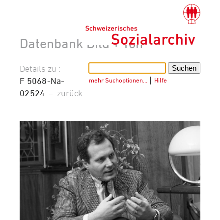
Datenbank Bild + Ton
Details zu :
F 5068-Na-
mehr Suchoptionen…
│
Hilfe
02524
–
zurück