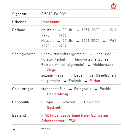
Signatur
F 5019-Fa-039
Urheber
Unbekannt
Periode
Neuzeit
20. Jh.
1951-2000
1961-
1970
1966
Neuzeit
20. Jh.
1951-2000
1961-
1970
1967
Schlagwörter
Landwirtschaft (allgemein)
Land- und
Forstwirtschaft
landwirtschaftliches
Betriebsmittel (allgemein)
Viehbestand
Ziege
soziale Fragen
Leben in der Gesellschaft
(allgemein)
Freizeit
Ferien
Objektträger
stehendes Bild
Fotografie
Positiv
Papierabzug
Geopolitik
Europa
Schweiz
Obwalden
Sachseln
Bestand
F_5019 Landesverband freier Schweizer
Arbeitnehmer (LFSA)
→
mehr…