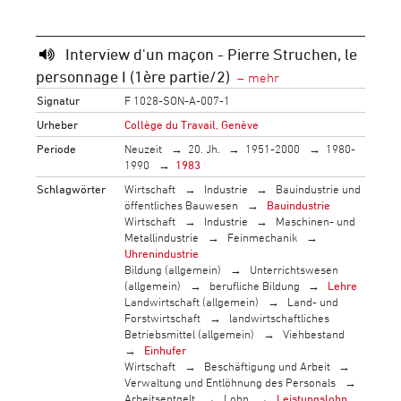
Interview d'un maçon - Pierre Struchen, le
personnage I (1ère partie/2)
Signatur
F 1028-SON-A-007-1
Urheber
Collège du Travail, Genève
Periode
Neuzeit
20. Jh.
1951-2000
1980-
1990
1983
Schlagwörter
Wirtschaft
Industrie
Bauindustrie und
öffentliches Bauwesen
Bauindustrie
Wirtschaft
Industrie
Maschinen- und
Metallindustrie
Feinmechanik
Uhrenindustrie
Bildung (allgemein)
Unterrichtswesen
(allgemein)
berufliche Bildung
Lehre
Landwirtschaft (allgemein)
Land- und
Forstwirtschaft
landwirtschaftliches
Betriebsmittel (allgemein)
Viehbestand
Einhufer
Wirtschaft
Beschäftigung und Arbeit
Verwaltung und Entlöhnung des Personals
Arbeitsentgelt
Lohn
Leistungslohn