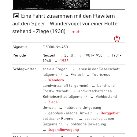
Eine Fahrt zusammen mit den Flawilern
auf den Speer - Wandervogel vor einer Hütte
stehend - Ziege (1938)
Signatur
F 5000-Nx-450
Periode
Neuzeit
20. Jh.
1901-1950
1931-
1940
1938
Schlagwörter
soziale Fragen
Leben in der Gesellschaft
(allgemein)
Freizeit
Tourismus
Wandern
Landwirtschaft (allgemein)
Land- und
Forstwirtschaft
landwirtschaftliches
Betriebsmittel (allgemein)
Viehbestand
Ziege
Umwelt
natürliche Umgebung
geophysikalische Umwelt
Berggebiet
politischer Rahmen
politisches Leben
(allgemein)
politische Bewegung
Jugendbewegung