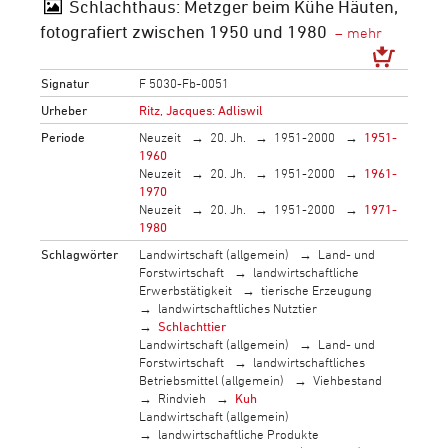
Schlachthaus: Metzger beim Kühe Häuten,
fotografiert zwischen 1950 und 1980
Signatur
F 5030-Fb-0051
Urheber
Ritz, Jacques: Adliswil
Periode
Neuzeit
20. Jh.
1951-2000
1951-
1960
Neuzeit
20. Jh.
1951-2000
1961-
1970
Neuzeit
20. Jh.
1951-2000
1971-
1980
Schlagwörter
Landwirtschaft (allgemein)
Land- und
Forstwirtschaft
landwirtschaftliche
Erwerbstätigkeit
tierische Erzeugung
landwirtschaftliches Nutztier
Schlachttier
Landwirtschaft (allgemein)
Land- und
Forstwirtschaft
landwirtschaftliches
Betriebsmittel (allgemein)
Viehbestand
Rindvieh
Kuh
Landwirtschaft (allgemein)
landwirtschaftliche Produkte