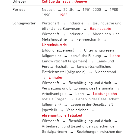
Urheber
Collège du Travail, Genève
Periode
Neuzeit
20. Jh.
1951-2000
1980-
1990
1983
Schlagwörter
Wirtschaft
Industrie
Bauindustrie und
öffentliches Bauwesen
Bauindustrie
Wirtschaft
Industrie
Maschinen- und
Metallindustrie
Feinmechanik
Uhrenindustrie
Bildung (allgemein)
Unterrichtswesen
(allgemein)
berufliche Bildung
Lehre
Landwirtschaft (allgemein)
Land- und
Forstwirtschaft
landwirtschaftliches
Betriebsmittel (allgemein)
Viehbestand
Einhufer
Wirtschaft
Beschäftigung und Arbeit
Verwaltung und Entlöhnung des Personals
Arbeitsentgelt
Lohn
Leistungslohn
soziale Fragen
Leben in der Gesellschaft
(allgemein)
Leben in der Gesellschaft
(speziell)
Vereinsleben
ehrenamtliche Tätigkeit
Wirtschaft
Beschäftigung und Arbeit
Arbeitsrecht und Beziehungen zwischen den
Sozialpartnern
Beziehungen zwischen den