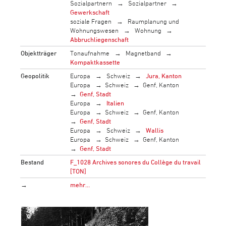
Sozialpartnern
Sozialpartner
Gewerkschaft
soziale Fragen
Raumplanung und
Wohnungswesen
Wohnung
Abbruchliegenschaft
Objektträger
Tonaufnahme
Magnetband
Kompaktkassette
Geopolitik
Europa
Schweiz
Jura, Kanton
Europa
Schweiz
Genf, Kanton
Genf, Stadt
Europa
Italien
Europa
Schweiz
Genf, Kanton
Genf, Stadt
Europa
Schweiz
Wallis
Europa
Schweiz
Genf, Kanton
Genf, Stadt
Bestand
F_1028 Archives sonores du Collège du travail
[TON]
→
mehr…