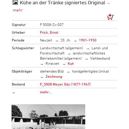
Kühe an der Tränke signiertes Original
Signatur
F 5008-Zx-007
Urheber
Frick, Ernst
Periode
Neuzeit
20. Jh.
1901-1950
Schlagwörter
Landwirtschaft (allgemein)
Land- und
Forstwirtschaft
landwirtschaftliches
Betriebsmittel (allgemein)
Viehbestand
Rindvieh
Kuh
Objektträger
stehendes Bild
handgefertigtes Unikat
Zeichnung
Bestand
F_5008 Meyer, Edy (1877-1967)
→
mehr…