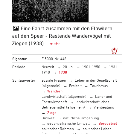
Eine Fahrt zusammen mit den Flawilern
auf den Speer - Rastende Wandervögel mit
Ziegen (1938)
Signatur
F 5000-Nx-448
Periode
Neuzeit
20. Jh.
1901-1950
1931-
1940
1938
Schlagwörter
soziale Fragen
Leben in der Gesellschaft
(allgemein)
Freizeit
Tourismus
Wandern
Landwirtschaft (allgemein)
Land- und
Forstwirtschaft
landwirtschaftliches
Betriebsmittel (allgemein)
Viehbestand
Ziege
Umwelt
natürliche Umgebung
geophysikalische Umwelt
Berggebiet
politischer Rahmen
politisches Leben
(allgemein)
politische Bewegung