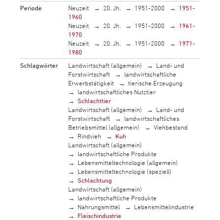
Periode
Neuzeit
20. Jh.
1951-2000
1951-
1960
Neuzeit
20. Jh.
1951-2000
1961-
1970
Neuzeit
20. Jh.
1951-2000
1971-
1980
Schlagwörter
Landwirtschaft (allgemein)
Land- und
Forstwirtschaft
landwirtschaftliche
Erwerbstätigkeit
tierische Erzeugung
landwirtschaftliches Nutztier
Schlachttier
Landwirtschaft (allgemein)
Land- und
Forstwirtschaft
landwirtschaftliches
Betriebsmittel (allgemein)
Viehbestand
Rindvieh
Kuh
Landwirtschaft (allgemein)
landwirtschaftliche Produkte
Lebensmitteltechnologie (allgemein)
Lebensmitteltechnologie (speziell)
Schlachtung
Landwirtschaft (allgemein)
landwirtschaftliche Produkte
Nahrungsmittel
Lebensmittelindustrie
Fleischindustrie