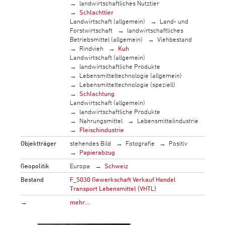
landwirtschaftliches Nutztier
Schlachttier
Landwirtschaft (allgemein)
Land- und
Forstwirtschaft
landwirtschaftliches
Betriebsmittel (allgemein)
Viehbestand
Rindvieh
Kuh
Landwirtschaft (allgemein)
landwirtschaftliche Produkte
Lebensmitteltechnologie (allgemein)
Lebensmitteltechnologie (speziell)
Schlachtung
Landwirtschaft (allgemein)
landwirtschaftliche Produkte
Nahrungsmittel
Lebensmittelindustrie
Fleischindustrie
Objektträger
stehendes Bild
Fotografie
Positiv
Papierabzug
Geopolitik
Europa
Schweiz
Bestand
F_5030 Gewerkschaft Verkauf Handel
Transport Lebensmittel (VHTL)
→
mehr…