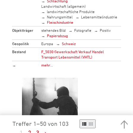
Schlachtung
Landwirtschaft (allgemein)
landwirtschaftliche Produkte
Nahrungsmittel
Lebensmittelindustrie
Fleischindustrie
Objektträger
stehendes Bild
Fotografie
Positiv
Papierabzug
Geopolitik
Europa
Schweiz
Bestand
F_5030 Gewerkschaft Verkauf Handel
Transport Lebensmittel (VHTL)
→
mehr…
Treffer 1–50 von 103
1
2
3
›