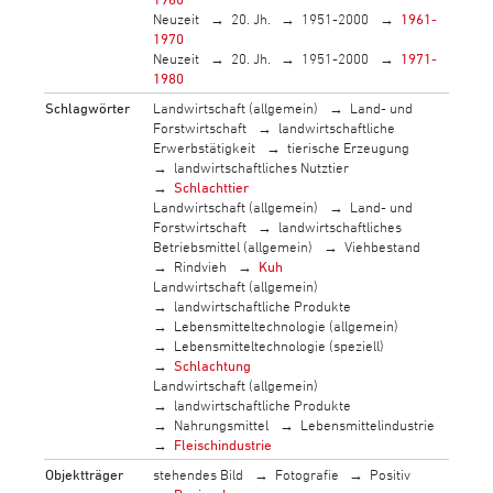
Neuzeit
20. Jh.
1951-2000
1961-
1970
Neuzeit
20. Jh.
1951-2000
1971-
1980
Schlagwörter
Landwirtschaft (allgemein)
Land- und
Forstwirtschaft
landwirtschaftliche
Erwerbstätigkeit
tierische Erzeugung
landwirtschaftliches Nutztier
Schlachttier
Landwirtschaft (allgemein)
Land- und
Forstwirtschaft
landwirtschaftliches
Betriebsmittel (allgemein)
Viehbestand
Rindvieh
Kuh
Landwirtschaft (allgemein)
landwirtschaftliche Produkte
Lebensmitteltechnologie (allgemein)
Lebensmitteltechnologie (speziell)
Schlachtung
Landwirtschaft (allgemein)
landwirtschaftliche Produkte
Nahrungsmittel
Lebensmittelindustrie
Fleischindustrie
Objektträger
stehendes Bild
Fotografie
Positiv