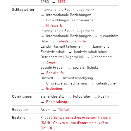
1980
1977
Schlagwörter
internationale Politik (allgemein)
internationale Beziehungen
Entwicklungszusammenarbeit
Hilfswerk
internationale Politik (allgemein)
internationale Beziehungen
humanitäre
Hilfe
Katastrophenhilfe
Landwirtschaft (allgemein)
Land- und
Forstwirtschaft
landwirtschaftliches
Betriebsmittel (allgemein)
Viehbestand
Ziege
soziale Fragen
sozialer Schutz
Sozialhilfe
Umwelt
Umweltschädigung
Umweltverschlechterung
Katastrophe
Erdbeben
Objektträger
stehendes Bild
Fotografie
Positiv
Papierabzug
Geopolitik
Asien
Türkei
Bestand
F_5025 Schweizerisches Arbeiterhilfswerk
(SAH) - Oeuvre suisse d'entraide ouvrière
(OSEO)