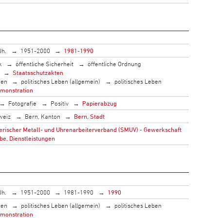
Jh.
1951-2000
1981-1990
k
öffentliche Sicherheit
öffentliche Ordnung
Staatsschutzakten
men
politisches Leben (allgemein)
politisches Leben
monstration
Fotografie
Positiv
Papierabzug
weiz
Bern, Kanton
Bern, Stadt
rischer Metall- und Uhrenarbeiterverband (SMUV) - Gewerkschaft
be, Dienstleistungen
Jh.
1951-2000
1981-1990
1990
men
politisches Leben (allgemein)
politisches Leben
monstration