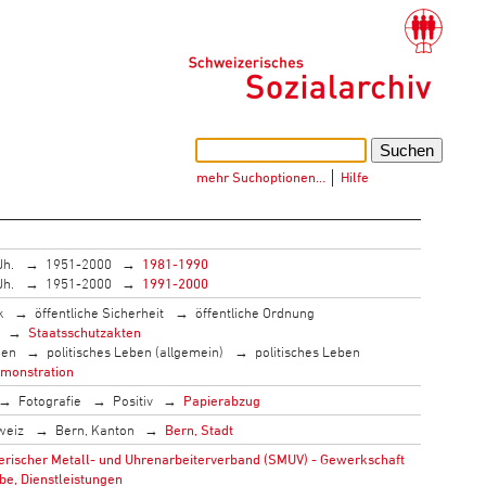
mehr Suchoptionen…
│
Hilfe
Jh.
1951-2000
1981-1990
Jh.
1951-2000
1991-2000
k
öffentliche Sicherheit
öffentliche Ordnung
Staatsschutzakten
men
politisches Leben (allgemein)
politisches Leben
monstration
Fotografie
Positiv
Papierabzug
weiz
Bern, Kanton
Bern, Stadt
rischer Metall- und Uhrenarbeiterverband (SMUV) - Gewerkschaft
be, Dienstleistungen