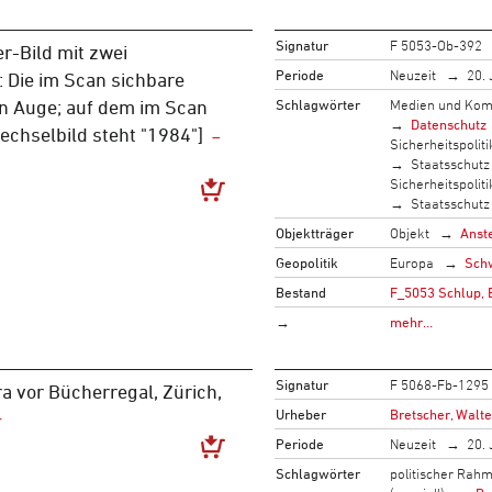
Signatur
F 5053-Ob-392
r-Bild mit zwei
Periode
Neuzeit
20. 
 Die im Scan sichbare
Schlagwörter
Medien und Kom
in Auge; auf dem im Scan
Datenschutz
chselbild steht "1984"]
Sicherheitspoliti
Staatsschutz
Sicherheitspoliti
Staatsschutz
Objektträger
Objekt
Anst
Geopolitik
Europa
Sch
Bestand
F_5053 Schlup, 
→
mehr…
Signatur
F 5068-Fb-1295
a vor Bücherregal, Zürich,
Urheber
Bretscher, Walte
Periode
Neuzeit
20. 
Schlagwörter
politischer Rah