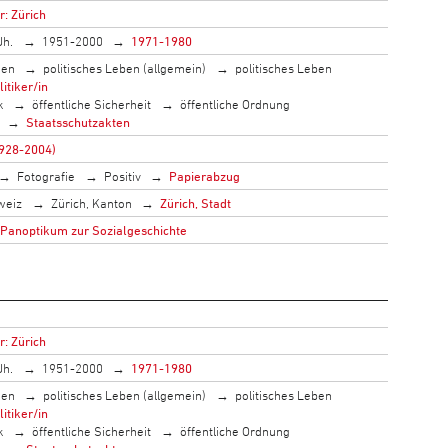
r: Zürich
Jh.
1951-2000
1971-1980
men
politisches Leben (allgemein)
politisches Leben
litiker/in
k
öffentliche Sicherheit
öffentliche Ordnung
Staatsschutzakten
1928-2004)
Fotografie
Positiv
Papierabzug
weiz
Zürich, Kanton
Zürich, Stadt
 Panoptikum zur Sozialgeschichte
r: Zürich
Jh.
1951-2000
1971-1980
men
politisches Leben (allgemein)
politisches Leben
litiker/in
k
öffentliche Sicherheit
öffentliche Ordnung