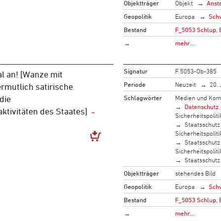
Objektträger
Objekt
Anst
Geopolitik
Europa
Sch
Bestand
F_5053 Schlup, 
→
mehr…
Signatur
F 5053-Ob-385
l an! [Wanze mit
Periode
Neuzeit
20. 
rmutlich satirische
Schlagwörter
Medien und Kom
die
Datenschutz
tivitäten des Staates]
Sicherheitspoliti
Staatsschutz
Sicherheitspoliti
Staatsschutz
Sicherheitspoliti
Staatsschutz
Objektträger
stehendes Bild
Geopolitik
Europa
Sch
Bestand
F_5053 Schlup, 
→
mehr…