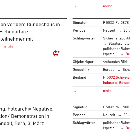
→
mehr…
Signatur
F 5032-Fc-0878
ion vor dem Bundeshaus in
Periode
Neuzeit
20. 
Fichenaffäre:
Schlagwörter
Sicherheitspoliti
teilnehmer mit
Staatsschutz
politischer Rah
(speziell)
De
Objektträger
stehendes Bild
Geopolitik
Europa
Sch
Bestand
F_5032 Schweize
Industrie, Gewer
→
mehr…
Signatur
F 5032-Nx-1508
g, Fotoarchiv Negative:
Periode
Neuzeit
20. 
on/ Demonstration in
Schlagwörter
politischer Rah
ndal), Bern, 3. März
(speziell)
De