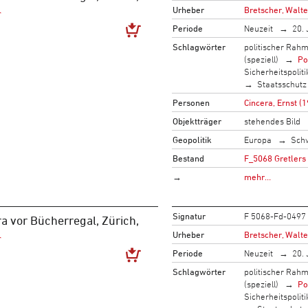
Urheber
Bretscher, Walte
Periode
Neuzeit
20. 
Schlagwörter
politischer Rah
(speziell)
Po
Sicherheitspoliti
Staatsschutz
Personen
Cincera, Ernst (
Objektträger
stehendes Bild
Geopolitik
Europa
Sch
Bestand
F_5068 Gretlers
→
mehr…
Signatur
F 5068-Fd-0497
a vor Bücherregal, Zürich,
Urheber
Bretscher, Walte
Periode
Neuzeit
20. 
Schlagwörter
politischer Rah
(speziell)
Po
Sicherheitspoliti