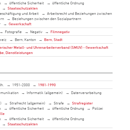
k
öffentliche Sicherheit
öffentliche Ordnung
Staatsschutzakten
eschäftigung und Arbeit
Arbeitsrecht und Beziehungen zwischen
ern
Beziehungen zwischen den Sozialpartnern
r
Gewerkschaft
Fotografie
Negativ
Filmnegativ
weiz
Bern, Kanton
Bern, Stadt
rischer Metall- und Uhrenarbeiterverband (SMUV) - Gewerkschaft
be, Dienstleistungen
Jh.
1951-2000
1981-1990
munikation
Informatik (allgemein)
Datenverarbeitung
)
Strafrecht (allgemein)
Strafe
Strafregister
k
öffentliche Sicherheit
öffentliche Ordnung
Polizei
lle
k
öffentliche Sicherheit
öffentliche Ordnung
Staatsschutzakten