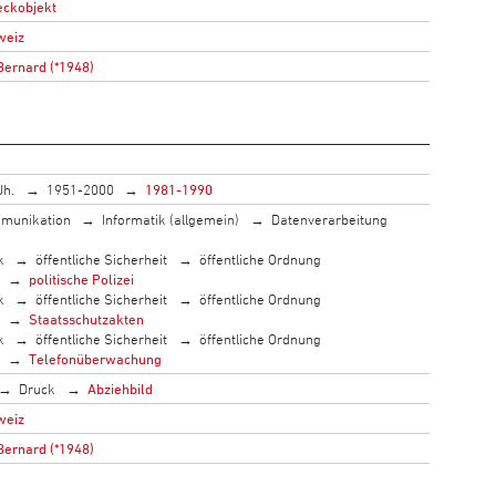
eckobjekt
weiz
Bernard (*1948)
Jh.
1951-2000
1981-1990
munikation
Informatik (allgemein)
Datenverarbeitung
k
öffentliche Sicherheit
öffentliche Ordnung
politische Polizei
k
öffentliche Sicherheit
öffentliche Ordnung
Staatsschutzakten
k
öffentliche Sicherheit
öffentliche Ordnung
Telefonüberwachung
Druck
Abziehbild
weiz
Bernard (*1948)