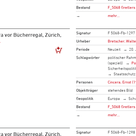
Bestand
F_5068 Gretlers
→
mehr…
Signatur
F 5068-Fb-1297
a vor Bücherregal, Zürich,
Urheber
Bretscher, Walte
Periode
Neuzeit
20. 
Schlagwörter
politischer Rah
(speziell)
Po
Sicherheitspoliti
Staatsschutz
Personen
Cincera, Ernst (
Objektträger
stehendes Bild
Geopolitik
Europa
Sch
Bestand
F_5068 Gretlers
→
mehr…
Signatur
F 5068-Fb-1298
a vor Bücherregal, Zürich,