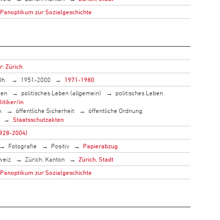
 Panoptikum zur Sozialgeschichte
r: Zürich
Jh.
1951-2000
1971-1980
men
politisches Leben (allgemein)
politisches Leben
litiker/in
k
öffentliche Sicherheit
öffentliche Ordnung
Staatsschutzakten
1928-2004)
Fotografie
Positiv
Papierabzug
weiz
Zürich, Kanton
Zürich, Stadt
 Panoptikum zur Sozialgeschichte