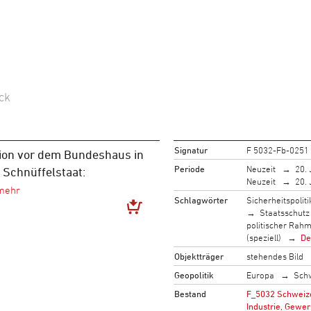
ck
Signatur
F 5032-Fb-0251
ion vor dem Bundeshaus in
Periode
Neuzeit
20. 
 Schnüffelstaat:
Neuzeit
20. 
Schlagwörter
Sicherheitspoliti
Staatsschutz
politischer Rah
(speziell)
De
Objektträger
stehendes Bild
Geopolitik
Europa
Sch
Bestand
F_5032 Schweize
Industrie, Gewer