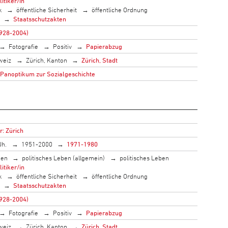
litiker/in
k
öffentliche Sicherheit
öffentliche Ordnung
Staatsschutzakten
1928-2004)
Fotografie
Positiv
Papierabzug
weiz
Zürich, Kanton
Zürich, Stadt
 Panoptikum zur Sozialgeschichte
r: Zürich
Jh.
1951-2000
1971-1980
men
politisches Leben (allgemein)
politisches Leben
litiker/in
k
öffentliche Sicherheit
öffentliche Ordnung
Staatsschutzakten
1928-2004)
Fotografie
Positiv
Papierabzug
weiz
Zürich, Kanton
Zürich, Stadt