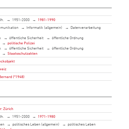
Jh.
1951-2000
1981-1990
munikation
Informatik (allgemein)
Datenverarbeitung
k
öffentliche Sicherheit
öffentliche Ordnung
politische Polizei
k
öffentliche Sicherheit
öffentliche Ordnung
Staatsschutzakten
eckobjekt
weiz
Bernard (*1948)
r: Zürich
Jh.
1951-2000
1971-1980
men
politisches Leben (allgemein)
politisches Leben