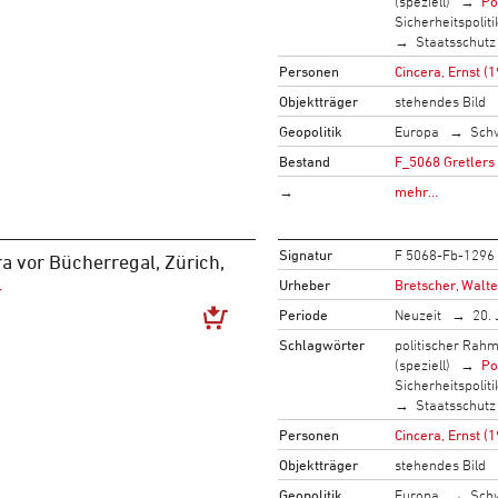
(speziell)
Po
Sicherheitspoliti
Staatsschutz
Personen
Cincera, Ernst (
Objektträger
stehendes Bild
Geopolitik
Europa
Sch
Bestand
F_5068 Gretlers
→
mehr…
Signatur
F 5068-Fb-1296
a vor Bücherregal, Zürich,
Urheber
Bretscher, Walte
Periode
Neuzeit
20. 
Schlagwörter
politischer Rah
(speziell)
Po
Sicherheitspoliti
Staatsschutz
Personen
Cincera, Ernst (
Objektträger
stehendes Bild
Geopolitik
Europa
Sch