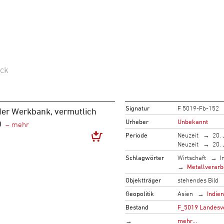
ck
Signatur
F 5019-Fb-152
er Werkbank, vermutlich
Urheber
Unbekannt
0
Periode
Neuzeit
20. 
Neuzeit
20. 
Schlagwörter
Wirtschaft
I
Metallverarb
Objektträger
stehendes Bild
Geopolitik
Asien
Indie
Bestand
F_5019 Landesve
→
mehr…