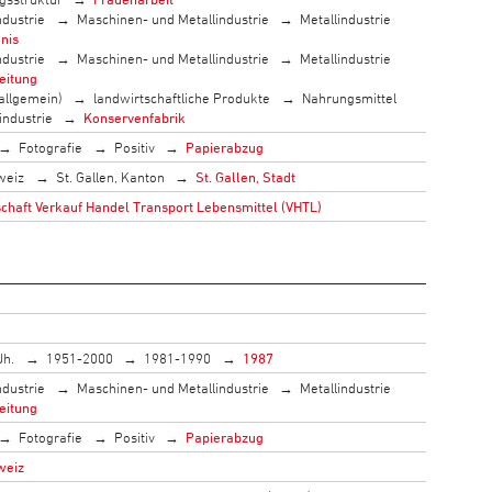
ndustrie
Maschinen- und Metallindustrie
Metallindustrie
nis
ndustrie
Maschinen- und Metallindustrie
Metallindustrie
eitung
allgemein)
landwirtschaftliche Produkte
Nahrungsmittel
industrie
Konservenfabrik
Fotografie
Positiv
Papierabzug
weiz
St. Gallen, Kanton
St. Gallen, Stadt
haft Verkauf Handel Transport Lebensmittel (VHTL)
Jh.
1951-2000
1981-1990
1987
ndustrie
Maschinen- und Metallindustrie
Metallindustrie
eitung
Fotografie
Positiv
Papierabzug
weiz