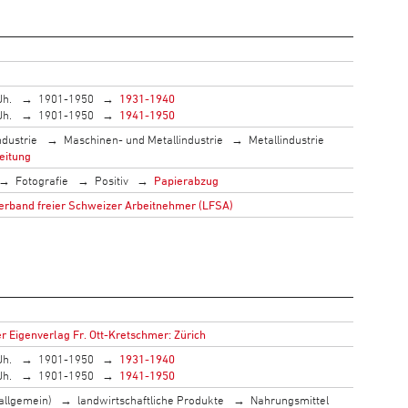
Jh.
1901-1950
1931-1940
Jh.
1901-1950
1941-1950
ndustrie
Maschinen- und Metallindustrie
Metallindustrie
eitung
Fotografie
Positiv
Papierabzug
rband freier Schweizer Arbeitnehmer (LFSA)
 Eigenverlag Fr. Ott-Kretschmer: Zürich
Jh.
1901-1950
1931-1940
Jh.
1901-1950
1941-1950
allgemein)
landwirtschaftliche Produkte
Nahrungsmittel