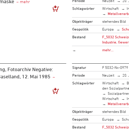
Periode
Neuzeit
20. 
zmaske
Schlagwörter
Wirtschaft
I
Metallverarb
Objektträger
stehendes Bild
Geopolitik
Europa
Sch
Bestand
F_5032 Schweize
Industrie, Gewer
→
mehr…
Signatur
F 5032-Nx-0979
g, Fotoarchiv Negative:
Periode
Neuzeit
20. 
aselland, 12. Mai 1985
Schlagwörter
Wirtschaft
B
den Sozialpartn
Sozialpartne
Wirtschaft
I
Metallverarb
Objektträger
stehendes Bild
Geopolitik
Europa
Sch
Bestand
F_5032 Schweize