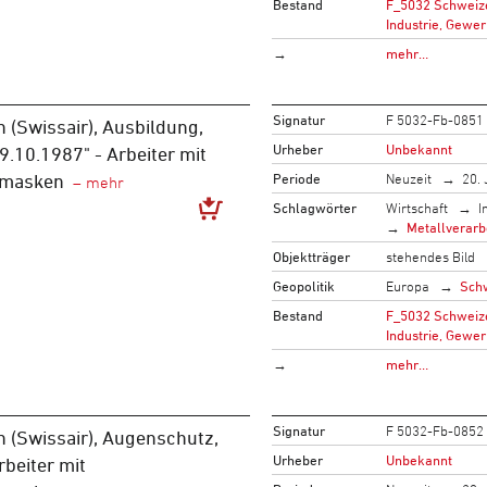
Bestand
F_5032 Schweize
Industrie, Gewer
→
mehr…
Signatur
F 5032-Fb-0851
 (Swissair), Ausbildung,
Urheber
Unbekannt
.10.1987" - Arbeiter mit
Periode
Neuzeit
20. 
zmasken
Schlagwörter
Wirtschaft
I
Metallverarb
Objektträger
stehendes Bild
Geopolitik
Europa
Sch
Bestand
F_5032 Schweize
Industrie, Gewer
→
mehr…
Signatur
F 5032-Fb-0852
 (Swissair), Augenschutz,
Urheber
Unbekannt
rbeiter mit