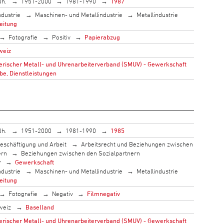
Jh.
1951-2000
1981-1990
1987
ndustrie
Maschinen- und Metallindustrie
Metallindustrie
eitung
Fotografie
Positiv
Papierabzug
weiz
rischer Metall- und Uhrenarbeiterverband (SMUV) - Gewerkschaft
be, Dienstleistungen
Jh.
1951-2000
1981-1990
1985
eschäftigung und Arbeit
Arbeitsrecht und Beziehungen zwischen
ern
Beziehungen zwischen den Sozialpartnern
r
Gewerkschaft
ndustrie
Maschinen- und Metallindustrie
Metallindustrie
eitung
Fotografie
Negativ
Filmnegativ
weiz
Baselland
rischer Metall- und Uhrenarbeiterverband (SMUV) - Gewerkschaft