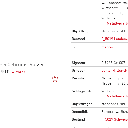
Lebensmittel
Wirtschaft
B
Beschäftigun
Wirtschaft
I
Metallverarb
Objektträger
stehendes Bild
Bestand
F_5019 Landesve
→
mehr…
Signatur
F 5027-Gx-007
rei Gebrüder Sulzer,
Urheber
Lunte, H.: Zürich
 1910
Periode
Neuzeit
20. 
Neuzeit
20. 
Schlagwörter
Wirtschaft
I
Metallverarb
Objektträger
stehendes Bild
Geopolitik
Europa
Sch
Bestand
F_5027 Schweize
→
mehr…