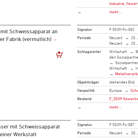
Industrie, Gewer
→
mehr…
Signatur
F 5039-Fc-082
 mit Schweissapparat an
Periode
Neuzeit
20. 
ner Fabrik (vermutlich)
Neuzeit
20. 
Schlagwörter
Wirtschaft
B
den Sozialpartn
Sozialpartne
Wirtschaft
I
Metallverarb
Objektträger
stehendes Bild
Geopolitik
Europa
Sch
Bestand
F_5039 Gewerksc
→
mehr…
Signatur
F 5039-Fc-087
ser mit Schweissapparat
Periode
Neuzeit
20. 
 einer Werkstatt