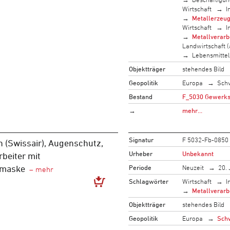
Wirtschaft
I
Metallerzeug
Wirtschaft
I
Metallverarb
Landwirtschaft (
Lebensmittel
Objektträger
stehendes Bild
Geopolitik
Europa
Sch
Bestand
F_5030 Gewerksc
→
mehr…
Signatur
F 5032-Fb-0850
 (Swissair), Augenschutz,
Urheber
Unbekannt
rbeiter mit
Periode
Neuzeit
20. 
zmaske
Schlagwörter
Wirtschaft
I
Metallverarb
Objektträger
stehendes Bild
Geopolitik
Europa
Sch