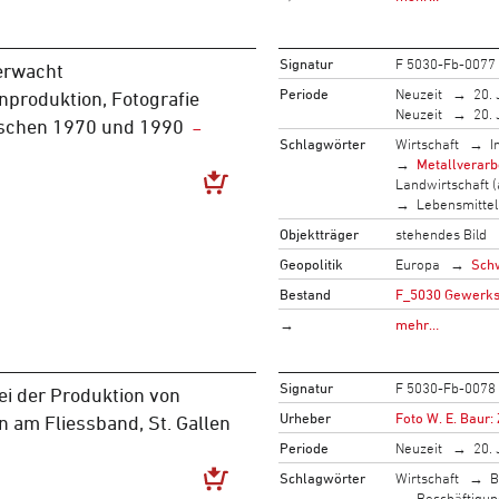
Signatur
F 5030-Fb-0077
erwacht
Periode
Neuzeit
20. 
produktion, Fotografie
Neuzeit
20. 
schen 1970 und 1990
Schlagwörter
Wirtschaft
I
Metallverarb
Landwirtschaft (
Lebensmittel
Objektträger
stehendes Bild
Geopolitik
Europa
Sch
Bestand
F_5030 Gewerksc
→
mehr…
Signatur
F 5030-Fb-0078
ei der Produktion von
Urheber
Foto W. E. Baur:
 am Fliessband, St. Gallen
Periode
Neuzeit
20. 
Schlagwörter
Wirtschaft
B
Beschäftigun