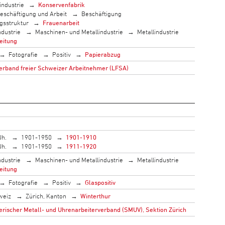
industrie
Konservenfabrik
eschäftigung und Arbeit
Beschäftigung
gsstruktur
Frauenarbeit
ndustrie
Maschinen- und Metallindustrie
Metallindustrie
eitung
Fotografie
Positiv
Papierabzug
rband freier Schweizer Arbeitnehmer (LFSA)
Jh.
1901-1950
1901-1910
Jh.
1901-1950
1911-1920
ndustrie
Maschinen- und Metallindustrie
Metallindustrie
eitung
Fotografie
Positiv
Glaspositiv
weiz
Zürich, Kanton
Winterthur
rischer Metall- und Uhrenarbeiterverband (SMUV), Sektion Zürich