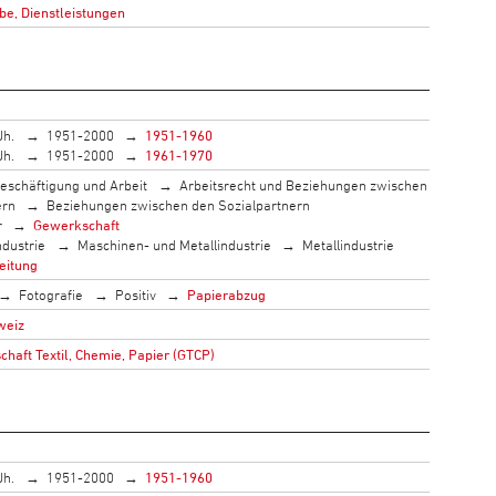
be, Dienstleistungen
Jh.
1951-2000
1951-1960
Jh.
1951-2000
1961-1970
eschäftigung und Arbeit
Arbeitsrecht und Beziehungen zwischen
ern
Beziehungen zwischen den Sozialpartnern
r
Gewerkschaft
ndustrie
Maschinen- und Metallindustrie
Metallindustrie
eitung
Fotografie
Positiv
Papierabzug
weiz
haft Textil, Chemie, Papier (GTCP)
Jh.
1951-2000
1951-1960