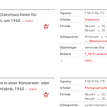
Signatur
F 5019-Fb-172
 Stanzmaschinen für
Urheber
Unbekannt
n, um 1940
Periode
Neuzeit
20. 
Neuzeit
20. 
Schlagwörter
Wirtschaft
I
Metallverarb
Objektträger
stehendes Bild
Bestand
F_5019 Landesve
→
mehr…
Signatur
F 5019-Fb-175
en in einer Konserven- oder
Urheber
Photographischer
fabrik, 1940
Periode
Neuzeit
20. 
Neuzeit
20. 
Schlagwörter
Landwirtschaft (