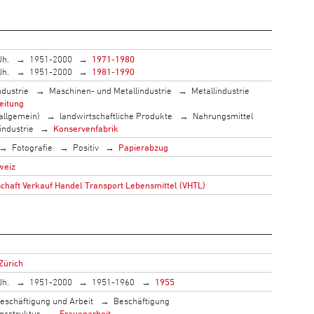
Jh.
1951-2000
1971-1980
Jh.
1951-2000
1981-1990
ndustrie
Maschinen- und Metallindustrie
Metallindustrie
eitung
allgemein)
landwirtschaftliche Produkte
Nahrungsmittel
industrie
Konservenfabrik
Fotografie
Positiv
Papierabzug
weiz
haft Verkauf Handel Transport Lebensmittel (VHTL)
 Zürich
Jh.
1951-2000
1951-1960
1955
eschäftigung und Arbeit
Beschäftigung
gsstruktur
Frauenarbeit