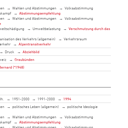
men
Wahlen und Abstimmungen
Volksabstimmung
skampf
Abstimmungsempfehlung
men
Wahlen und Abstimmungen
Volksabstimmung
e
eltschädigung
Umweltbelastung
Verschmutzung durch das
anisation des Verkehrs (allgemein)
Verkehrsraum
erkehr
Alpentransitverkehr
Druck
Abziehbild
weiz
Graubünden
Bernard (*1948)
Jh.
1951-2000
1991-2000
1994
men
politisches Leben (allgemein)
politische Ideologie
men
Wahlen und Abstimmungen
Volksabstimmung
skampf
Abstimmungsempfehlung
men
Wahlen und Abstimmungen
Volksabstimmung