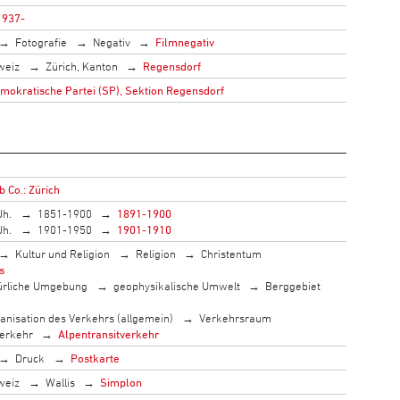
1937-
Fotografie
Negativ
Filmnegativ
weiz
Zürich, Kanton
Regensdorf
mokratische Partei (SP), Sektion Regensdorf
b Co.: Zürich
Jh.
1851-1900
1891-1900
Jh.
1901-1950
1901-1910
Kultur und Religion
Religion
Christentum
s
ürliche Umgebung
geophysikalische Umwelt
Berggebiet
anisation des Verkehrs (allgemein)
Verkehrsraum
erkehr
Alpentransitverkehr
Druck
Postkarte
weiz
Wallis
Simplon