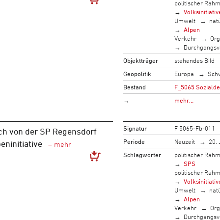
politischer Rah
Volksinitiativ
Umwelt
nat
Alpen
Verkehr
Org
Durchgangsv
Objektträger
stehendes Bild
Geopolitik
Europa
Sch
Bestand
F_5065 Sozialde
→
mehr…
Signatur
F 5065-Fb-011
ch von der SP Regensdorf
Periode
Neuzeit
20. 
peninitiative
Schlagwörter
politischer Rah
SPS
politischer Rah
Volksinitiativ
Umwelt
nat
Alpen
Verkehr
Org
Durchgangsv