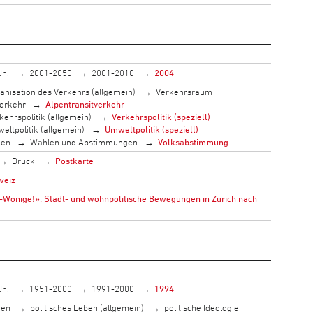
Jh.
2001-2050
2001-2010
2004
anisation des Verkehrs (allgemein)
Verkehrsraum
erkehr
Alpentransitverkehr
kehrspolitik (allgemein)
Verkehrspolitik (speziell)
eltpolitik (allgemein)
Umweltpolitik (speziell)
men
Wahlen und Abstimmungen
Volksabstimmung
Druck
Postkarte
weiz
onige!»: Stadt- und wohnpolitische Bewegungen in Zürich nach
Jh.
1951-2000
1991-2000
1994
men
politisches Leben (allgemein)
politische Ideologie