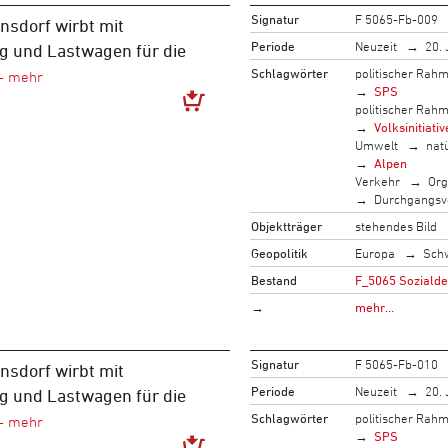
Signatur
F 5065-Fb-009
nsdorf wirbt mit
Periode
Neuzeit
20. 
g und Lastwagen für die
Schlagwörter
politischer Rah
SPS
politischer Rah
Volksinitiativ
Umwelt
nat
Alpen
Verkehr
Org
Durchgangsv
Objektträger
stehendes Bild
Geopolitik
Europa
Sch
Bestand
F_5065 Sozialde
→
mehr…
Signatur
F 5065-Fb-010
nsdorf wirbt mit
Periode
Neuzeit
20. 
g und Lastwagen für die
Schlagwörter
politischer Rah
SPS