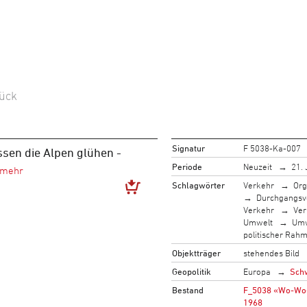
ück
Signatur
F 5038-Ka-007
ssen die Alpen glühen -
Periode
Neuzeit
21. 
Schlagwörter
Verkehr
Org
Durchgangsv
Verkehr
Ver
Umwelt
Umw
politischer Rah
Objektträger
stehendes Bild
Geopolitik
Europa
Sch
Bestand
F_5038 «Wo-Wo-W
1968