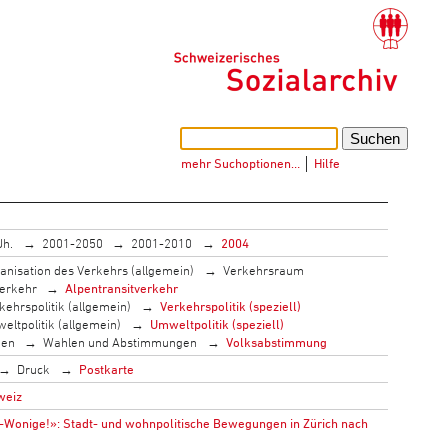
mehr Suchoptionen…
│
Hilfe
Jh.
2001-2050
2001-2010
2004
anisation des Verkehrs (allgemein)
Verkehrsraum
erkehr
Alpentransitverkehr
kehrspolitik (allgemein)
Verkehrspolitik (speziell)
eltpolitik (allgemein)
Umweltpolitik (speziell)
men
Wahlen und Abstimmungen
Volksabstimmung
Druck
Postkarte
weiz
onige!»: Stadt- und wohnpolitische Bewegungen in Zürich nach