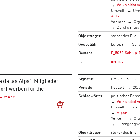
Volksinitiativ
Umwelt
Umw
Auto
Verkehr
Org
Durchgangsv
Objektträger
stehendes Bild
Geopolitik
Europa
Sch
Bestand
F_5053 Schlup, 
→
mehr…
Signatur
F 5065-Fb-007
va da las Alps"; Mitglieder
Periode
Neuzeit
20. 
orf werben für die
Schlagwörter
politischer Rah
Volksinitiativ
Umwelt
nat
Alpen
Verkehr
Org
Durchgangsv
Objektträger
stehendes Bild