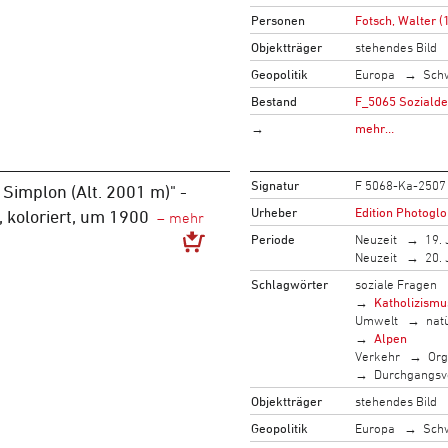
Personen
Fotsch, Walter (
Objektträger
stehendes Bild
Geopolitik
Europa
Sch
Bestand
F_5065 Sozialde
→
mehr…
Signatur
F 5068-Ka-2507
 Simplon (Alt. 2001 m)" -
Urheber
Edition Photoglo
 koloriert, um 1900
Periode
Neuzeit
19. 
Neuzeit
20. 
Schlagwörter
soziale Fragen
Katholizismu
Umwelt
nat
Alpen
Verkehr
Org
Durchgangsv
Objektträger
stehendes Bild
Geopolitik
Europa
Sch