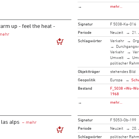
→
mehr…
Signatur
F 5038-Ka-016
rm up - feel the heat -
Periode
Neuzeit
21. 
Schlagwörter
Verkehr
Org
Durchgangsv
Verkehr
Ver
Umwelt
Umw
politischer Rah
Objektträger
stehendes Bild
Geopolitik
Europa
Sch
Bestand
F_5038 «Wo-Wo-W
1968
→
mehr…
Signatur
F 5053-Ob-199
 las alps
Periode
Neuzeit
20. 
Schlagwörter
politischer Rah