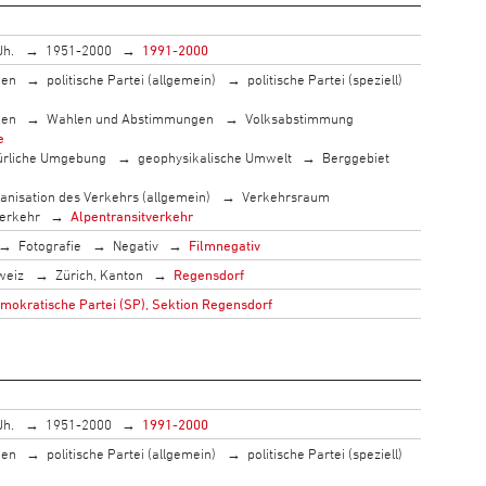
Jh.
1951-2000
1991-2000
men
politische Partei (allgemein)
politische Partei (speziell)
men
Wahlen und Abstimmungen
Volksabstimmung
e
ürliche Umgebung
geophysikalische Umwelt
Berggebiet
anisation des Verkehrs (allgemein)
Verkehrsraum
erkehr
Alpentransitverkehr
Fotografie
Negativ
Filmnegativ
weiz
Zürich, Kanton
Regensdorf
mokratische Partei (SP), Sektion Regensdorf
Jh.
1951-2000
1991-2000
men
politische Partei (allgemein)
politische Partei (speziell)