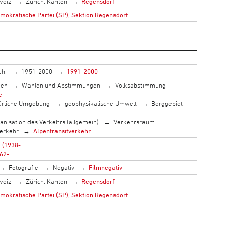
weiz
Zürich, Kanton
Regensdorf
mokratische Partei (SP), Sektion Regensdorf
Jh.
1951-2000
1991-2000
men
Wahlen und Abstimmungen
Volksabstimmung
e
ürliche Umgebung
geophysikalische Umwelt
Berggebiet
anisation des Verkehrs (allgemein)
Verkehrsraum
erkehr
Alpentransitverkehr
a (1938-
962-
Fotografie
Negativ
Filmnegativ
weiz
Zürich, Kanton
Regensdorf
mokratische Partei (SP), Sektion Regensdorf