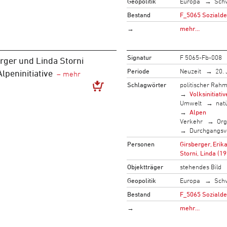
Geopolitik
Europa
Sch
Bestand
F_5065 Sozialde
→
mehr…
Signatur
F 5065-Fb-008
erger und Linda Storni
Periode
Neuzeit
20. 
lpeninitiative
Schlagwörter
politischer Rah
Volksinitiativ
Umwelt
nat
Alpen
Verkehr
Org
Durchgangsv
Personen
Girsberger, Erik
Storni, Linda (1
Objektträger
stehendes Bild
Geopolitik
Europa
Sch
Bestand
F_5065 Sozialde
→
mehr…