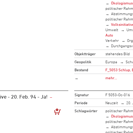
Ökologismus
politischer Rah
Abstimmung
politischer Rah
Volksinitiativ
Umwelt
Umw
Auto
Verkehr
Org
Durchgangsv
Objektträger
stehendes Bild
Geopolitik
Europa
Sch
Bestand
F_5053 Schlup, 
→
mehr…
Signatur
F 5053-Oc-016
ive - 20. Feb. 94 - Ja!
Periode
Neuzeit
20. 
Schlagwörter
politischer Rah
Ökologismus
politischer Rah
Abstimmung
politischer Rah