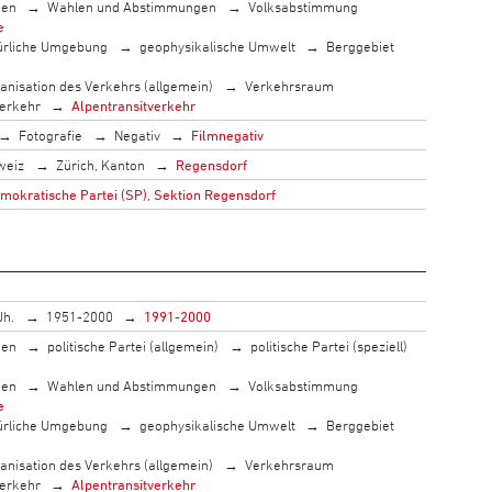
men
Wahlen und Abstimmungen
Volksabstimmung
e
ürliche Umgebung
geophysikalische Umwelt
Berggebiet
anisation des Verkehrs (allgemein)
Verkehrsraum
erkehr
Alpentransitverkehr
Fotografie
Negativ
Filmnegativ
weiz
Zürich, Kanton
Regensdorf
mokratische Partei (SP), Sektion Regensdorf
Jh.
1951-2000
1991-2000
men
politische Partei (allgemein)
politische Partei (speziell)
men
Wahlen und Abstimmungen
Volksabstimmung
e
ürliche Umgebung
geophysikalische Umwelt
Berggebiet
anisation des Verkehrs (allgemein)
Verkehrsraum
erkehr
Alpentransitverkehr