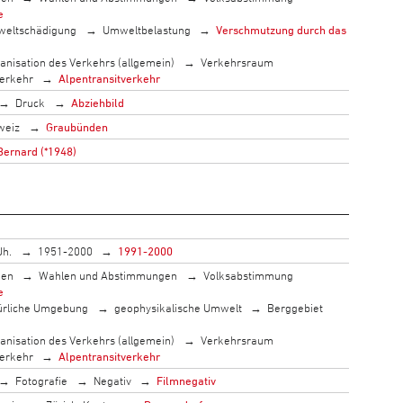
e
eltschädigung
Umweltbelastung
Verschmutzung durch das
anisation des Verkehrs (allgemein)
Verkehrsraum
erkehr
Alpentransitverkehr
Druck
Abziehbild
weiz
Graubünden
Bernard (*1948)
Jh.
1951-2000
1991-2000
men
Wahlen und Abstimmungen
Volksabstimmung
e
ürliche Umgebung
geophysikalische Umwelt
Berggebiet
anisation des Verkehrs (allgemein)
Verkehrsraum
erkehr
Alpentransitverkehr
Fotografie
Negativ
Filmnegativ