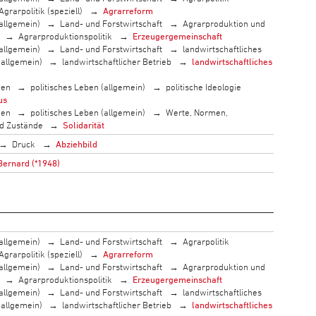
Agrarpolitik (speziell)
Agrarreform
allgemein)
Land- und Forstwirtschaft
Agrarproduktion und
Agrarproduktionspolitik
Erzeugergemeinschaft
allgemein)
Land- und Forstwirtschaft
landwirtschaftliches
(allgemein)
landwirtschaftlicher Betrieb
landwirtschaftliches
men
politisches Leben (allgemein)
politische Ideologie
us
men
politisches Leben (allgemein)
Werte, Normen,
nd Zustände
Solidarität
Druck
Abziehbild
Bernard (*1948)
allgemein)
Land- und Forstwirtschaft
Agrarpolitik
Agrarpolitik (speziell)
Agrarreform
allgemein)
Land- und Forstwirtschaft
Agrarproduktion und
Agrarproduktionspolitik
Erzeugergemeinschaft
allgemein)
Land- und Forstwirtschaft
landwirtschaftliches
(allgemein)
landwirtschaftlicher Betrieb
landwirtschaftliches