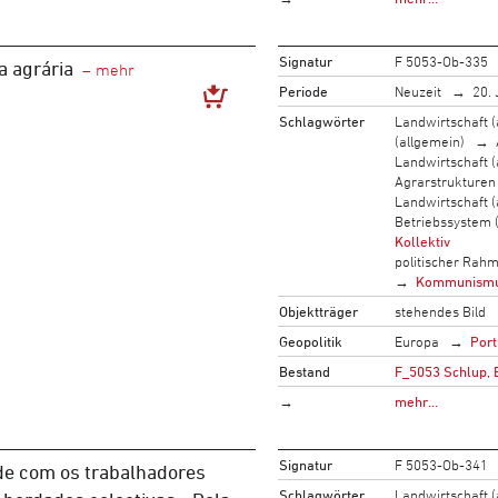
Signatur
F 5053-Ob-335
a agrária
Periode
Neuzeit
20. 
Schlagwörter
Landwirtschaft (
(allgemein)
Landwirtschaft (
Agrarstrukturen
Landwirtschaft (
Betriebssystem 
Kollektiv
politischer Rah
Kommunism
Objektträger
stehendes Bild
Geopolitik
Europa
Port
Bestand
F_5053 Schlup, 
→
mehr…
Signatur
F 5053-Ob-341
de com os trabalhadores
Schlagwörter
Landwirtschaft (