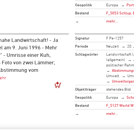
Geopolitik
Europa
Port
Bestand
F_5053 Schlup, 
→
mehr…
Signatur
F Pe-1257
nahe Landwirtschaft! - Ja
Periode
Neuzeit
20. 
l am 9. Juni 1996 - Mehr
Schlagwörter
Landwirtschaft (
 - Umrisse einer Kuh,
(allgemein)
in Foto von zwei Lämmer;
politischer Rah
 Abstimmung vom
Abstimmung
Umwelt
Umw
Umweltorgan
Objektträger
stehendes Bild
Geopolitik
Europa
Sch
Bestand
F_5127 World Wi
→
mehr…