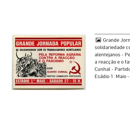
Grande Jorn
solidariedade c
alentejanos - P
a reacção e o f
Cunhal - Partid
Esádio 1. Maio -