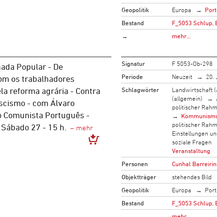
Geopolitik
Europa
Port
Bestand
F_5053 Schlup, 
→
mehr…
Signatur
F 5053-Ob-298
ada Popular - De
Periode
Neuzeit
20. 
om os trabalhadores
Schlagwörter
Landwirtschaft (
ela reforma agrária - Contra
(allgemein)
ascismo - com Álvaro
politischer Rah
o Comunista Português -
Kommunism
politischer Rah
 Sábado 27 - 15 h.
Einstellungen u
soziale Fragen
Veranstaltung
Personen
Cunhal Barreiri
Objektträger
stehendes Bild
Geopolitik
Europa
Port
Bestand
F_5053 Schlup, 
→
mehr…