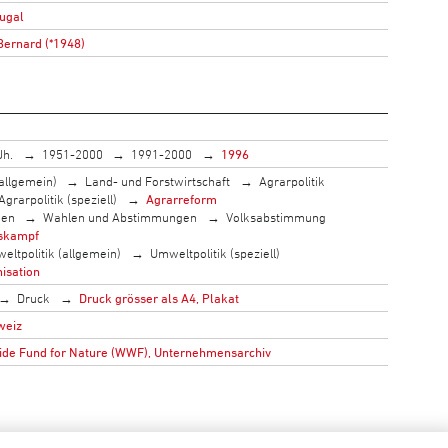
ugal
Bernard (*1948)
Jh.
1951-2000
1991-2000
1996
allgemein)
Land- und Forstwirtschaft
Agrarpolitik
Agrarpolitik (speziell)
Agrarreform
men
Wahlen und Abstimmungen
Volksabstimmung
skampf
eltpolitik (allgemein)
Umweltpolitik (speziell)
isation
Druck
Druck grösser als A4, Plakat
weiz
de Fund for Nature (WWF), Unternehmensarchiv