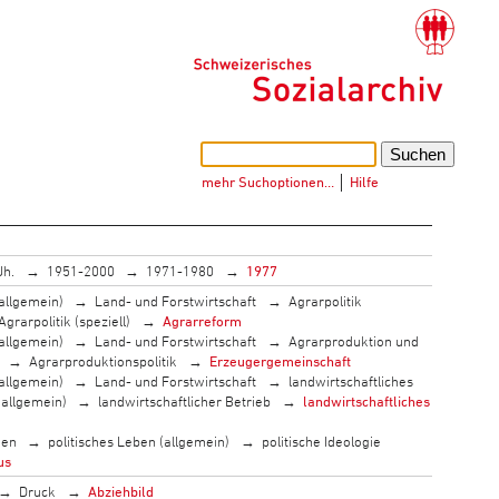
mehr Suchoptionen…
│
Hilfe
Jh.
1951-2000
1971-1980
1977
allgemein)
Land- und Forstwirtschaft
Agrarpolitik
Agrarpolitik (speziell)
Agrarreform
allgemein)
Land- und Forstwirtschaft
Agrarproduktion und
Agrarproduktionspolitik
Erzeugergemeinschaft
allgemein)
Land- und Forstwirtschaft
landwirtschaftliches
(allgemein)
landwirtschaftlicher Betrieb
landwirtschaftliches
men
politisches Leben (allgemein)
politische Ideologie
us
Druck
Abziehbild