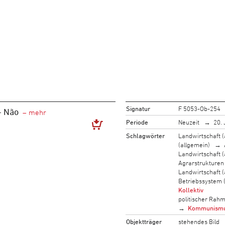
Signatur
F 5053-Ob-254
- Não
Periode
Neuzeit
20. 
Schlagwörter
Landwirtschaft (
(allgemein)
Landwirtschaft (
Agrarstrukturen
Landwirtschaft (
Betriebssystem 
Kollektiv
politischer Rah
Kommunism
Objektträger
stehendes Bild