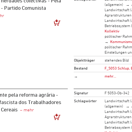
 herdades colectivas - Pela
(allgemein)
 - Partido Comunista
Landwirtschaft (
Agrarstrukturen
Landwirtschaft (
Betriebssystem 
Kollektiv
politischer Rah
Kommunism
politischer Rah
Einstellungen u
Objektträger
stehendes Bild
Bestand
F_5053 Schlup, 
→
mehr…
Signatur
F 5053-Ob-342
nte pela reforma agrária -
Schlagwörter
Landwirtschaft (
fascista dos Trabalhadores
(allgemein)
 Cereais
Landwirtschaft (
Agrarstrukturen
Landwirtschaft (
Betriebssystem 