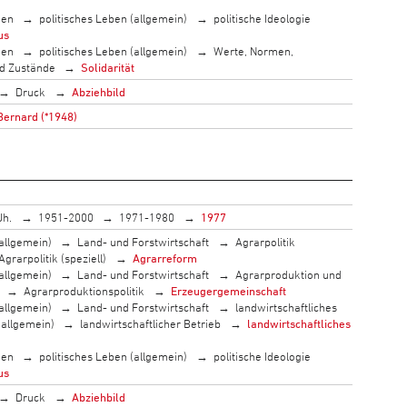
men
politisches Leben (allgemein)
politische Ideologie
us
men
politisches Leben (allgemein)
Werte, Normen,
nd Zustände
Solidarität
Druck
Abziehbild
Bernard (*1948)
Jh.
1951-2000
1971-1980
1977
allgemein)
Land- und Forstwirtschaft
Agrarpolitik
Agrarpolitik (speziell)
Agrarreform
allgemein)
Land- und Forstwirtschaft
Agrarproduktion und
Agrarproduktionspolitik
Erzeugergemeinschaft
allgemein)
Land- und Forstwirtschaft
landwirtschaftliches
(allgemein)
landwirtschaftlicher Betrieb
landwirtschaftliches
men
politisches Leben (allgemein)
politische Ideologie
us
Druck
Abziehbild