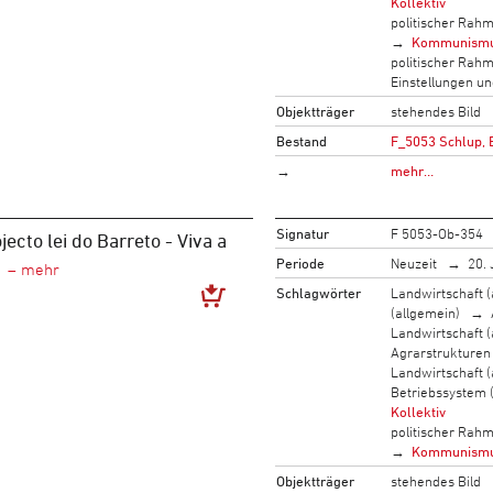
Kollektiv
politischer Rah
Kommunism
politischer Rah
Einstellungen u
Objektträger
stehendes Bild
Bestand
F_5053 Schlup, 
→
mehr…
Signatur
F 5053-Ob-354
jecto lei do Barreto - Viva a
Periode
Neuzeit
20. 
Schlagwörter
Landwirtschaft (
(allgemein)
Landwirtschaft (
Agrarstrukturen
Landwirtschaft (
Betriebssystem 
Kollektiv
politischer Rah
Kommunism
Objektträger
stehendes Bild