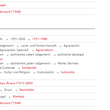
ugal
Bernard (*1948)
Jh.
1951-2000
1971-1980
allgemein)
Land- und Forstwirtschaft
Agrarpolitik
Agrarpolitik (speziell)
Agrarreform
men
politisches Leben (allgemein)
politische Ideologie
us
men
politisches Leben (allgemein)
Werte, Normen,
nd Zustände
Solidarität
Kultur und Religion
Kulturpolitik
kulturelle
nhas, Álvaro (1913-2005)
Druck
Abziehbild
ugal
Alentejo
Bernard (*1948)