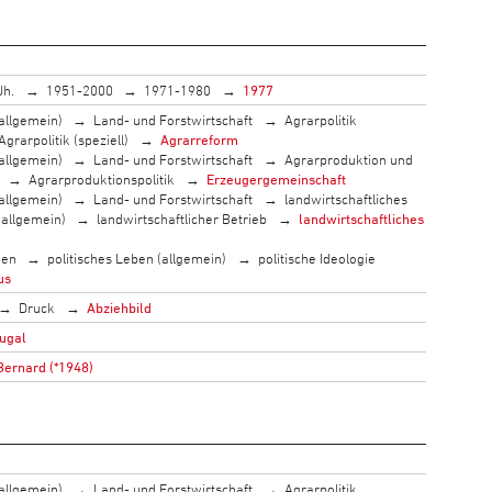
Jh.
1951-2000
1971-1980
1977
allgemein)
Land- und Forstwirtschaft
Agrarpolitik
Agrarpolitik (speziell)
Agrarreform
allgemein)
Land- und Forstwirtschaft
Agrarproduktion und
Agrarproduktionspolitik
Erzeugergemeinschaft
allgemein)
Land- und Forstwirtschaft
landwirtschaftliches
(allgemein)
landwirtschaftlicher Betrieb
landwirtschaftliches
men
politisches Leben (allgemein)
politische Ideologie
us
Druck
Abziehbild
ugal
Bernard (*1948)
allgemein)
Land- und Forstwirtschaft
Agrarpolitik