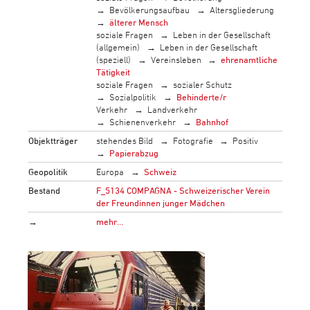
Bevölkerungsaufbau
Altersgliederung
älterer Mensch
soziale Fragen
Leben in der Gesellschaft
(allgemein)
Leben in der Gesellschaft
(speziell)
Vereinsleben
ehrenamtliche
Tätigkeit
soziale Fragen
sozialer Schutz
Sozialpolitik
Behinderte/r
Verkehr
Landverkehr
Schienenverkehr
Bahnhof
Objektträger
stehendes Bild
Fotografie
Positiv
Papierabzug
Geopolitik
Europa
Schweiz
Bestand
F_5134 COMPAGNA - Schweizerischer Verein
der Freundinnen junger Mädchen
→
mehr…