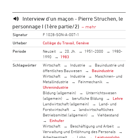
Interview d'un maçon - Pierre Struchen, le
personnage I (1ère partie/2)
Signatur
F 1028-SON-A-007-1
Urheber
Collège du Travail, Genève
Periode
Neuzeit
20. Jh.
1951-2000
1980-
1990
1983
Schlagwörter
Wirtschaft
Industrie
Bauindustrie und
öffentliches Bauwesen
Bauindustrie
Wirtschaft
Industrie
Maschinen- und
Metallindustrie
Feinmechanik
Uhrenindustrie
Bildung (allgemein)
Unterrichtswesen
(allgemein)
berufliche Bildung
Lehre
Landwirtschaft (allgemein)
Land- und
Forstwirtschaft
landwirtschaftliches
Betriebsmittel (allgemein)
Viehbestand
Einhufer
Wirtschaft
Beschäftigung und Arbeit
Verwaltung und Entlöhnung des Personals
Arbeitsentgelt
Lohn
Leistungslohn