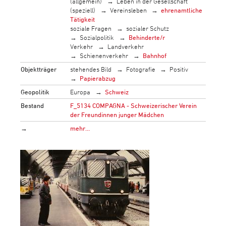
(allgemein)
Leben in der Gesellschaft
(speziell)
Vereinsleben
ehrenamtliche
Tätigkeit
soziale Fragen
sozialer Schutz
Sozialpolitik
Behinderte/r
Verkehr
Landverkehr
Schienenverkehr
Bahnhof
Objektträger
stehendes Bild
Fotografie
Positiv
Papierabzug
Geopolitik
Europa
Schweiz
Bestand
F_5134 COMPAGNA - Schweizerischer Verein
der Freundinnen junger Mädchen
→
mehr…