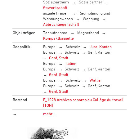
Sozialpartnern
Sozialpartner
Gewerkschaft
soziale Fragen
Raumplanung und
Wohnungswesen
Wohnung
Abbruchliegenschaft
Objektträger
Tonaufnahme
Magnetband
Kompaktkassette
Geopolitik
Europa
Schweiz
Jura, Kanton
Europa
Schweiz
Genf, Kanton
Genf, Stadt
Europa
Italien
Europa
Schweiz
Genf, Kanton
Genf, Stadt
Europa
Schweiz
Wallis
Europa
Schweiz
Genf, Kanton
Genf, Stadt
Bestand
F_1028 Archives sonores du Collège du travail
[TON]
→
mehr…