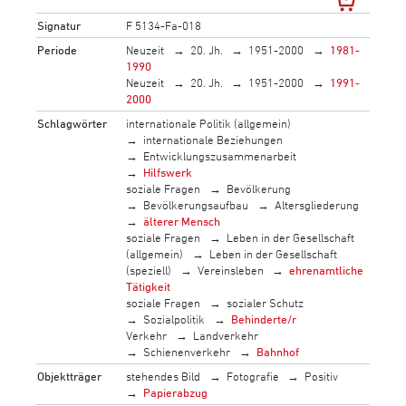
Signatur
F 5134-Fa-018
Periode
Neuzeit
20. Jh.
1951-2000
1981-
1990
Neuzeit
20. Jh.
1951-2000
1991-
2000
Schlagwörter
internationale Politik (allgemein)
internationale Beziehungen
Entwicklungszusammenarbeit
Hilfswerk
soziale Fragen
Bevölkerung
Bevölkerungsaufbau
Altersgliederung
älterer Mensch
soziale Fragen
Leben in der Gesellschaft
(allgemein)
Leben in der Gesellschaft
(speziell)
Vereinsleben
ehrenamtliche
Tätigkeit
soziale Fragen
sozialer Schutz
Sozialpolitik
Behinderte/r
Verkehr
Landverkehr
Schienenverkehr
Bahnhof
Objektträger
stehendes Bild
Fotografie
Positiv
Papierabzug