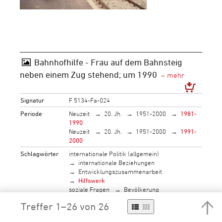
Bahnhofhilfe - Frau auf dem Bahnsteig
neben einem Zug stehend; um 1990
Signatur
F 5134-Fa-024
Periode
Neuzeit
20. Jh.
1951-2000
1981-
1990
Neuzeit
20. Jh.
1951-2000
1991-
2000
Schlagwörter
internationale Politik (allgemein)
internationale Beziehungen
Entwicklungszusammenarbeit
Hilfswerk
soziale Fragen
Bevölkerung
Bevölkerungsaufbau
Altersgliederung
Treffer 1–26 von 26
älterer Mensch
soziale Fragen
Leben in der Gesellschaft