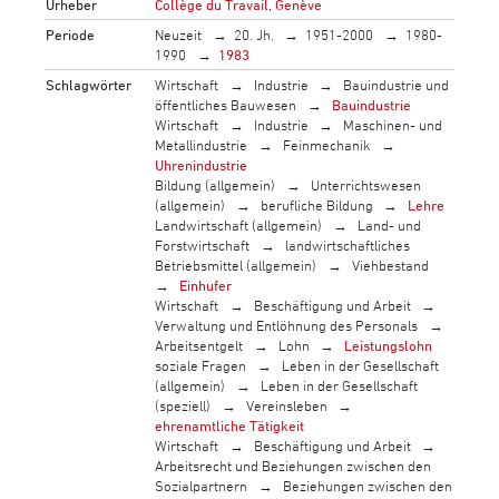
Urheber
Collège du Travail, Genève
Periode
Neuzeit
20. Jh.
1951-2000
1980-
1990
1983
Schlagwörter
Wirtschaft
Industrie
Bauindustrie und
öffentliches Bauwesen
Bauindustrie
Wirtschaft
Industrie
Maschinen- und
Metallindustrie
Feinmechanik
Uhrenindustrie
Bildung (allgemein)
Unterrichtswesen
(allgemein)
berufliche Bildung
Lehre
Landwirtschaft (allgemein)
Land- und
Forstwirtschaft
landwirtschaftliches
Betriebsmittel (allgemein)
Viehbestand
Einhufer
Wirtschaft
Beschäftigung und Arbeit
Verwaltung und Entlöhnung des Personals
Arbeitsentgelt
Lohn
Leistungslohn
soziale Fragen
Leben in der Gesellschaft
(allgemein)
Leben in der Gesellschaft
(speziell)
Vereinsleben
ehrenamtliche Tätigkeit
Wirtschaft
Beschäftigung und Arbeit
Arbeitsrecht und Beziehungen zwischen den
Sozialpartnern
Beziehungen zwischen den