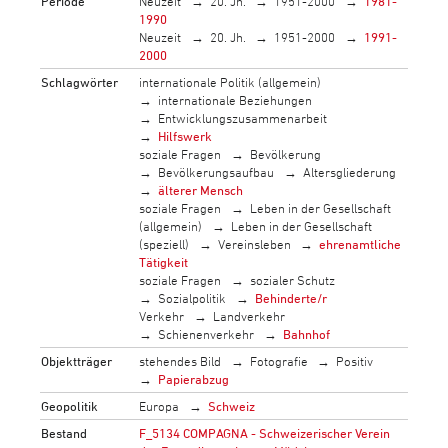
Periode
Neuzeit
20. Jh.
1951-2000
1981-
1990
Neuzeit
20. Jh.
1951-2000
1991-
2000
Schlagwörter
internationale Politik (allgemein)
internationale Beziehungen
Entwicklungszusammenarbeit
Hilfswerk
soziale Fragen
Bevölkerung
Bevölkerungsaufbau
Altersgliederung
älterer Mensch
soziale Fragen
Leben in der Gesellschaft
(allgemein)
Leben in der Gesellschaft
(speziell)
Vereinsleben
ehrenamtliche
Tätigkeit
soziale Fragen
sozialer Schutz
Sozialpolitik
Behinderte/r
Verkehr
Landverkehr
Schienenverkehr
Bahnhof
Objektträger
stehendes Bild
Fotografie
Positiv
Papierabzug
Geopolitik
Europa
Schweiz
Bestand
F_5134 COMPAGNA - Schweizerischer Verein