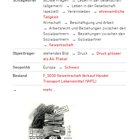
(allgemein)
Leben in der Gesellschaft
(speziell)
Vereinsleben
ehrenamtliche
Tätigkeit
Wirtschaft
Beschäftigung und Arbeit
Arbeitsrecht und Beziehungen zwischen den
Sozialpartnern
Beziehungen zwischen den
Sozialpartnern
Sozialpartner
Gewerkschaft
Objektträger
stehendes Bild
Druck
Druck grösser
als A4, Plakat
Geopolitik
Europa
Schweiz
Bestand
F_5030 Gewerkschaft Verkauf Handel
Transport Lebensmittel (VHTL)
→
mehr…