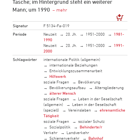
Tasche; im Hintergrund steht ein weiterer
Mann; um 1990
Signatur
F 5134-Fa-019
Periode
Neuzeit
20. Jh.
1951-2000
1981-
1990
Neuzeit
20. Jh.
1951-2000
1991-
2000
Schlagwörter
internationale Politik (allgemein)
internationale Beziehungen
Entwicklungszusammenarbeit
Hilfswerk
soziale Fragen
Bevölkerung
Bevölkerungsaufbau
Altersgliederung
älterer Mensch
soziale Fragen
Leben in der Gesellschaft
(allgemein)
Leben in der Gesellschaft
(speziell)
Vereinsleben
ehrenamtliche
Tätigkeit
soziale Fragen
sozialer Schutz
Sozialpolitik
Behinderte/r
Verkehr
Landverkehr
Schienenverkehr
Bahnhof