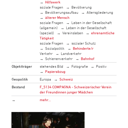
Hilfswerk
soziale Fragen
Bevölkerung
Bevölkerungsaufbau
Altersgliederung
älterer Mensch
soziale Fragen
Leben in der Gesellschaft
(allgemein)
Leben in der Gesellschaft
(speziell)
Vereinsleben
ehrenamtliche
Tätigkeit
soziale Fragen
sozialer Schutz
Sozialpolitik
Behinderte/r
Verkehr
Landverkehr
Schienenverkehr
Bahnhof
Objektträger
stehendes Bild
Fotografie
Positiv
Papierabzug
Geopolitik
Europa
Schweiz
Bestand
F_5134 COMPAGNA - Schweizerischer Verein
der Freundinnen junger Mädchen
→
mehr…