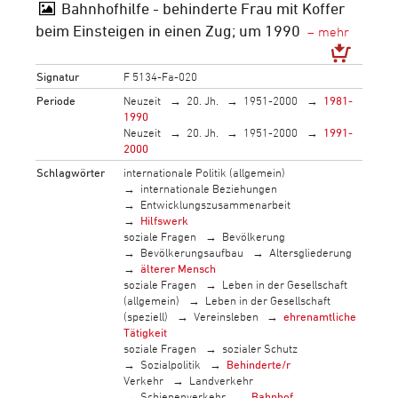
Bahnhofhilfe - behinderte Frau mit Koffer
beim Einsteigen in einen Zug; um 1990
Signatur
F 5134-Fa-020
Periode
Neuzeit
20. Jh.
1951-2000
1981-
1990
Neuzeit
20. Jh.
1951-2000
1991-
2000
Schlagwörter
internationale Politik (allgemein)
internationale Beziehungen
Entwicklungszusammenarbeit
Hilfswerk
soziale Fragen
Bevölkerung
Bevölkerungsaufbau
Altersgliederung
älterer Mensch
soziale Fragen
Leben in der Gesellschaft
(allgemein)
Leben in der Gesellschaft
(speziell)
Vereinsleben
ehrenamtliche
Tätigkeit
soziale Fragen
sozialer Schutz
Sozialpolitik
Behinderte/r
Verkehr
Landverkehr
Schienenverkehr
Bahnhof