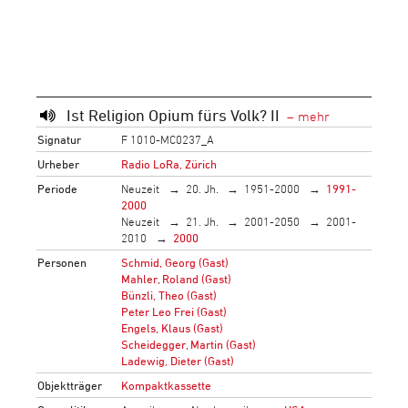
Ist Religion Opium fürs Volk? II
Signatur
F 1010-MC0237_A
Urheber
Radio LoRa, Zürich
Periode
Neuzeit
20. Jh.
1951-2000
1991-
2000
Neuzeit
21. Jh.
2001-2050
2001-
2010
2000
Personen
Schmid, Georg (Gast)
Mahler, Roland (Gast)
Bünzli, Theo (Gast)
Peter Leo Frei (Gast)
Engels, Klaus (Gast)
Scheidegger, Martin (Gast)
Ladewig, Dieter (Gast)
Objektträger
Kompaktkassette