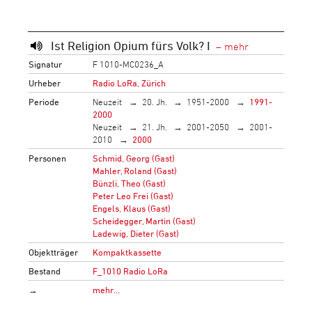
Ist Religion Opium fürs Volk? I
Signatur
F 1010-MC0236_A
Urheber
Radio LoRa, Zürich
Periode
Neuzeit
20. Jh.
1951-2000
1991-
2000
Neuzeit
21. Jh.
2001-2050
2001-
2010
2000
Personen
Schmid, Georg (Gast)
Mahler, Roland (Gast)
Bünzli, Theo (Gast)
Peter Leo Frei (Gast)
Engels, Klaus (Gast)
Scheidegger, Martin (Gast)
Ladewig, Dieter (Gast)
Objektträger
Kompaktkassette
Bestand
F_1010 Radio LoRa
→
mehr…