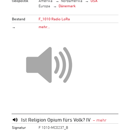
Geopolitik
Amerika
Nordamerika
USA
Europa
Dänemark
Bestand
F_1010 Radio LoRa
→
mehr…
Ist Religion Opium fürs Volk? IV
Signatur
F 1010-MC0237_B