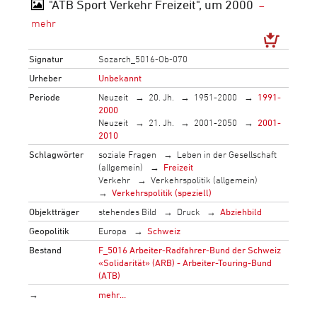
"ATB Sport Verkehr Freizeit", um 2000
Signatur
Sozarch_5016-Ob-070
Urheber
Unbekannt
Periode
Neuzeit
20. Jh.
1951-2000
1991-
2000
Neuzeit
21. Jh.
2001-2050
2001-
2010
Schlagwörter
soziale Fragen
Leben in der Gesellschaft
(allgemein)
Freizeit
Verkehr
Verkehrspolitik (allgemein)
Verkehrspolitik (speziell)
Objektträger
stehendes Bild
Druck
Abziehbild
Geopolitik
Europa
Schweiz
Bestand
F_5016 Arbeiter-Radfahrer-Bund der Schweiz
«Solidarität» (ARB) - Arbeiter-Touring-Bund
(ATB)
→
mehr…