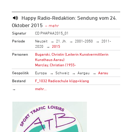
Happy Radio-Redaktion: Sendung vom 24.
Oktober 2015
Signatur
CD PHAPAA2015_01
Periode
Neuzeit
21. Jh.
2001-2050
2011-
2020
2015
Personen
Bugarski, Christin (Leiterin Kunstvermittlerin
Kunsthaus Aarau)
Marclay, Christian (1955-
Geopolitik
Europa
Schweiz
Aargau
Aarau
Bestand
F_1032 Radioschule klipp+klang
→
mehr…