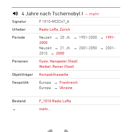
4 Jahre nach Tschernobyl I
Signatur
F 1010-MC0247_A
Urheber
Radio LoRa, Zürich
Periode
Neuzeit
20. Jh.
1951-2000
1991-
2000
Neuzeit
21. Jh.
2001-2050
2001-
2010
2000
Personen
Gysin, Hanspeter (Gast)
Weibel, Rainer (Gast)
Objektträger
Kompaktkassette
Geopolitik
Europa
Frankreich
Europa
Ukraine
Bestand
F_1010 Radio LoRa
→
mehr…