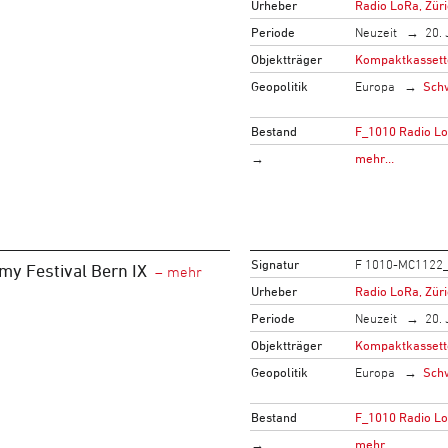
Urheber
Radio LoRa, Zür
Periode
Neuzeit
20. 
Objektträger
Kompaktkassett
Geopolitik
Europa
Sch
Bestand
F_1010 Radio L
→
mehr…
Signatur
F 1010-MC1122
my Festival Bern IX
Urheber
Radio LoRa, Zür
Periode
Neuzeit
20. 
Objektträger
Kompaktkassett
Geopolitik
Europa
Sch
Bestand
F_1010 Radio L
→
mehr…