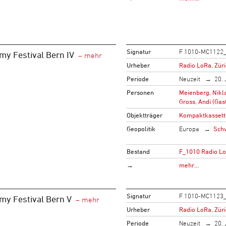
Signatur
F 1010-MC1122
my Festival Bern IV
Urheber
Radio LoRa, Zür
Periode
Neuzeit
20. 
Personen
Meienberg, Nikla
Gross, Andi (Gas
Objektträger
Kompaktkassett
Geopolitik
Europa
Sch
Bestand
F_1010 Radio L
→
mehr…
Signatur
F 1010-MC1123
my Festival Bern V
Urheber
Radio LoRa, Zür
Periode
Neuzeit
20. 