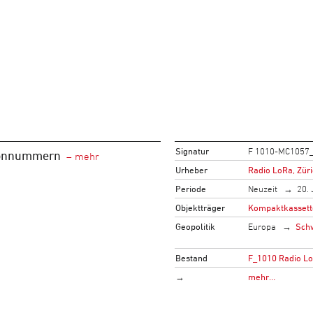
Signatur
F 1010-MC1057
fonnummern
Urheber
Radio LoRa, Zür
Periode
Neuzeit
20. 
Objektträger
Kompaktkassett
Geopolitik
Europa
Sch
Bestand
F_1010 Radio L
→
mehr…