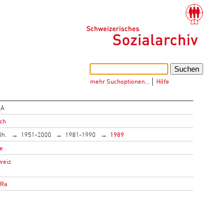
mehr Suchoptionen…
│
Hilfe
_A
ich
Jh.
1951-2000
1981-1990
1989
e
weiz
oRa