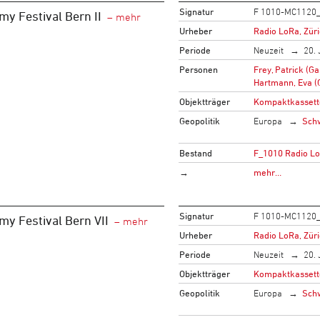
Signatur
F 1010-MC1120
my Festival Bern II
Urheber
Radio LoRa, Zür
Periode
Neuzeit
20. 
Personen
Frey, Patrick (Ga
Hartmann, Eva (
Objektträger
Kompaktkassett
Geopolitik
Europa
Sch
Bestand
F_1010 Radio L
→
mehr…
Signatur
F 1010-MC1120
my Festival Bern VII
Urheber
Radio LoRa, Zür
Periode
Neuzeit
20. 
Objektträger
Kompaktkassett
Geopolitik
Europa
Sch