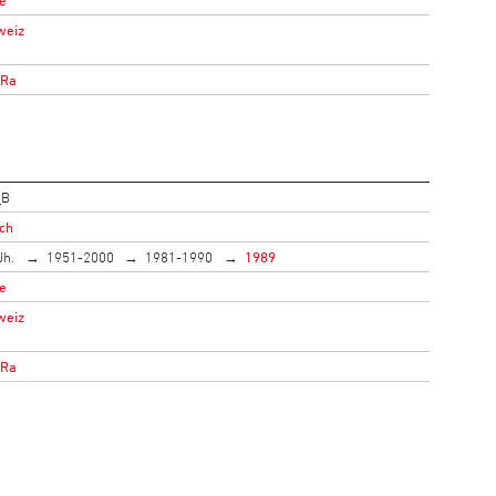
weiz
oRa
_B
ich
Jh.
1951-2000
1981-1990
1989
e
weiz
oRa