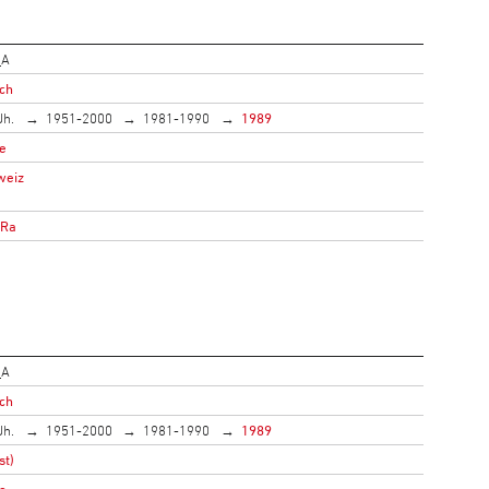
_A
ich
Jh.
1951-2000
1981-1990
1989
e
weiz
oRa
_A
ich
Jh.
1951-2000
1981-1990
1989
st)
e