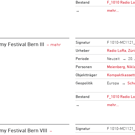
Bestand
F_1010 Radio L
→
mehr…
Signatur
F 1010-MC1121
my Festival Bern III
Urheber
Radio LoRa, Zür
Periode
Neuzeit
20. 
Personen
Meienberg, Nikla
Objektträger
Kompaktkassett
Geopolitik
Europa
Sch
Bestand
F_1010 Radio L
→
mehr…
Signatur
F 1010-MC1121
my Festival Bern VIII