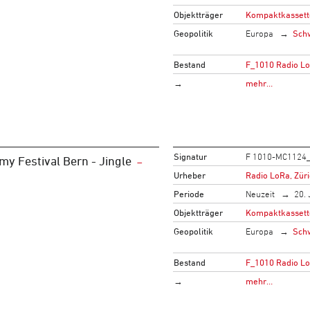
Objektträger
Kompaktkassett
Geopolitik
Europa
Sch
Bestand
F_1010 Radio L
→
mehr…
Signatur
F 1010-MC1124
my Festival Bern - Jingle
Urheber
Radio LoRa, Zür
Periode
Neuzeit
20. 
Objektträger
Kompaktkassett
Geopolitik
Europa
Sch
Bestand
F_1010 Radio L
→
mehr…