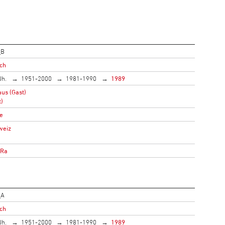
_B
ich
Jh.
1951-2000
1981-1990
1989
us (Gast)
t)
e
weiz
oRa
_A
ich
Jh.
1951-2000
1981-1990
1989