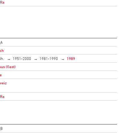
oRa
_A
ich
Jh.
1951-2000
1981-1990
1989
us (Gast)
e
weiz
oRa
_B