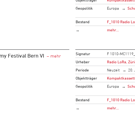
Geopolitik
Europa
Sch
Bestand
F_1010 Radio L
→
mehr…
Signatur
F 1010-MC1119
my Festival Bern VI
Urheber
Radio LoRa, Zür
Periode
Neuzeit
20. 
Objektträger
Kompaktkassett
Geopolitik
Europa
Sch
Bestand
F_1010 Radio L
→
mehr…