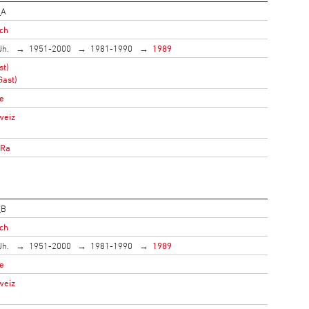
_A
ich
Jh.
1951-2000
1981-1990
1989
st)
Gast)
e
weiz
oRa
_B
ich
Jh.
1951-2000
1981-1990
1989
e
weiz