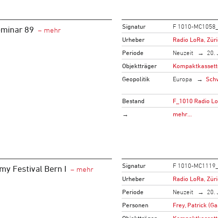
Signatur
F 1010-MC1058
minar 89
Urheber
Radio LoRa, Zür
Periode
Neuzeit
20. 
Objektträger
Kompaktkassett
Geopolitik
Europa
Sch
Bestand
F_1010 Radio L
→
mehr…
Signatur
F 1010-MC1119
my Festival Bern I
Urheber
Radio LoRa, Zür
Periode
Neuzeit
20. 
Personen
Frey, Patrick (Ga
Objektträger
Kompaktkassett