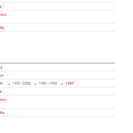
e
weiz
oRa
_A
ich
Jh.
1951-2000
1981-1990
1989
e
weiz
oRa