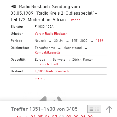
Radio Riesbach: Sendung vom
03.05.1989, "Radio Kreis 2: Oldiesspecial" -
Teil 1/2, Moderation: Adrian
Signatur
F 1030-105A
Urheber
Verein Radio Riesbach
Periode
Neuzeit
20. Jh.
1951-2000
1989
Objektträger
Tonaufnahme
Magnetband
Kompaktkassette
Geopolitik
Europa
Schweiz
Zürich, Kanton
Zürich, Stadt
Bestand
F_1030 Radio Riesbach
→
mehr…
Treffer 1351–1400 von 3405