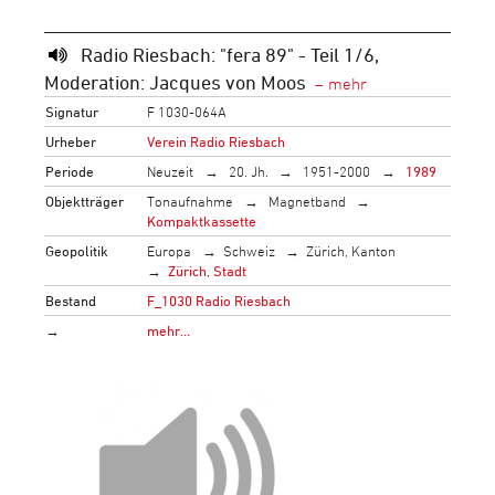
Radio Riesbach: "fera 89" - Teil 1/6,
Moderation: Jacques von Moos
Signatur
F 1030-064A
Urheber
Verein Radio Riesbach
Periode
Neuzeit
20. Jh.
1951-2000
1989
Objektträger
Tonaufnahme
Magnetband
Kompaktkassette
Geopolitik
Europa
Schweiz
Zürich, Kanton
Zürich, Stadt
Bestand
F_1030 Radio Riesbach
→
mehr…