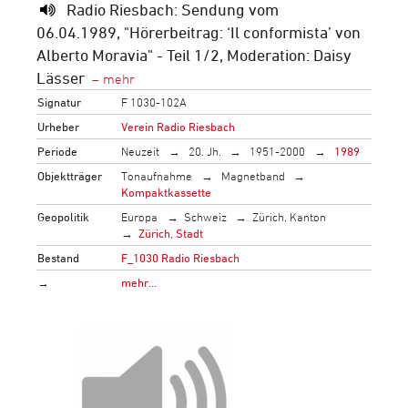
Radio Riesbach: Sendung vom
06.04.1989, "Hörerbeitrag: ‘Il conformista’ von
Alberto Moravia" - Teil 1/2, Moderation: Daisy
Lässer
Signatur
F 1030-102A
Urheber
Verein Radio Riesbach
Periode
Neuzeit
20. Jh.
1951-2000
1989
Objektträger
Tonaufnahme
Magnetband
Kompaktkassette
Geopolitik
Europa
Schweiz
Zürich, Kanton
Zürich, Stadt
Bestand
F_1030 Radio Riesbach
→
mehr…