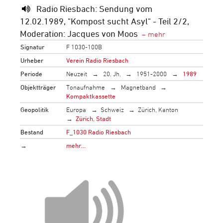
Radio Riesbach: Sendung vom
12.02.1989, "Kompost sucht Asyl" - Teil 2/2,
Moderation: Jacques von Moos
Signatur
F 1030-100B
Urheber
Verein Radio Riesbach
Periode
Neuzeit
20. Jh.
1951-2000
1989
Objektträger
Tonaufnahme
Magnetband
Kompaktkassette
Geopolitik
Europa
Schweiz
Zürich, Kanton
Zürich, Stadt
Bestand
F_1030 Radio Riesbach
→
mehr…