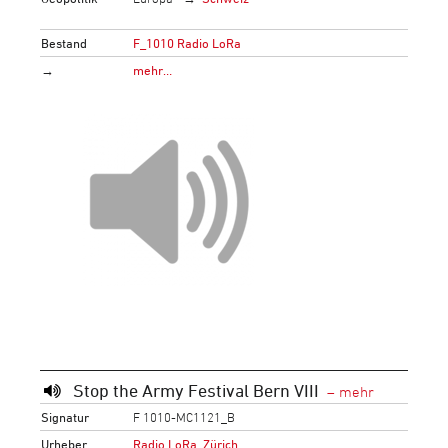
Bestand
F_1010 Radio LoRa
→
mehr…
Stop the Army Festival Bern VIII
Signatur
F 1010-MC1121_B
Urheber
Radio LoRa, Zürich