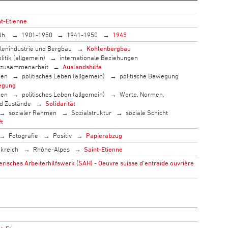
nt-Etienne
Jh.
1901-1950
1941-1950
1945
lenindustrie und Bergbau
Kohlenbergbau
litik (allgemein)
internationale Beziehungen
szusammenarbeit
Auslandshilfe
men
politisches Leben (allgemein)
politische Bewegung
egung
men
politisches Leben (allgemein)
Werte, Normen,
nd Zustände
Solidarität
sozialer Rahmen
Sozialstruktur
soziale Schicht
ft
Fotografie
Positiv
Papierabzug
kreich
Rhône-Alpes
Saint-Etienne
isches Arbeiterhilfswerk (SAH) - Oeuvre suisse d'entraide ouvrière