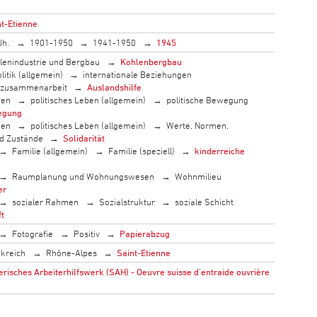
nt-Etienne
Jh.
1901-1950
1941-1950
1945
lenindustrie und Bergbau
Kohlenbergbau
litik (allgemein)
internationale Beziehungen
szusammenarbeit
Auslandshilfe
men
politisches Leben (allgemein)
politische Bewegung
egung
men
politisches Leben (allgemein)
Werte, Normen,
nd Zustände
Solidarität
Familie (allgemein)
Familie (speziell)
kinderreiche
Raumplanung und Wohnungswesen
Wohnmilieu
er
sozialer Rahmen
Sozialstruktur
soziale Schicht
ft
Fotografie
Positiv
Papierabzug
kreich
Rhône-Alpes
Saint-Etienne
isches Arbeiterhilfswerk (SAH) - Oeuvre suisse d'entraide ouvrière