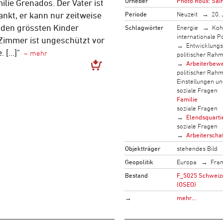
Urheber
Photo Roux: Sai
ilie Grenados. Der Vater ist
Periode
Neuzeit
20. 
ankt, er kann nur zeitweise
eiden grössten Kinder
Schlagwörter
Energie
Koh
internationale Po
Zimmer ist ungeschützt vor
Entwicklung
[...]"
politischer Rah
Arbeiterbew
politischer Rah
Einstellungen u
soziale Fragen
Familie
soziale Fragen
Elendsquarti
soziale Fragen
Arbeiterscha
Objektträger
stehendes Bild
Geopolitik
Europa
Fran
Bestand
F_5025 Schweizer
(OSEO)
→
mehr…