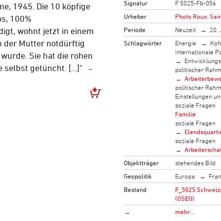
Signatur
F 5025-Fb-056
ne, 1945. Die 10 köpfige
Urheber
Photo Roux: Sai
os, 100%
Periode
Neuzeit
20. 
gt, wohnt jetzt in einem
 der Mutter notdürftig
Schlagwörter
Energie
Koh
internationale Po
 wurde. Sie hat die rohen
Entwicklung
selbst getüncht. [...]"
politischer Rah
Arbeiterbew
politischer Rah
Einstellungen u
soziale Fragen
Familie
soziale Fragen
Elendsquarti
soziale Fragen
Arbeiterscha
Objektträger
stehendes Bild
Geopolitik
Europa
Fran
Bestand
F_5025 Schweizer
(OSEO)
→
mehr…