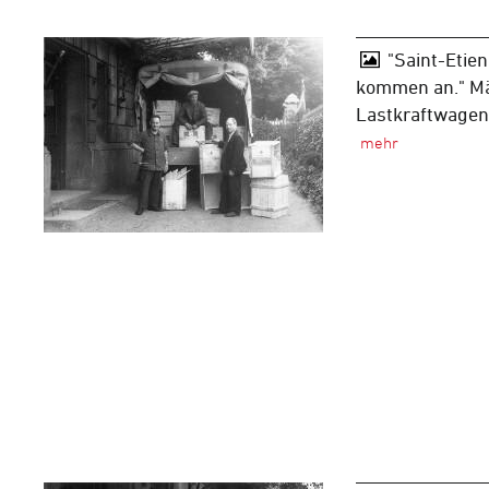
"Saint-Etie
kommen an." Mä
Lastkraftwagens