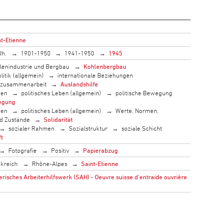
nt-Etienne
Jh.
1901-1950
1941-1950
1945
lenindustrie und Bergbau
Kohlenbergbau
litik (allgemein)
internationale Beziehungen
szusammenarbeit
Auslandshilfe
men
politisches Leben (allgemein)
politische Bewegung
egung
men
politisches Leben (allgemein)
Werte, Normen,
nd Zustände
Solidarität
sozialer Rahmen
Sozialstruktur
soziale Schicht
ft
Fotografie
Positiv
Papierabzug
kreich
Rhône-Alpes
Saint-Etienne
isches Arbeiterhilfswerk (SAH) - Oeuvre suisse d'entraide ouvrière