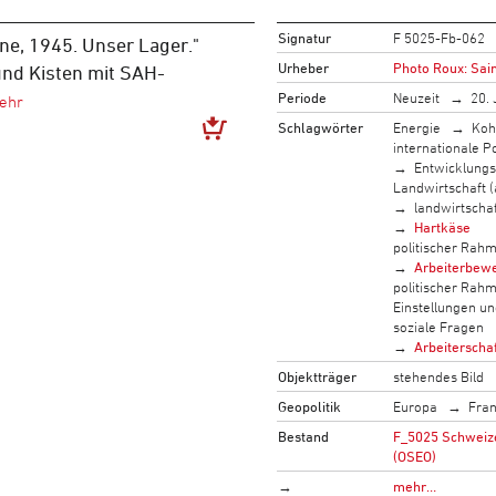
Signatur
F 5025-Fb-062
nne, 1945. Unser Lager."
Urheber
Photo Roux: Sai
und Kisten mit SAH-
Periode
Neuzeit
20. 
Schlagwörter
Energie
Koh
internationale Po
Entwicklung
Landwirtschaft (
landwirtscha
Hartkäse
politischer Rah
Arbeiterbew
politischer Rah
Einstellungen u
soziale Fragen
Arbeiterscha
Objektträger
stehendes Bild
Geopolitik
Europa
Fran
Bestand
F_5025 Schweizer
(OSEO)
→
mehr…