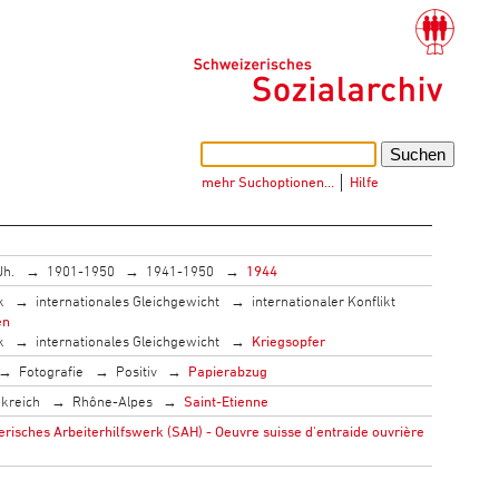
mehr Suchoptionen…
│
Hilfe
Jh.
1901-1950
1941-1950
1944
k
internationales Gleichgewicht
internationaler Konflikt
en
k
internationales Gleichgewicht
Kriegsopfer
Fotografie
Positiv
Papierabzug
kreich
Rhône-Alpes
Saint-Etienne
isches Arbeiterhilfswerk (SAH) - Oeuvre suisse d'entraide ouvrière