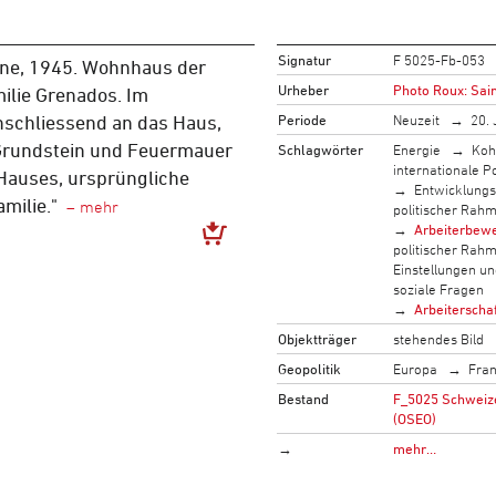
Signatur
F 5025-Fb-053
nne, 1945. Wohnhaus der
Urheber
Photo Roux: Sai
ilie Grenados. Im
Periode
Neuzeit
20. 
nschliessend an das Haus,
Grundstein und Feuermauer
Schlagwörter
Energie
Koh
internationale Po
 Hauses, ursprüngliche
Entwicklung
milie."
politischer Rah
Arbeiterbew
politischer Rah
Einstellungen u
soziale Fragen
Arbeiterscha
Objektträger
stehendes Bild
Geopolitik
Europa
Fran
Bestand
F_5025 Schweizer
(OSEO)
→
mehr…