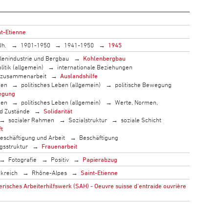
nt-Etienne
Jh.
1901-1950
1941-1950
1945
lenindustrie und Bergbau
Kohlenbergbau
litik (allgemein)
internationale Beziehungen
szusammenarbeit
Auslandshilfe
men
politisches Leben (allgemein)
politische Bewegung
egung
men
politisches Leben (allgemein)
Werte, Normen,
nd Zustände
Solidarität
sozialer Rahmen
Sozialstruktur
soziale Schicht
ft
eschäftigung und Arbeit
Beschäftigung
gsstruktur
Frauenarbeit
Fotografie
Positiv
Papierabzug
kreich
Rhône-Alpes
Saint-Etienne
isches Arbeiterhilfswerk (SAH) - Oeuvre suisse d'entraide ouvrière