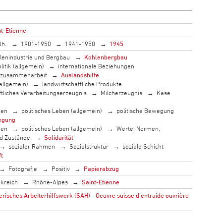
nt-Etienne
Jh.
1901-1950
1941-1950
1945
lenindustrie und Bergbau
Kohlenbergbau
litik (allgemein)
internationale Beziehungen
szusammenarbeit
Auslandshilfe
allgemein)
landwirtschaftliche Produkte
ftliches Verarbeitungserzeugnis
Milcherzeugnis
Käse
men
politisches Leben (allgemein)
politische Bewegung
egung
men
politisches Leben (allgemein)
Werte, Normen,
nd Zustände
Solidarität
sozialer Rahmen
Sozialstruktur
soziale Schicht
ft
Fotografie
Positiv
Papierabzug
kreich
Rhône-Alpes
Saint-Etienne
isches Arbeiterhilfswerk (SAH) - Oeuvre suisse d'entraide ouvrière