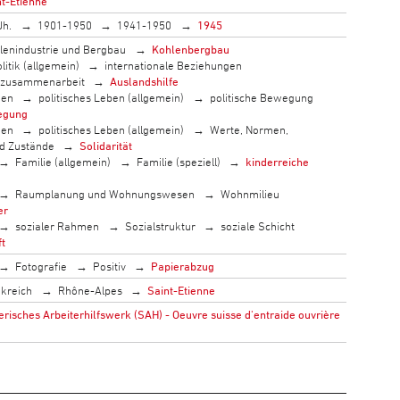
nt-Etienne
Jh.
1901-1950
1941-1950
1945
lenindustrie und Bergbau
Kohlenbergbau
litik (allgemein)
internationale Beziehungen
szusammenarbeit
Auslandshilfe
men
politisches Leben (allgemein)
politische Bewegung
egung
men
politisches Leben (allgemein)
Werte, Normen,
nd Zustände
Solidarität
Familie (allgemein)
Familie (speziell)
kinderreiche
Raumplanung und Wohnungswesen
Wohnmilieu
er
sozialer Rahmen
Sozialstruktur
soziale Schicht
ft
Fotografie
Positiv
Papierabzug
kreich
Rhône-Alpes
Saint-Etienne
isches Arbeiterhilfswerk (SAH) - Oeuvre suisse d'entraide ouvrière