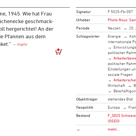
Signatur
F 5025-Fb-057
ne, 1945. Wie hat Frau
Urheber
Photo Roux: Sai
Küchenecke geschmack-
Periode
Neuzeit
20. 
ll hergerichtet! An der
ie Pfannen aus dem
Schlagwörter
Energie
Koh
internationale Po
ket."
Entwicklung
politischer Rah
Arbeiterbew
politischer Rah
Einstellungen u
soziale Fragen
Arbeiterscha
Wirtschaft
B
Beschäftigun
Objektträger
stehendes Bild
Geopolitik
Europa
Fran
Bestand
F_5025 Schweizer
(OSEO)
→
mehr…