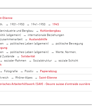
nt-Etienne
Jh.
1901-1950
1941-1950
1945
lenindustrie und Bergbau
Kohlenbergbau
litik (allgemein)
internationale Beziehungen
szusammenarbeit
Auslandshilfe
men
politisches Leben (allgemein)
politische Bewegung
egung
men
politisches Leben (allgemein)
Werte, Normen,
nd Zustände
Solidarität
sozialer Rahmen
Sozialstruktur
soziale Schicht
ft
Fotografie
Positiv
Papierabzug
kreich
Rhône-Alpes
Saint-Etienne
isches Arbeiterhilfswerk (SAH) - Oeuvre suisse d'entraide ouvrière