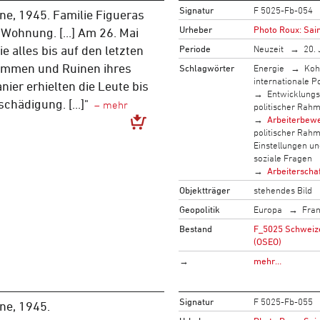
Signatur
F 5025-Fb-054
ne, 1945. Familie Figueras
Urheber
Photo Roux: Sai
 Wohnung. [...] Am 26. Mai
Periode
Neuzeit
20. 
e alles bis auf den letzten
lammen und Ruinen ihres
Schlagwörter
Energie
Koh
internationale Po
nier erhielten die Leute bis
Entwicklung
chädigung. [...]"
politischer Rah
Arbeiterbew
politischer Rah
Einstellungen u
soziale Fragen
Arbeiterscha
Objektträger
stehendes Bild
Geopolitik
Europa
Fran
Bestand
F_5025 Schweizer
(OSEO)
→
mehr…
Signatur
F 5025-Fb-055
ne, 1945.