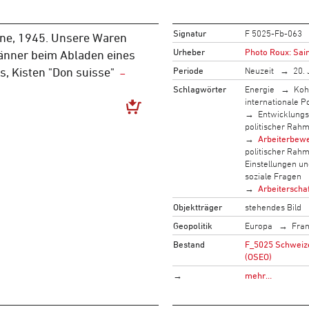
Signatur
F 5025-Fb-063
nne, 1945. Unsere Waren
Urheber
Photo Roux: Sai
nner beim Abladen eines
Periode
Neuzeit
20. 
, Kisten "Don suisse"
Schlagwörter
Energie
Koh
internationale Po
Entwicklung
politischer Rah
Arbeiterbew
politischer Rah
Einstellungen u
soziale Fragen
Arbeiterscha
Objektträger
stehendes Bild
Geopolitik
Europa
Fran
Bestand
F_5025 Schweizer
(OSEO)
→
mehr…