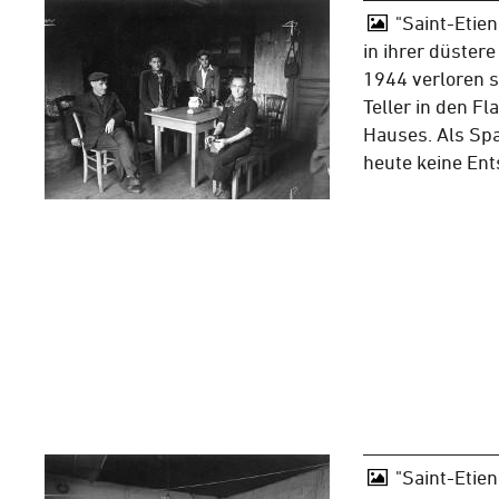
"Saint-Etien
in ihrer düstere
1944 verloren si
Teller in den F
Hauses. Als Spa
heute keine Ents
"Saint-Etien