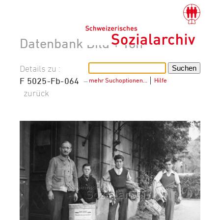
Datenbank Bild + Ton
Details zu :
F 5025-Fb-064
–
mehr Suchoptionen…
│
Hilfe
zurück