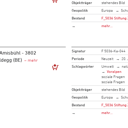
Objektträger
stehendes Bild
Geopolitik
Europa
Sch
Bestand
F_5036 Stiftung 
→
mehr…
Signatur
F 5036-Ka-044
Amisbühl - 3802
Periode
Neuzeit
20. 
degg (BE)
Schlagwörter
Umwelt
nat
Voralpen
soziale Fragen
soziale Fragen
Objektträger
stehendes Bild
Geopolitik
Europa
Sch
Bestand
F_5036 Stiftung 
→
mehr…