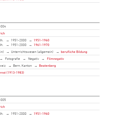
-004
rich
Jh.
1951-2000
1951-1960
Jh.
1951-2000
1961-1970
in)
Unterrichtswesen (allgemein)
berufliche Bildung
Fotografie
Negativ
Filmnegativ
weiz
Bern, Kanton
Beatenberg
Ernst (1913-1983)
-005
rich
Jh.
1951-2000
1951-1960