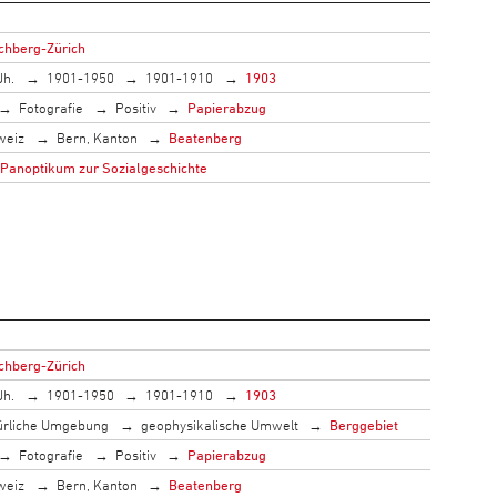
lchberg-Zürich
Jh.
1901-1950
1901-1910
1903
Fotografie
Positiv
Papierabzug
weiz
Bern, Kanton
Beatenberg
 Panoptikum zur Sozialgeschichte
lchberg-Zürich
Jh.
1901-1950
1901-1910
1903
ürliche Umgebung
geophysikalische Umwelt
Berggebiet
Fotografie
Positiv
Papierabzug
weiz
Bern, Kanton
Beatenberg