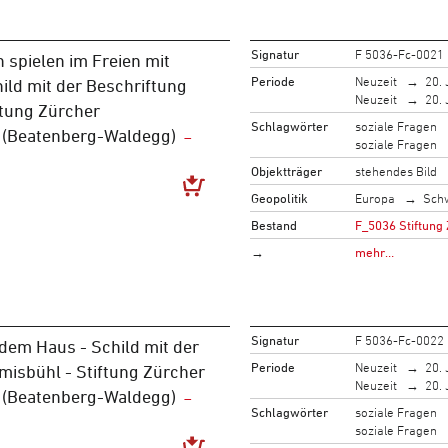
Signatur
F 5036-Fc-0021
 spielen im Freien mit
Periode
Neuzeit
20. 
hild mit der Beschriftung
Neuzeit
20. 
ftung Zürcher
Schlagwörter
soziale Fragen
" (Beatenberg-Waldegg)
soziale Fragen
Objektträger
stehendes Bild
Geopolitik
Europa
Sch
Bestand
F_5036 Stiftung 
→
mehr…
Signatur
F 5036-Fc-0022
dem Haus - Schild mit der
Periode
Neuzeit
20. 
misbühl - Stiftung Zürcher
Neuzeit
20. 
" (Beatenberg-Waldegg)
Schlagwörter
soziale Fragen
soziale Fragen