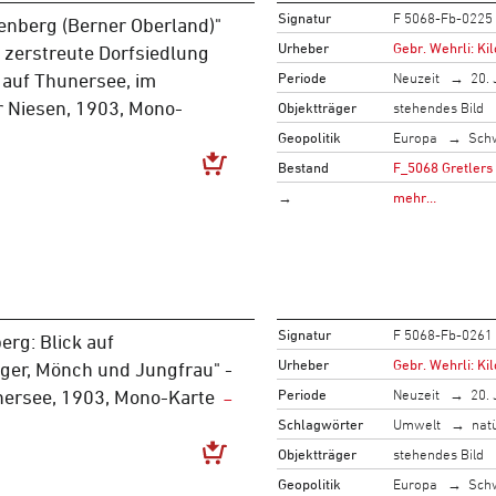
Signatur
F 5068-Fb-0225
enberg (Berner Oberland)"
Urheber
Gebr. Wehrli: Ki
 zerstreute Dorfsiedlung
Periode
Neuzeit
20. 
l auf Thunersee, im
r Niesen, 1903, Mono-
Objektträger
stehendes Bild
Geopolitik
Europa
Sch
Bestand
F_5068 Gretlers
→
mehr…
Signatur
F 5068-Fb-0261
erg: Blick auf
Urheber
Gebr. Wehrli: Ki
ger, Mönch und Jungfrau" -
Periode
Neuzeit
20. 
nersee, 1903, Mono-Karte
Schlagwörter
Umwelt
nat
Objektträger
stehendes Bild
Geopolitik
Europa
Sch