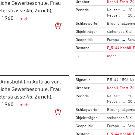
Urheber
Koehli, Ernst: Zü
liche Gewerbeschule, Frau
Periode
Neuzeit
20. 
elerstrasse 45, Zürich),
Neuzeit
20. 
m 1960
Schlagwörter
Bildung (allgeme
Objektträger
stehendes Bild
Geopolitik
Europa
Sch
Bestand
F_5144 Koehli, 
→
mehr…
Signatur
F 5144-1596-Nx
Amisbühl (im Auftrag von:
Urheber
Koehli, Ernst: Zü
liche Gewerbeschule, Frau
Periode
Neuzeit
20. 
elerstrasse 45, Zürich),
Neuzeit
20. 
m 1960
Schlagwörter
Bildung (allgeme
Objektträger
stehendes Bild
Geopolitik
Europa
Sch
Bestand
F_5144 Koehli, 