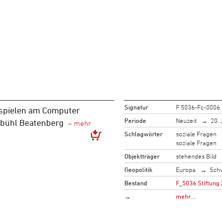
Signatur
F 5036-Fc-0006
 spielen am Computer
Periode
Neuzeit
20. 
sbühl Beatenberg
Schlagwörter
soziale Fragen
soziale Fragen
Objektträger
stehendes Bild
Geopolitik
Europa
Sch
Bestand
F_5036 Stiftung 
→
mehr…