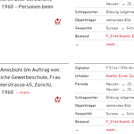
Neuzeit
20. 
 1960 – Personen beim
Schlagwörter
Bildung (allgeme
Objektträger
stehendes Bild
Geopolitik
Europa
Sch
Bestand
F_5144 Koehli, 
→
mehr…
Signatur
F 5144-1596-Nx
Amisbühl (im Auftrag von:
Urheber
Koehli, Ernst: Zü
liche Gewerbeschule, Frau
Periode
Neuzeit
20. 
elerstrasse 45, Zürich),
Neuzeit
20. 
m 1960
Schlagwörter
Bildung (allgeme
Objektträger
stehendes Bild
Geopolitik
Europa
Sch
Bestand
F_5144 Koehli, 
→
mehr…