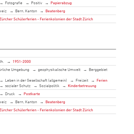
Fotografie
Positiv
Papierabzug
weiz
Bern, Kanton
Beatenberg
Zürcher Schülerferien - Ferienkolonien der Stadt Zürich
Jh.
1951-2000
ürliche Umgebung
geophysikalische Umwelt
Berggebiet
Leben in der Gesellschaft (allgemein)
Freizeit
Ferien
sozialer Schutz
Sozialpolitik
Kinderbetreuung
Druck
Postkarte
weiz
Bern, Kanton
Beatenberg
Zürcher Schülerferien - Ferienkolonien der Stadt Zürich