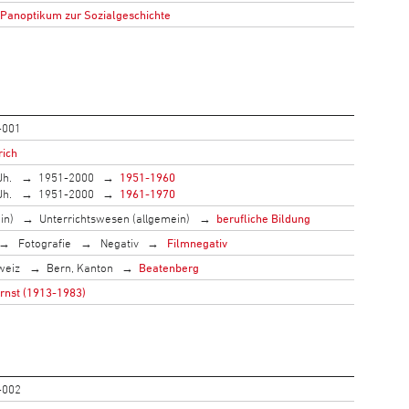
 Panoptikum zur Sozialgeschichte
-001
rich
Jh.
1951-2000
1951-1960
Jh.
1951-2000
1961-1970
in)
Unterrichtswesen (allgemein)
berufliche Bildung
Fotografie
Negativ
Filmnegativ
weiz
Bern, Kanton
Beatenberg
Ernst (1913-1983)
-002