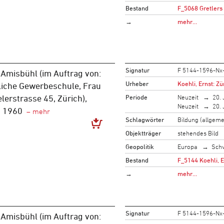
Bestand
F_5068 Gretlers
→
mehr…
Signatur
F 5144-1596-Nx
Amisbühl (im Auftrag von:
Urheber
Koehli, Ernst: Zü
liche Gewerbeschule, Frau
Periode
Neuzeit
20. 
elerstrasse 45, Zürich),
Neuzeit
20. 
m 1960
Schlagwörter
Bildung (allgeme
Objektträger
stehendes Bild
Geopolitik
Europa
Sch
Bestand
F_5144 Koehli, 
→
mehr…
Signatur
F 5144-1596-Nx
Amisbühl (im Auftrag von: