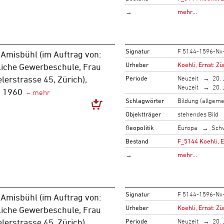
→
mehr…
Signatur
F 5144-1596-Nx
Amisbühl (im Auftrag von:
Urheber
Koehli, Ernst: Zü
liche Gewerbeschule, Frau
Periode
Neuzeit
20. 
elerstrasse 45, Zürich),
Neuzeit
20. 
m 1960
Schlagwörter
Bildung (allgeme
Objektträger
stehendes Bild
Geopolitik
Europa
Sch
Bestand
F_5144 Koehli, 
→
mehr…
Signatur
F 5144-1596-Nx
Amisbühl (im Auftrag von:
Urheber
Koehli, Ernst: Zü
liche Gewerbeschule, Frau
Periode
Neuzeit
20. 
elerstrasse 45, Zürich),