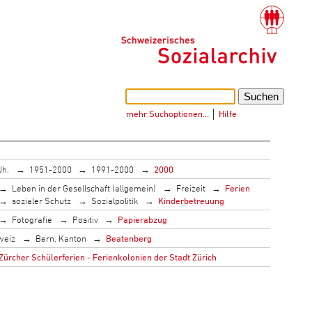
mehr Suchoptionen…
│
Hilfe
Jh.
1951-2000
1991-2000
2000
Leben in der Gesellschaft (allgemein)
Freizeit
Ferien
sozialer Schutz
Sozialpolitik
Kinderbetreuung
Fotografie
Positiv
Papierabzug
weiz
Bern, Kanton
Beatenberg
Zürcher Schülerferien - Ferienkolonien der Stadt Zürich