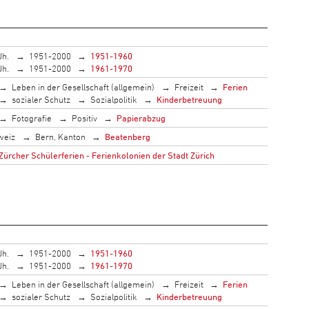
Jh.
1951-2000
1951-1960
Jh.
1951-2000
1961-1970
Leben in der Gesellschaft (allgemein)
Freizeit
Ferien
sozialer Schutz
Sozialpolitik
Kinderbetreuung
Fotografie
Positiv
Papierabzug
weiz
Bern, Kanton
Beatenberg
Zürcher Schülerferien - Ferienkolonien der Stadt Zürich
Jh.
1951-2000
1951-1960
Jh.
1951-2000
1961-1970
Leben in der Gesellschaft (allgemein)
Freizeit
Ferien
sozialer Schutz
Sozialpolitik
Kinderbetreuung