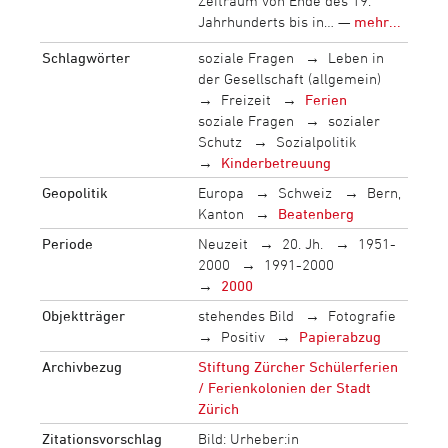
Zeitraum von Ende des 19.
Jahrhunderts bis in… —
mehr...
Schlagwörter
soziale Fragen
Leben in
der Gesellschaft (allgemein)
Freizeit
Ferien
soziale Fragen
sozialer
Schutz
Sozialpolitik
Kinderbetreuung
Geopolitik
Europa
Schweiz
Bern,
Kanton
Beatenberg
Periode
Neuzeit
20. Jh.
1951-
2000
1991-2000
2000
Objektträger
stehendes Bild
Fotografie
Positiv
Papierabzug
Archivbezug
Stiftung Zürcher Schülerferien
/ Ferienkolonien der Stadt
Zürich
Zitationsvorschlag
Bild: Urheber:in