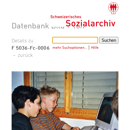
Datenbank Bild + Ton
Details zu :
F 5036-Fc-0006
mehr Suchoptionen…
│
Hilfe
–
zurück