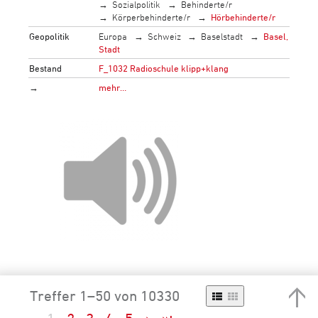
Sozialpolitik
Behinderte/r
Körperbehinderte/r
Hörbehinderte/r
Geopolitik
Europa
Schweiz
Baselstadt
Basel,
Stadt
Bestand
F_1032 Radioschule klipp+klang
→
mehr…
Treffer 1–50 von 10330
Roche-Turm, Basel