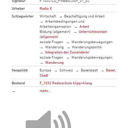
Signatur
F 1032-CD_PVIBBS2009_01_02
Urheber
Radio X
Schlagwörter
Wirtschaft
Beschäftigung und Arbeit
Arbeitsbedingungen und
Arbeitsorganisation
Arbeit
Bildung (allgemein)
Unterrichtswesen
(allgemein)
soziale Fragen
Wanderungsbewegungen
Wanderung
Wanderungspolitik
Integration der Zuwanderer
soziale Fragen
Wanderungsbewegungen
Wanderung
Geopolitik
Europa
Schweiz
Baselstadt
Basel,
Stadt
Bestand
F_1032 Radioschule klipp+klang
→
mehr…