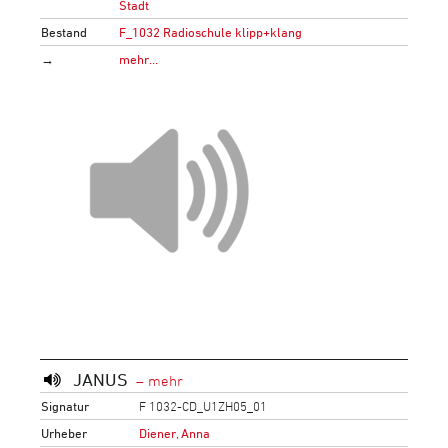
Stadt
Bestand
F_1032 Radioschule klipp+klang
→
mehr…
JANUS
Signatur
F 1032-CD_U1ZH05_01
Urheber
Diener, Anna