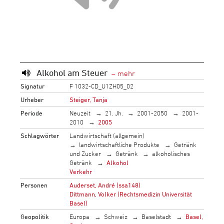
Alkohol am Steuer
Signatur
F 1032-CD_U1ZH05_02
Urheber
Steiger, Tanja
Periode
Neuzeit
21. Jh.
2001-2050
2001-
2010
2005
Schlagwörter
Landwirtschaft (allgemein)
landwirtschaftliche Produkte
Getränk
und Zucker
Getränk
alkoholisches
Getränk
Alkohol
Verkehr
Personen
Auderset, André (ssa148)
Dittmann, Volker (Rechtsmedizin Universität
Basel)
Geopolitik
Europa
Schweiz
Baselstadt
Basel,