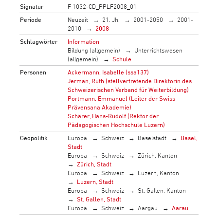
Signatur
F 1032-CD_PPLF2008_01
Periode
Neuzeit
21. Jh.
2001-2050
2001-
2010
2008
Schlagwörter
Information
Bildung (allgemein)
Unterrichtswesen
(allgemein)
Schule
Personen
Ackermann, Isabelle (ssa137)
Jerman, Ruth (stellvertretende Direktorin des
Schweizerischen Verband für Weiterbildung)
Portmann, Emmanuel (Leiter der Swiss
Prävensana Akademie)
Schärer, Hans-Rudolf (Rektor der
Pädagogischen Hochschule Luzern)
Geopolitik
Europa
Schweiz
Baselstadt
Basel,
Stadt
Europa
Schweiz
Zürich, Kanton
Zürich, Stadt
Europa
Schweiz
Luzern, Kanton
Luzern, Stadt
Europa
Schweiz
St. Gallen, Kanton
St. Gallen, Stadt
Europa
Schweiz
Aargau
Aarau