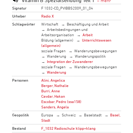
Vitamin B Spezialsendung Teil 1
Signatur
F 1032-CD_PVIBBS2009_01_04
Urheber
Radio X
Schlagwörter
Wirtschaft
Beschäftigung und Arbeit
Arbeitsbedingungen und
Arbeitsorganisation
Arbeit
Bildung (allgemein)
Unterrichtswesen
(allgemein)
soziale Fragen
Wanderungsbewegungen
Wanderung
Wanderungspolitik
Integration der Zuwanderer
soziale Fragen
Wanderungsbewegungen
Wanderung
Personen
Alini, Angelica
Berger, Nathalie
Burri, Anne
Cavdar, Hakan
Escobar, Pedro (ssa158)
Sanders, Angela
Geopolitik
Europa
Schweiz
Baselstadt
Basel,
Stadt
Bestand
F_1032 Radioschule klipp+klang