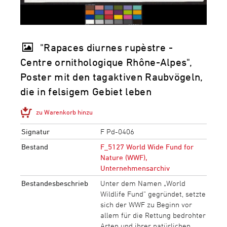
"Rapaces diurnes rupèstre -
Centre ornithologique Rhône-Alpes",
Poster mit den tagaktiven Raubvögeln,
die in felsigem Gebiet leben
zu Warenkorb hinzu
Signatur
F Pd-0406
Bestand
F_5127 World Wide Fund for
Nature (WWF),
Unternehmensarchiv
Bestandesbeschrieb
Unter dem Namen „World
Wildlife Fund“ gegründet, setzte
sich der WWF zu Beginn vor
allem für die Rettung bedrohter
Arten und ihrer natürlichen