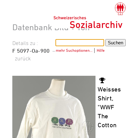
Datenbank Bild + Ton
Details zu :
F 5097-Oa-900
–
mehr Suchoptionen…
│
Hilfe
zurück
Weisses
Shirt,
"WWF
The
Cotton