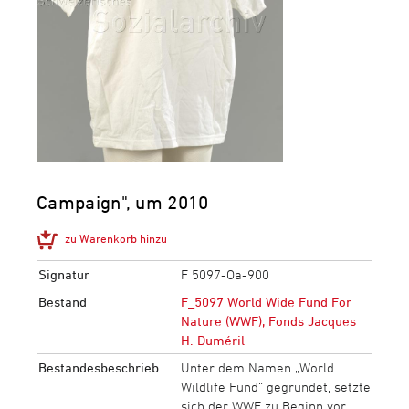
Campaign", um 2010
zu Warenkorb hinzu
Signatur
F 5097-Oa-900
Bestand
F_5097 World Wide Fund For
Nature (WWF), Fonds Jacques
H. Duméril
Bestandesbeschrieb
Unter dem Namen „World
Wildlife Fund“ gegründet, setzte
sich der WWF zu Beginn vor