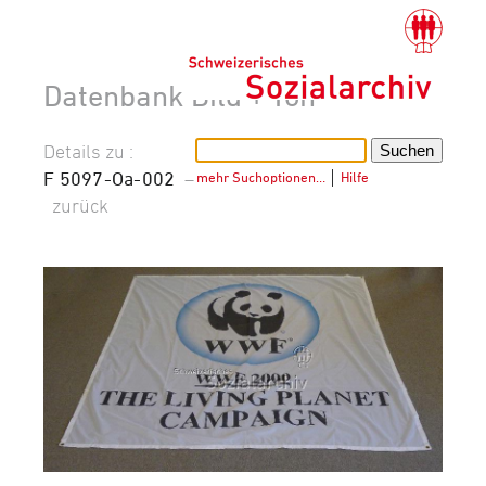
Datenbank Bild + Ton
Details zu :
F 5097-Oa-002
–
mehr Suchoptionen…
│
Hilfe
zurück