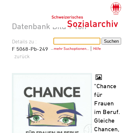
Datenbank Bild + Ton
Details zu :
F 5068-Pb-249
–
mehr Suchoptionen…
│
Hilfe
zurück
"Chance
für
Frauen
im Beruf.
Gleiche
Chancen,